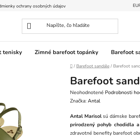
EU
mienky ochrany osobných údajov
Dostupnosť tovaru a jeho doda
t tenisky
Zimné barefoot topánky
Barefoot s
Domov
/
Barefoot sandále
/
Barefoot sand
Barefoot sand
Priemerné
Neohodnotené
Podrobnosti ho
hodnotenie
Značka:
Antal
produktu
Antal Marisol
sú dámske baref
je
prirodzený pohyb chodidla a
0,0
zdravotné benefity barefoot obu
z