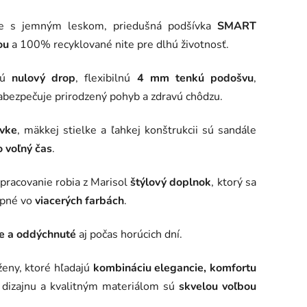
e s jemným leskom, priedušná podšívka
SMART
ou
a 100% recyklované nite pre dlhú životnosť.
jú
nulový drop
, flexibilnú
4 mm tenkú podošvu
,
zabezpečuje prirodzený pohyb a zdravú chôdzu.
ívke
, mäkkej stielke a ľahkej konštrukcii sú sandále
 voľný čas
.
spracovanie robia z Marisol
štýlový doplnok
, ktorý sa
upné vo
viacerých farbách
.
že a oddýchnuté
aj počas horúcich dní.
ženy, ktoré hľadajú
kombináciu elegancie, komfortu
 dizajnu a kvalitným materiálom sú
skvelou voľbou