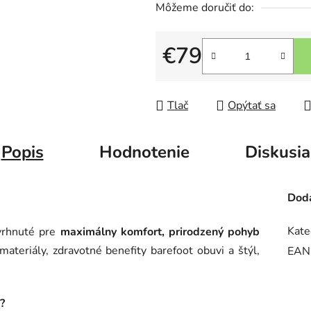
Môžeme doručiť do:
€79
Jednotková cena:
Tlač
Opýtať sa
Popis
Hodnotenie
Diskusia
Doda
Kate
vrhnuté pre
maximálny komfort, prirodzený pohyb
materiály, zdravotné benefity barefoot obuvi a štýl,
EAN
?