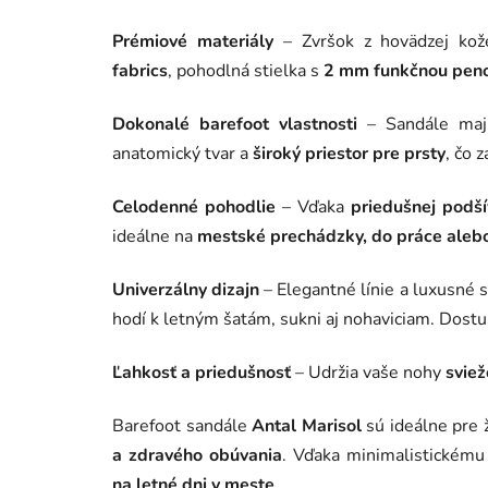
Prémiové materiály
– Zvršok z hovädzej kož
fabrics
, pohodlná stielka s
2 mm funkčnou pen
Dokonalé barefoot vlastnosti
– Sandále ma
anatomický tvar a
široký priestor pre prsty
, čo 
Celodenné pohodlie
– Vďaka
priedušnej podš
ideálne na
mestské prechádzky, do práce alebo
Univerzálny dizajn
– Elegantné línie a luxusné 
hodí k letným šatám, sukni aj nohaviciam. Dost
Ľahkosť a priedušnosť
– Udržia vaše nohy
svie
Barefoot sandále
Antal Marisol
sú ideálne pre 
a zdravého obúvania
. Vďaka minimalistickému
na letné dni v meste
.