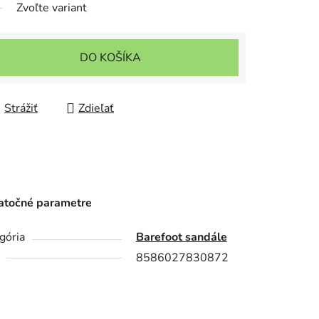
Zvoľte variant
DO KOŠÍKA
Strážiť
Zdieľať
točné parametre
gória
Barefoot sandále
8586027830872