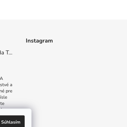
Instagram
Barefoot tenisky Amada Tea green
 hviezdičiek.
 A
stvé a
né pre
ísle
šte
ly.
Súhlasím