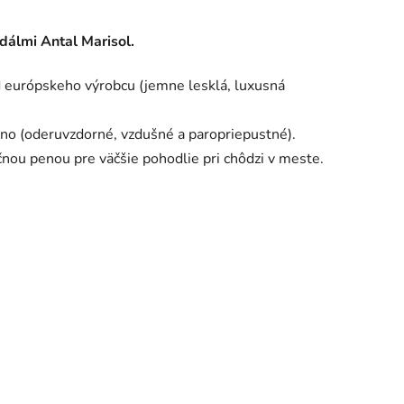
dálmi Antal Marisol.
d európskeho výrobcu (jemne lesklá, luxusná
no (oderuvzdorné, vzdušné a paropriepustné).
ou penou pre väčšie pohodlie pri chôdzi v meste.