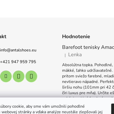
akt
Hodnotenie
info
@
antalshoes.eu
Lenka
|
Hodnotenie produktu je 5 z 5
+421 947 959 795
Absolútna topka. Pohodlné,
mäkké, ľahko udržiavateľné.
pritom sviežo farebné, mladi
nevtieravo nápadné. Perfekt
širšiu nohu (101mm pri 42 č
číri luxus pre mňa). Určite e
nakúpim aj iné farebné mode
úbory cookie, aby sme vám umožnili pohodlné
 webovej stránky a vďaka analýze neustále zlepšovali jej