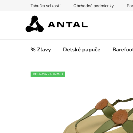
Prejsť
Tabuľka veľkostí
Obchodné podmienky
Pod
na
obsah
% Zľavy
Detské papuče
Barefoo
DOPRAVA ZADARMO