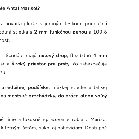
ále Antal Marisol?
z hovädzej kože s jemným leskom, priedušná
odlná stielka s
2 mm funkčnou penou
a 100%
nosť.
– Sandále majú
nulový drop
, flexibilnú
4 mm
var a
široký priestor pre prsty
, čo zabezpečuje
zu.
a
priedušnej podšívke
, mäkkej stielke a ľahkej
e na
mestské prechádzky, do práce alebo voľný
é línie a luxusné spracovanie robia z Marisol
í k letným šatám, sukni aj nohaviciam. Dostupné