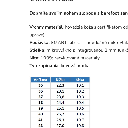
Doprajte svojim nohám slobodu s barefoot san
Vrchný materiál:
hovädzia koža s certifikátom o
úprava).
Podšívka:
SMART fabrics – priedušné mikrovlák
Stielka:
mikrovlákno s integrovanou 2 mm funkčn
Nite:
100% recyklované materiály.
Typ zapínania:
kovová pracka