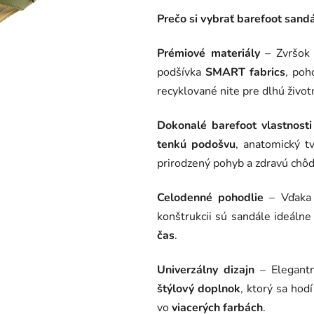
5
Prečo si vybrať barefoot sand
hviezdičiek.
Prémiové materiály
– Zvršok 
podšívka
SMART fabrics
, poh
recyklované nite pre dlhú život
Dokonalé barefoot vlastnosti
tenkú podošvu
, anatomický t
prirodzený pohyb a zdravú chôd
Celodenné pohodlie
– Vďak
konštrukcii sú sandále ideáln
čas
.
Univerzálny dizajn
– Elegantn
štýlový doplnok
, ktorý sa hod
vo
viacerých farbách
.