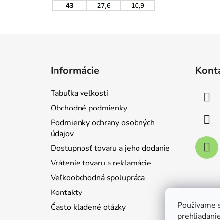
Z
á
Informácie
Kont
p
ä
Tabuľka veľkostí
t
Obchodné podmienky
i
Podmienky ochrany osobných
e
údajov
Dostupnosť tovaru a jeho dodanie
Vrátenie tovaru a reklamácie
Veľkoobchodná spolupráca
Kontakty
Používame s
Často kladené otázky
prehliadanie