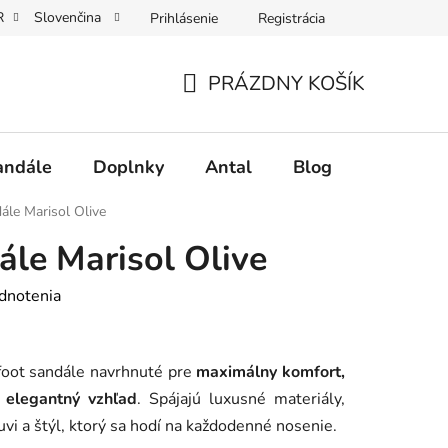
R
Slovenčina
Prihlásenie
Registrácia
nie
Vrátenie tovaru a reklamácie
Veľkoobchodná spoluprác
PRÁZDNY KOŠÍK
NÁKUPNÝ
KOŠÍK
andále
Doplnky
Antal
Blog
Často kl
ále Marisol Olive
ále Marisol Olive
dnotenia
oot sandále navrhnuté pre
maximálny komfort,
 elegantný vzhľad
. Spájajú luxusné materiály,
vi a štýl, ktorý sa hodí na každodenné nosenie.