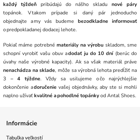
každý týždeň
pribúdajú do nášho skladu
nové páry
topánok. V takom prípade si daný pár jednoducho
objednajte a my vás budeme
bezodkladne informovať
o predpokladanej dodacej lehote.
Pokiaľ máme potrebné
materiály na výrobu
skladom, sme
schopní vyrobiť vašu obuv a
dodať ju do 10 dní
(berúc do
úvahy naše výrobné kapacity). Ak sa však materiál práve
nenachádza na sklade
, môže sa výrobná lehota predĺžiť na
3
– 4 týždne
. Vždy sa usilujeme o čo najrýchlejšie
dokončenie a
doručenie
vašej objednávky, aby ste si mohli
naplno užívať
kvalitné a pohodlné topánky
od Antal Shoes.
Z
á
Informácie
p
ä
Tabuľka veľkostí