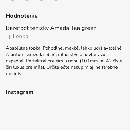
Hodnotenie
Barefoot tenisky Amada Tea green
Lenka
|
Hodnotenie produktu je 5 z 5 hviezdičiek.
Absolútna topka. Pohodlné, mäkké, ľahko udržiavateľné.
A pritom sviežo farebné, mladistvé a nevtieravo
nápadné. Perfektné pre širšiu nohu (101mm pri 42 čísle
číri luxus pre mňa). Určite ešte nakúpim aj iné farebné
modely.
Instagram