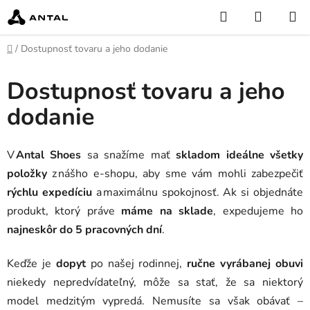
Prejsť
Hľadať
NÁKUP
na
KOŠÍK
obsah
Domov
/
Dostupnosť tovaru a jeho dodanie
Dostupnosť tovaru a jeho
dodanie
V
Antal Shoes
sa snažíme mať
skladom ideálne všetky
položky
z nášho e‑shopu, aby sme vám mohli zabezpečiť
rýchlu expedíciu
a maximálnu spokojnosť. Ak si objednáte
produkt, ktorý práve
máme na sklade
, expedujeme ho
najneskôr do 5 pracovných dní
.
Keďže je
dopyt
po našej rodinnej,
ručne vyrábanej obuvi
niekedy nepredvídateľný, môže sa stať, že sa niektorý
model medzitým vypredá. Nemusíte sa však obávať –