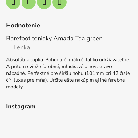
Hodnotenie
Barefoot tenisky Amada Tea green
Lenka
|
Hodnotenie produktu je 5 z 5 hviezdičiek.
Absolútna topka. Pohodlné, mäkké, ľahko udržiavateľné.
A pritom sviežo farebné, mladistvé a nevtieravo
nápadné. Perfektné pre širšiu nohu (101mm pri 42 čísle
číri luxus pre mňa). Určite ešte nakúpim aj iné farebné
modely.
Instagram