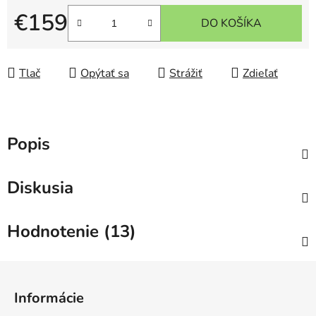
€159
DO KOŠÍKA
Jednotková cena:
Tlač
Opýtať sa
Strážiť
Zdieľať
Popis
Diskusia
Hodnotenie (13)
Z
á
Informácie
p