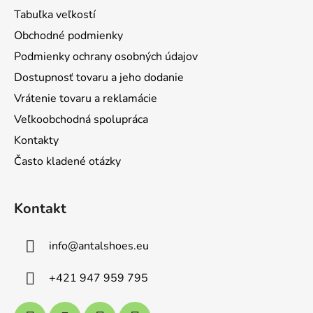
ä
Tabuľka veľkostí
t
Obchodné podmienky
i
Podmienky ochrany osobných údajov
e
Dostupnosť tovaru a jeho dodanie
Vrátenie tovaru a reklamácie
Veľkoobchodná spolupráca
Kontakty
Často kladené otázky
Kontakt
info
@
antalshoes.eu
+421 947 959 795