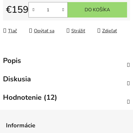
€159
DO KOŠÍKA
Jednotková cena:
Tlač
Opýtať sa
Strážiť
Zdieľať
Popis
Diskusia
Hodnotenie (12)
Z
á
Informácie
p