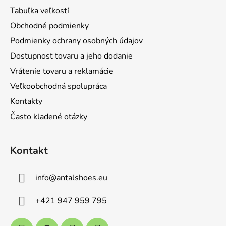
ä
Tabuľka veľkostí
t
Obchodné podmienky
i
Podmienky ochrany osobných údajov
e
Dostupnosť tovaru a jeho dodanie
Vrátenie tovaru a reklamácie
Veľkoobchodná spolupráca
Kontakty
Často kladené otázky
Kontakt
info
@
antalshoes.eu
+421 947 959 795