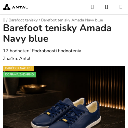
Prejsť
Hľadať
NÁKUP
na
KOŠÍK
obsah
Domov
/
Barefoot tenisky
/
Barefoot tenisky Amada Navy blue
Barefoot tenisky Amada
Navy blue
Priemerné
12 hodnotení
Podrobnosti hodnotenia
hodnotenie
Značka:
Antal
produktu
DARČEK K NÁKUPU
je
DOPRAVA ZADARMO
4,6
z
5
hviezdičiek.