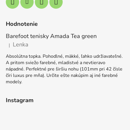
Hodnotenie
Barefoot tenisky Amada Tea green
Lenka
|
Hodnotenie produktu je 5 z 5 hviezdičiek.
Absolútna topka. Pohodlné, mäkké, ľahko udržiavateľné.
A pritom sviežo farebné, mladistvé a nevtieravo
nápadné. Perfektné pre širšiu nohu (101mm pri 42 čísle
číri luxus pre mňa). Určite ešte nakúpim aj iné farebné
modely.
Instagram