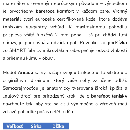
materiálov s overeným európskym pôvodom – výsledkom
je prvotriedny
barefoot komfort
v každom páre.
Vrchný
materiál
tvorí európska certifikovaná koža, ktorá dodáva
teniskám elegantný vzhľad. K maximálnemu pohodliu
prispieva všitá funkčná 2 mm pena – tá pri chôdzi tlmí
nárazy, je priedušná a odvádza pot. Rovnako tak
podšívka
zo SMART fabrics mikrovlákna zabezpečuje odvod vlhkosti
a príjemnú klímu v obuvi.
Model
Amada
sa vyznačuje svojou ľahkosťou, flexibilitou a
originálnym dizajnom, ktorý vaše nohy zaručene odlíši.
Samozrejmosťou je anatomicky tvarovaná široká špička a
„nulový drop“ pre prirodzený krok. Ide o
barefoot tenisky
navrhnuté tak, aby ste sa cítili výnimočne a zároveň mali
zdravé pohodlie počas celého dňa.