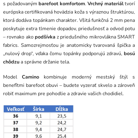
s požadovaným
barefoot komfortom
.
Vrchný materiál
tvorí
európska certifikovaná hovädzia koža s výraznou štruktúrou,
ktorá dodáva topánkam charakter. Všitá funkčná 2 mm pena
poskytuje extra tlmenie dopadov, priedušnosť a odvod potu
– rovnako ako
podšívka
z priedušného mikrovlákna SMART
fabrics. Samozrejmosťou je anatomicky tvarovaná špička a
„nulový drop“, vďaka čomu topánky podporujú zdravú,
bosú
chôdzu
a správne držanie tela.
Model
Camino
kombinuje moderný mestský štýl s
benefîtmi barefoot obuvi – budete vyzerať skvelo a zároveň
robiť maximum pre pohodlie a zdravie vašich chodidiel.