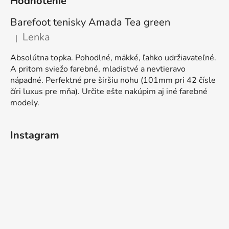
Hodnotenie
Barefoot tenisky Amada Tea green
Lenka
|
Hodnotenie produktu je 5 z 5 hviezdičiek.
Absolútna topka. Pohodlné, mäkké, ľahko udržiavateľné.
A pritom sviežo farebné, mladistvé a nevtieravo
nápadné. Perfektné pre širšiu nohu (101mm pri 42 čísle
číri luxus pre mňa). Určite ešte nakúpim aj iné farebné
modely.
Instagram