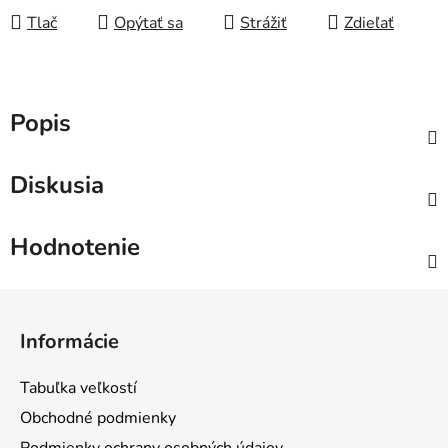
Tlač
Opýtať sa
Strážiť
Zdieľať
Popis
Diskusia
Hodnotenie
Z
á
Informácie
p
ä
Tabuľka veľkostí
t
Obchodné podmienky
i
Podmienky ochrany osobných údajov