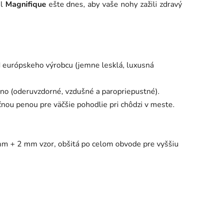
el
Magnifique
ešte dnes, aby vaše nohy zažili zdravý
d európskeho výrobcu (jemne lesklá, luxusná
no (oderuvzdorné, vzdušné a paropriepustné).
ou penou pre väčšie pohodlie pri chôdzi v meste.
m + 2 mm vzor, obšitá po celom obvode pre vyššiu