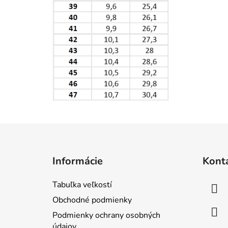
Z
á
Informácie
Kont
p
ä
Tabuľka veľkostí
t
Obchodné podmienky
i
Podmienky ochrany osobných
e
údajov