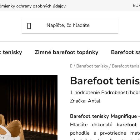
EU
mienky ochrany osobných údajov
Dostupnosť tovaru a jeho doda
t tenisky
Zimné barefoot topánky
Barefoot s
Domov
/
Barefoot tenisky
/
Barefoot teni
Barefoot teni
Priemerné
1 hodnotenie
Podrobnosti hod
hodnotenie
Značka:
Antal
produktu
Barefoot tenisky Magnifique
je
Hľadáte dokonalú
barefoot
5,0
pohodlie a prvotriedne ma
z