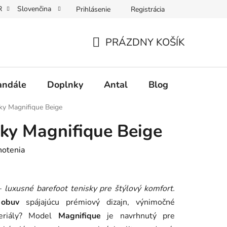
R
Slovenčina
Prihlásenie
Registrácia
nie
Vrátenie tovaru a reklamácie
Veľkoobchodná spoluprác
PRÁZDNY KOŠÍK
NÁKUPNÝ
KOŠÍK
andále
Doplnky
Antal
Blog
Často kl
sky Magnifique Beige
sky Magnifique Beige
notenia
–
luxusné barefoot tenisky pre štýlový komfort.
 obuv
spájajúcu prémiový dizajn, výnimočné
teriály? Model
Magnifique
je navrhnutý pre