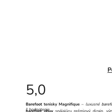
P
5,0
Priemerné
Barefoot
tenisky Magnifique
–
luxusné
baref
hodnotenie
1 hodnotenie
produktu
barefoot obuv
spájajúcu prémiový dizajn, vý