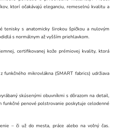
kov, ktorí očakávajú eleganciu, remeselnú kvalitu a
lné tenisky s anatomicky širokou špičkou a nulovým
odidlá s normálnym až vyšším priehlavkom.
emnej, certifikovanej kože prémiovej kvality, ktorá
z funkčného mikrovlákna (SMART fabrics) udržiava
 vyrábaný skúsenými obuvníkmi s dôrazom na detail,
mm funkčné penové polstrovanie poskytuje celodenné
nie – či už do mesta, práce alebo na voľný čas.