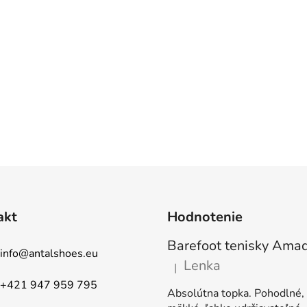
akt
Hodnotenie
info
@
antalshoes.eu
Lenka
|
Hodnotenie produktu je 5 z 5
+421 947 959 795
Absolútna topka. Pohodlné,