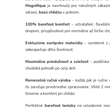
je
Magnifique
je navrhnutý pre náročných zákazní
5,0
z
zdravú,
bosú chôdzu
v jednom.
5
hviezdičiek.
100% barefoot komfort
– ultraľahké, flexibi
dropom, prispôsobivé pre normálne až širšie ch
Exkluzívne európske materiály
– vyrobené z j
zabezpečuje dlhú životnosť.
Maximálna priedušnosť a sviežosť
– podšívka 
chodidlá pohodlí po celý deň.
Remeselná ručná výroba
– každý pár je ručne
čo zaručuje prvotriedne spracovanie. Všité 2 
tlmenie a komfort pri chôdzi.
Perfektné
barefoot tenisky
na celodenné nose