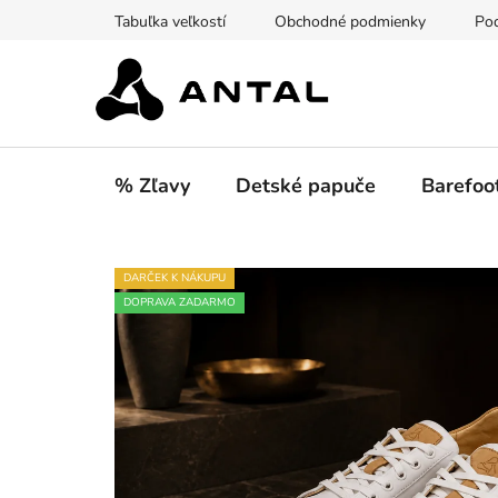
Prejsť
Tabuľka veľkostí
Obchodné podmienky
Pod
na
obsah
% Zľavy
Detské papuče
Barefoo
DARČEK K NÁKUPU
DOPRAVA ZADARMO