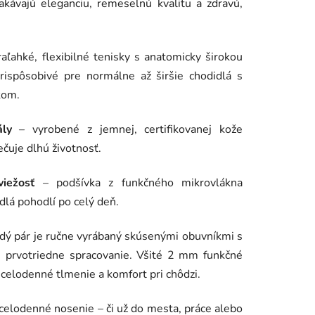
čakávajú eleganciu, remeselnú kvalitu a zdravú,
raľahké, flexibilné tenisky s anatomicky širokou
ispôsobivé pre normálne až širšie chodidlá s
kom.
ly
– vyrobené z jemnej, certifikovanej kože
ečuje dlhú životnosť.
iežosť
– podšívka z funkčného mikrovlákna
dlá pohodlí po celý deň.
dý pár je ručne vyrábaný skúsenými obuvníkmi s
e prvotriedne spracovanie. Všité 2 mm funkčné
celodenné tlmenie a komfort pri chôdzi.
celodenné nosenie – či už do mesta, práce alebo