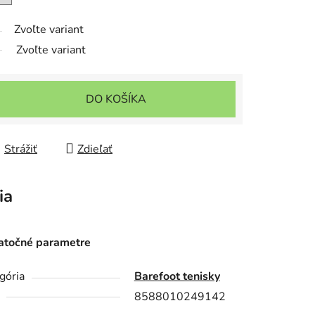
Zvoľte variant
Zvoľte variant
DO KOŠÍKA
Strážiť
Zdieľať
ia
točné parametre
gória
Barefoot tenisky
8588010249142