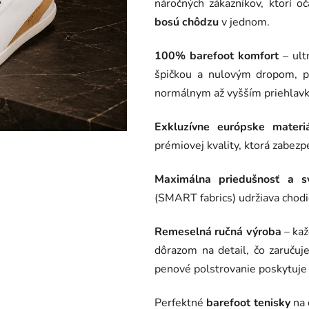
náročných zákazníkov, ktorí o
5
bosú chôdzu
v jednom.
hviezdičiek.
100% barefoot komfort
– ult
špičkou a nulovým dropom, pr
normálnym až vyšším priehlav
Exkluzívne európske materiá
prémiovej kvality, ktorá zabezp
Maximálna priedušnosť a sv
(SMART fabrics) udržiava chodi
Remeselná ručná výroba
– kaž
dôrazom na detail, čo zaručuj
penové polstrovanie poskytuje 
Perfektné
barefoot tenisky
na 