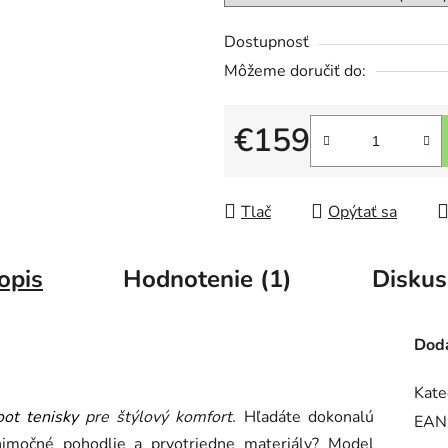
Dostupnosť
Môžeme doručiť do:
€159
Jednotková cena:
Tlač
Opýtať sa
opis
Hodnotenie (1)
Diskus
Doda
Kate
oot tenisky
pre štýlový komfort.
Hľadáte dokonalú
EAN
nimočné pohodlie a prvotriedne materiály? Model