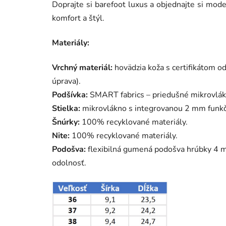
Doprajte si barefoot luxus a objednajte si mod
komfort a štýl.
Materiály:
Vrchný materiál:
hovädzia koža s certifikátom o
úprava).
Podšívka:
SMART fabrics – priedušné mikrovlák
Stielka:
mikrovlákno s integrovanou 2 mm funkčn
Šnúrky:
100% recyklované materiály.
Nite:
100% recyklované materiály.
Podošva:
flexibilná gumená podošva hrúbky 4 m
odolnosť.