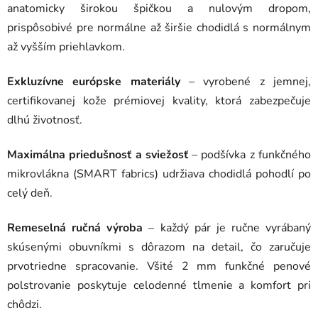
anatomicky širokou špičkou a nulovým dropom,
prispôsobivé pre normálne až širšie chodidlá s normálnym
až vyšším priehlavkom.
Exkluzívne európske materiály
– vyrobené z jemnej,
certifikovanej kože prémiovej kvality, ktorá zabezpečuje
dlhú životnosť.
Maximálna priedušnosť a sviežosť
– podšívka z funkčného
mikrovlákna (SMART fabrics) udržiava chodidlá pohodlí po
celý deň.
Remeselná ručná výroba
– každý pár je ručne vyrábaný
skúsenými obuvníkmi s dôrazom na detail, čo zaručuje
prvotriedne spracovanie. Všité 2 mm funkčné penové
polstrovanie poskytuje celodenné tlmenie a komfort pri
chôdzi.