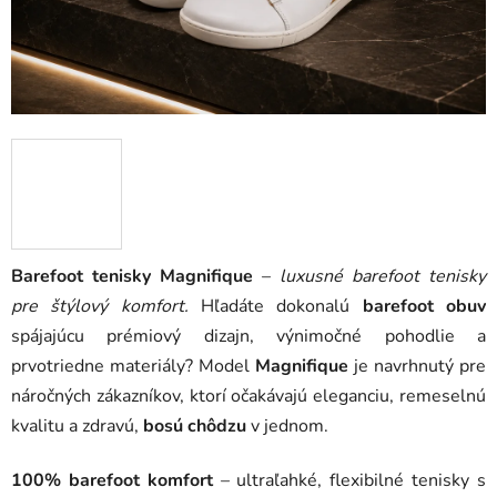
Barefoot tenisky Magnifique
–
luxusné barefoot tenisky
pre štýlový komfort.
Hľadáte dokonalú
barefoot obuv
spájajúcu prémiový dizajn, výnimočné pohodlie a
prvotriedne materiály? Model
Magnifique
je navrhnutý pre
náročných zákazníkov, ktorí očakávajú eleganciu, remeselnú
kvalitu a zdravú,
bosú chôdzu
v jednom.
100% barefoot komfort
– ultraľahké, flexibilné tenisky s