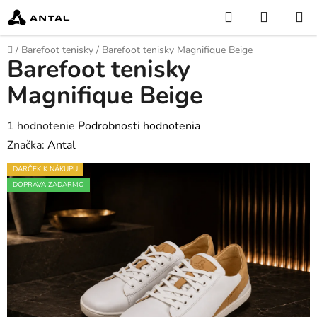
Prejsť
Hľadať
NÁKUP
na
KOŠÍK
obsah
Domov
/
Barefoot tenisky
/
Barefoot tenisky Magnifique Beige
Barefoot tenisky
Magnifique Beige
Priemerné
1 hodnotenie
Podrobnosti hodnotenia
hodnotenie
Značka:
Antal
produktu
DARČEK K NÁKUPU
je
DOPRAVA ZADARMO
5,0
z
5
hviezdičiek.