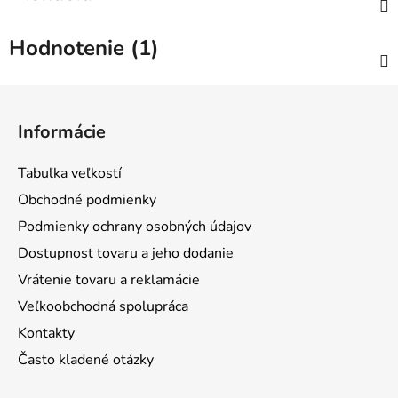
Hodnotenie (1)
Z
á
Informácie
p
ä
Tabuľka veľkostí
t
Obchodné podmienky
i
Podmienky ochrany osobných údajov
e
Dostupnosť tovaru a jeho dodanie
Vrátenie tovaru a reklamácie
Veľkoobchodná spolupráca
Kontakty
Často kladené otázky