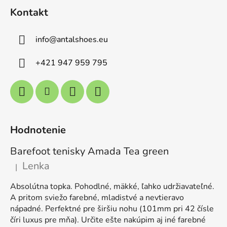
Kontakt
info
@
antalshoes.eu
+421 947 959 795
Hodnotenie
Barefoot tenisky Amada Tea green
Lenka
|
Hodnotenie produktu je 5 z 5 hviezdičiek.
Absolútna topka. Pohodlné, mäkké, ľahko udržiavateľné.
A pritom sviežo farebné, mladistvé a nevtieravo
nápadné. Perfektné pre širšiu nohu (101mm pri 42 čísle
číri luxus pre mňa). Určite ešte nakúpim aj iné farebné