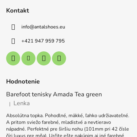
Kontakt
info
@
antalshoes.eu
+421 947 959 795
Hodnotenie
Barefoot tenisky Amada Tea green
Lenka
|
Hodnotenie produktu je 5 z 5 hviezdičiek.
Absolútna topka. Pohodlné, mäkké, ľahko udržiavateľné.
A pritom sviežo farebné, mladistvé a nevtieravo
nápadné. Perfektné pre širšiu nohu (101mm pri 42 čísle
číri luxus pre mňa). Určite ešte nakúpim aj iné farebné