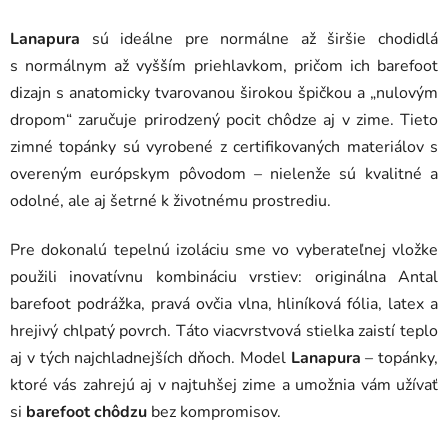
Lanapura
sú ideálne pre normálne až širšie chodidlá
s normálnym až vyšším priehlavkom, pričom ich barefoot
dizajn s anatomicky tvarovanou širokou špičkou a „nulovým
dropom“ zaručuje prirodzený pocit chôdze aj v zime. Tieto
zimné topánky sú vyrobené z certifikovaných materiálov s
overeným európskym pôvodom – nielenže sú kvalitné a
odolné, ale aj šetrné k životnému prostrediu.
Pre dokonalú tepelnú izoláciu sme vo vyberateľnej vložke
použili inovatívnu kombináciu vrstiev: originálna Antal
barefoot podrážka, pravá ovčia vlna, hliníková fólia, latex a
hrejivý chlpatý povrch. Táto viacvrstvová stielka zaistí teplo
aj v tých najchladnejších dňoch. Model
Lanapura
– topánky,
ktoré vás zahrejú aj v najtuhšej zime a umožnia vám užívať
si
barefoot chôdzu
bez kompromisov.