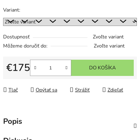
Variant:
Dostupnosť
Zvoľte variant
Môžeme doručiť do:
Zvoľte variant
€175
DO KOŠÍKA
Jednotková cena:
Tlač
Opýtať sa
Strážiť
Zdieľať
Popis