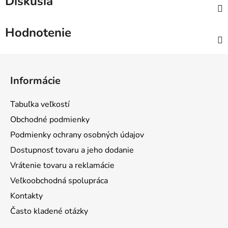
Diskusia
Hodnotenie
Z
á
Informácie
p
ä
Tabuľka veľkostí
t
Obchodné podmienky
i
Podmienky ochrany osobných údajov
e
Dostupnosť tovaru a jeho dodanie
Vrátenie tovaru a reklamácie
Veľkoobchodná spolupráca
Kontakty
Často kladené otázky