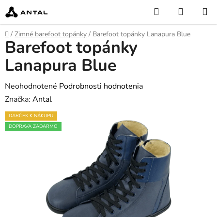
Prejsť
Hľadať
NÁKUP
na
KOŠÍK
obsah
Domov
/
Zimné barefoot topánky
/
Barefoot topánky Lanapura Blue
Barefoot topánky
Lanapura Blue
Priemerné
Neohodnotené
Podrobnosti hodnotenia
hodnotenie
Značka:
Antal
produktu
DARČEK K NÁKUPU
je
DOPRAVA ZADARMO
0,0
z
5
hviezdičiek.