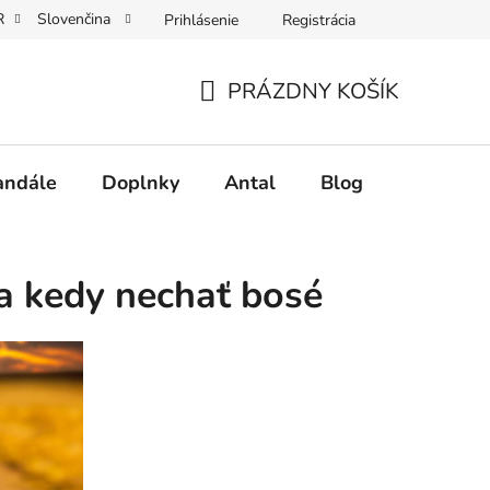
R
Slovenčina
Prihlásenie
Registrácia
nie
Vrátenie tovaru a reklamácie
Veľkoobchodná spoluprác
PRÁZDNY KOŠÍK
NÁKUPNÝ
KOŠÍK
andále
Doplnky
Antal
Blog
Často kl
 a kedy nechať bosé