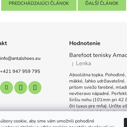
PREDCHÁDZAJÚCI ČLÁNOK
ĎALŠÍ ČLÁNOK
akt
Hodnotenie
info
@
antalshoes.eu
Lenka
|
Hodnotenie produktu je 5 z 5
+421 947 959 795
Absolútna topka. Pohodlné,
mäkké, ľahko udržiavateľné.
pritom sviežo farebné, mladi
nevtieravo nápadné. Perfekt
širšiu nohu (101mm pri 42 č
číri luxus pre mňa). Určite e
nakúpim aj iné farebné mode
úbory cookie, aby sme vám umožnili pohodlné