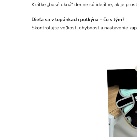
Krátke „bosé okná“ denne sú ideálne, ak je pros
Dieťa sa v topánkach potkýna – čo s tým?
Skontrolujte veľkosť, ohybnosť a nastavenie za