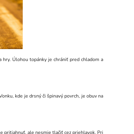
 a hry. Úlohou topánky je chrániť pred chladom a
nku, kde je drsný či špinavý povrch, je obuv na
 pritiahnuť, ale nesmie tlačiť cez priehlavok. Pri