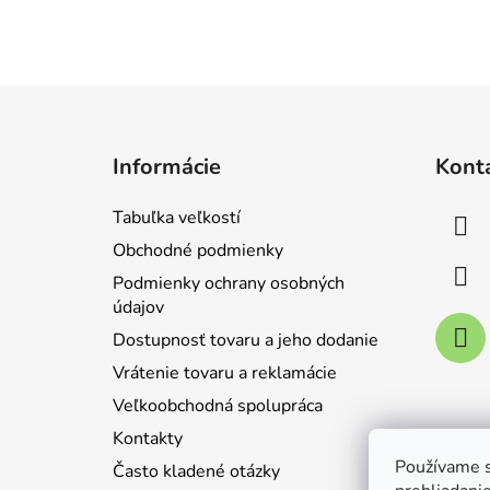
Z
á
Informácie
Kont
p
ä
Tabuľka veľkostí
t
Obchodné podmienky
i
Podmienky ochrany osobných
e
údajov
Dostupnosť tovaru a jeho dodanie
Vrátenie tovaru a reklamácie
Veľkoobchodná spolupráca
Kontakty
Používame s
Často kladené otázky