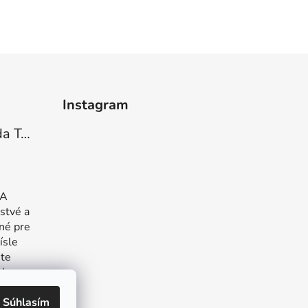
Instagram
Barefoot tenisky Amada Tea green
 hviezdičiek.
 A
stvé a
né pre
ísle
šte
ly.
Súhlasím