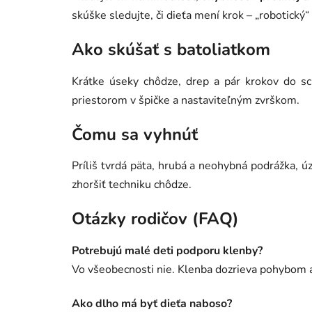
skúške sledujte, či dieťa mení krok – „robotický“ 
Ako skúšať s batoliatkom
Krátke úseky chôdze, drep a pár krokov do sc
priestorom v špičke a nastaviteľným zvrškom.
Čomu sa vyhnúť
Príliš tvrdá päta, hrubá a neohybná podrážka, 
zhoršiť techniku chôdze.
Otázky rodičov (FAQ)
Potrebujú malé deti podporu klenby?
Vo všeobecnosti nie. Klenba dozrieva pohybom a
Ako dlho má byť dieťa naboso?