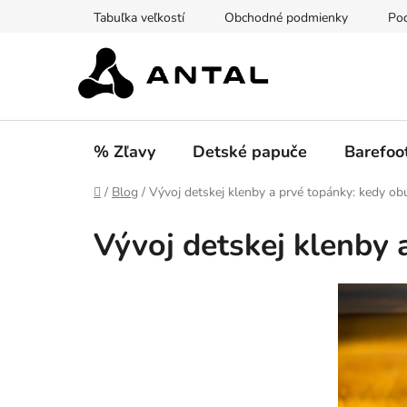
Prejsť
Tabuľka veľkostí
Obchodné podmienky
Pod
na
obsah
% Zľavy
Detské papuče
Barefoo
Domov
/
Blog
/
Vývoj detskej klenby a prvé topánky: kedy ob
Vývoj detskej klenby 