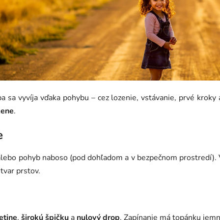
a sa vyvíja vďaka pohybu – cez lozenie, vstávanie, prvé kroky
zene
.
e
 alebo pohyb naboso (pod dohľadom a v bezpečnom prostredí). Vo
tvar prstov.
etine
,
širokú špičku
a
nulový drop
. Zapínanie má topánku jemne