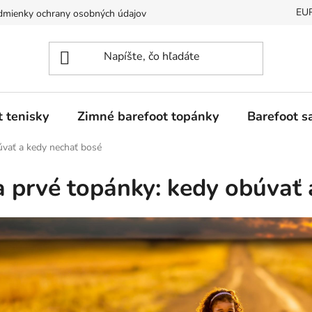
EU
mienky ochrany osobných údajov
Dostupnosť tovaru a jeho doda
t tenisky
Zimné barefoot topánky
Barefoot s
úvať a kedy nechať bosé
a prvé topánky: kedy obúvať