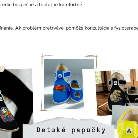
tredie bezpečné a teplotne komfortné.
pínania. Ak problém pretrváva, pomôže konzultácia s fyziotera