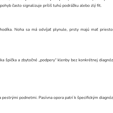
pohyb často signalizuje príliš tuhú podrážku alebo zlý fit.
hodíka. Noha sa má odvíjať plynule, prsty majú mať priesto
úzka špička a zbytočné „podpery“ klenby bez konkrétnej diagnó
 pestrými podnetmi. Pasívna opora patrí k špecifickým diagnó