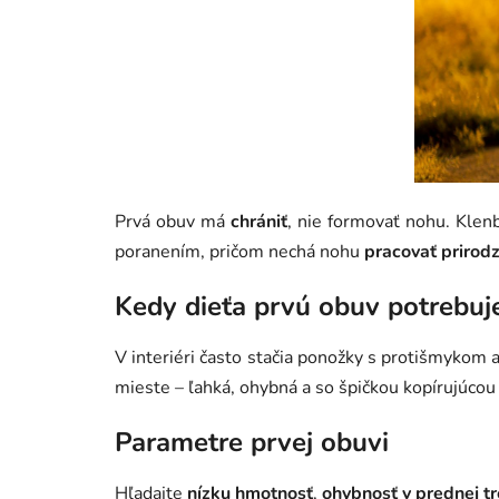
Prvá obuv má
chrániť
, nie formovať nohu. Klenb
poranením, pričom nechá nohu
pracovať prirod
Kedy dieťa prvú obuv potrebuj
V interiéri často stačia ponožky s protišmykom
mieste – ľahká, ohybná a so špičkou kopírujúcou 
Parametre prvej obuvi
Hľadajte
nízku hmotnosť
,
ohybnosť v prednej tr