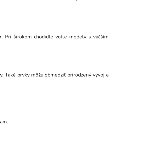
r. Pri širokom chodidle voľte modely s väčším
zy. Také prvky môžu obmedziť prirodzený vývoj a
zam.