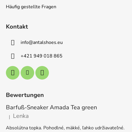
Häufig gestellte Fragen
Kontakt
info
@
antalshoes.eu
+421 949 018 865
Bewertungen
Barfuß-Sneaker Amada Tea green
Lenka
|
Die Produktbewertung beträgt 5 von 5 Sternen.
Absolútna topka. Pohodlné, mäkké, ľahko udržiavateľné.