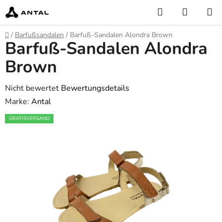
Zum
Suchen
WARE
Inhalt
springen
Startseite
/
Barfußsandalen
/
Barfuß-Sandalen Alondra Brown
Barfuß-Sandalen Alondra
Brown
Die
Nicht bewertet
Bewertungsdetails
durchschnittliche
Marke:
Antal
Produktbewertung
GRATISVERSAND
ist
0,0
von
5
Sternen.