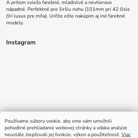
A pritom sviežo farebné, mladistvé a nevtieravo
nápadné. Perfektné pre širšiu nohu (101mm pri 42 čísle
číri luxus pre mňa). Určite ešte nakúpim aj iné farebné
modely.
Instagram
Používame súbory cookie, aby sme vám umožnili
pohodlné prehliadanie webovej stránky a vďaka analýze
neustále zlepšovali jej funkcie, výkon a použiteľnosť.
Viac