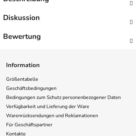
Diskussion
Bewertung
F
u
Information
ß
z
Größentabelle
e
Geschäftsbedingungen
i
Bedingungen zum Schutz personenbezogener Daten
l
e
Verfügbarkeit und Lieferung der Ware
Warenrücksendungen und Reklamationen
Für Geschäftspartner
Kontakte