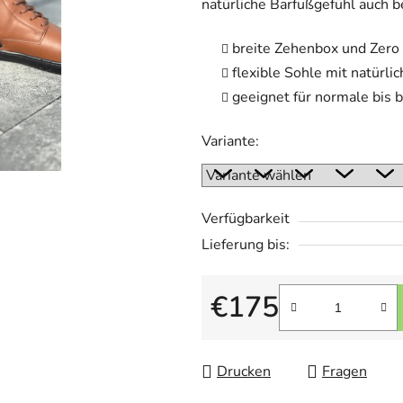
natürliche Barfußgefühl auch 
5
Sternen.
breite Zehenbox und Zero
flexible Sohle mit natürl
geeignet für normale bis 
Variante:
Verfügbarkeit
Lieferung bis:
€175
Verkaufspreis:
Drucken
Fragen