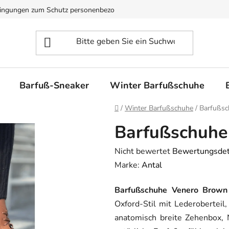
ingungen zum Schutz personenbezogener Daten
Verfügbarkeit u
Barfuß-Sneaker
Winter Barfußschuhe
Startseite
/
Winter Barfußschuhe
/
Barfußsc
Barfußschuhe
Die
Nicht bewertet
Bewertungsdet
durchschnittliche
Marke:
Antal
Produktbewertung
Barfußschuhe Venero Brown
ist
Oxford-Stil mit Lederoberteil
0,0
anatomisch breite Zehenbox, 
von