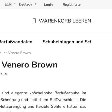
EUR
Deutsch
Login
Registrieren
nd Lieferung der Ware
Warenrücksendungen und Reklamationen
WARENKORB LEEREN
WARENKORB
Barfußsandalen
Schuheinlagen und Schnürsenke
huhe Venero Brown
 Venero Brown
ails
sind elegante knöchelhohe Barfußschuhe im
, Schnürung und seitlichem Reißverschluss. Die
Nullsprengung und flexible Sohle erhalten das