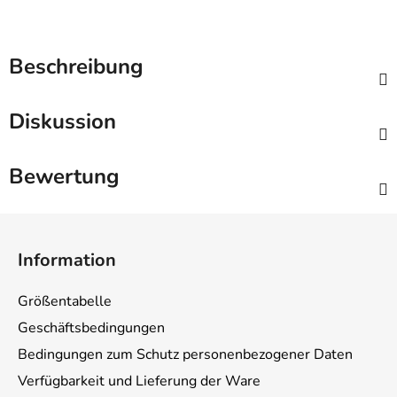
Beschreibung
Diskussion
Bewertung
F
u
Information
ß
z
Größentabelle
e
Geschäftsbedingungen
i
Bedingungen zum Schutz personenbezogener Daten
l
e
Verfügbarkeit und Lieferung der Ware