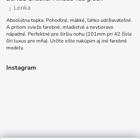
Lenka
|
Die Produktbewertung beträgt 5 von 5 Sternen.
Absolútna topka. Pohodlné, mäkké, ľahko udržiavateľné.
A pritom sviežo farebné, mladistvé a nevtieravo
nápadné. Perfektné pre širšiu nohu (101mm pri 42 čísle
číri luxus pre mňa). Určite ešte nakúpim aj iné farebné
modely.
Instagram