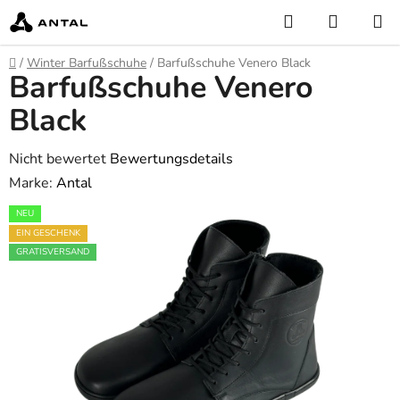
Zum
Suchen
WARE
Inhalt
springen
Startseite
/
Winter Barfußschuhe
/
Barfußschuhe Venero Black
Barfußschuhe Venero
Black
Die
Nicht bewertet
Bewertungsdetails
durchschnittliche
Marke:
Antal
Produktbewertung
NEU
ist
EIN GESCHENK
0,0
GRATISVERSAND
von
5
Sternen.