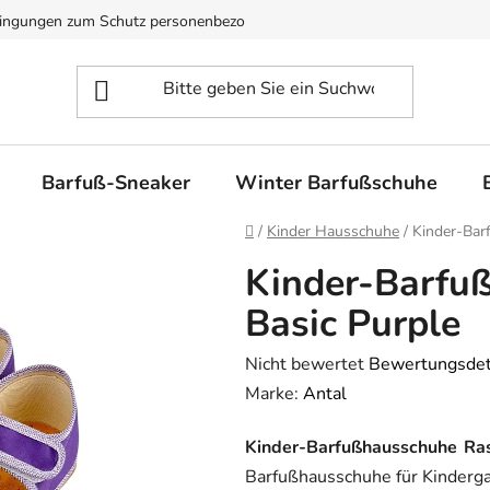
ingungen zum Schutz personenbezogener Daten
Verfügbarkeit u
Barfuß-Sneaker
Winter Barfußschuhe
Startseite
/
Kinder Hausschuhe
/
Kinder-Bar
Kinder-Barfu
Basic Purple
Die
Nicht bewertet
Bewertungsdet
durchschnittliche
Marke:
Antal
Produktbewertung
Kinder-Barfußhausschuhe Ras
ist
Barfußhausschuhe für Kinderga
0,0