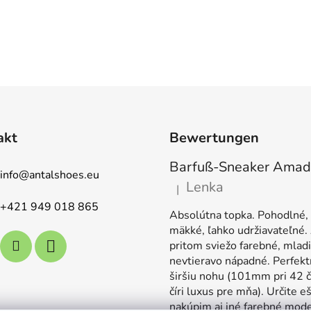
akt
Bewertungen
info
@
antalshoes.eu
Lenka
|
Die Produktbewertung beträ
+421 949 018 865
Absolútna topka. Pohodlné,
mäkké, ľahko udržiavateľné.
pritom sviežo farebné, mladi
nevtieravo nápadné. Perfekt
širšiu nohu (101mm pri 42 č
číri luxus pre mňa). Určite e
nakúpim aj iné farebné mode