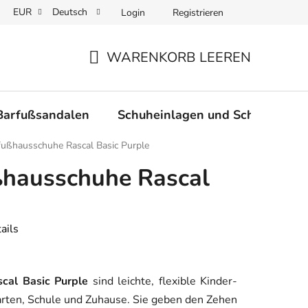
EUR
Deutsch
Login
Registrieren
nd Lieferung der Ware
Warenrücksendungen und Reklamationen
WARENKORB LEEREN
WARENKORB
Barfußsandalen
Schuheinlagen und Schnürsenke
fußhausschuhe Rascal Basic Purple
ßhausschuhe Rascal
ails
cal Basic Purple
sind leichte, flexible Kinder-
rten, Schule und Zuhause. Sie geben den Zehen