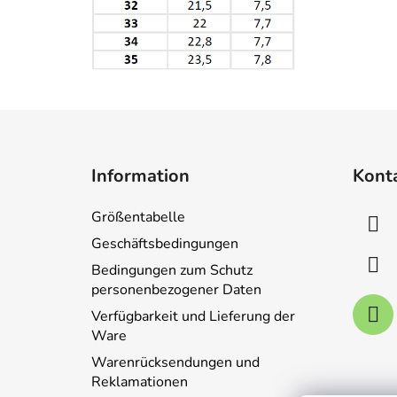
F
u
Information
Kont
ß
z
Größentabelle
e
Geschäftsbedingungen
i
Bedingungen zum Schutz
l
personenbezogener Daten
e
Verfügbarkeit und Lieferung der
Ware
Warenrücksendungen und
Reklamationen