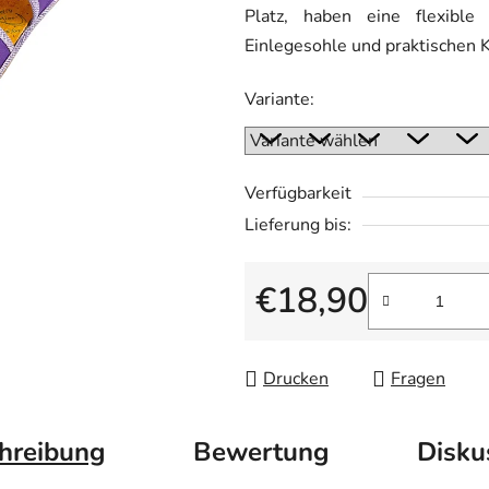
Platz, haben eine flexibl
von
Einlegesohle und praktischen K
5
Sternen.
Variante:
Verfügbarkeit
Lieferung bis:
€18,90
Verkaufspreis:
Drucken
Fragen
hreibung
Bewertung
Disku