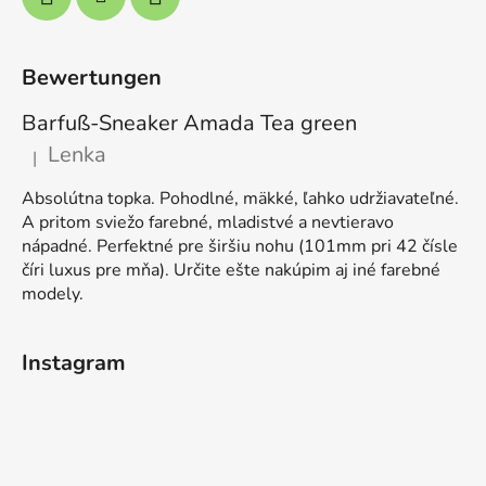
Bewertungen
Barfuß-Sneaker Amada Tea green
Lenka
|
Die Produktbewertung beträgt 5 von 5 Sternen.
Absolútna topka. Pohodlné, mäkké, ľahko udržiavateľné.
A pritom sviežo farebné, mladistvé a nevtieravo
nápadné. Perfektné pre širšiu nohu (101mm pri 42 čísle
číri luxus pre mňa). Určite ešte nakúpim aj iné farebné
modely.
Instagram