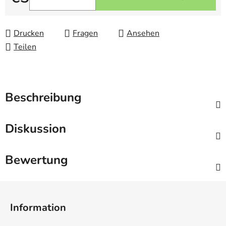
Verkaufspreis:
Drucken
Fragen
Ansehen
Teilen
Beschreibung
Diskussion
Bewertung
F
u
Information
ß