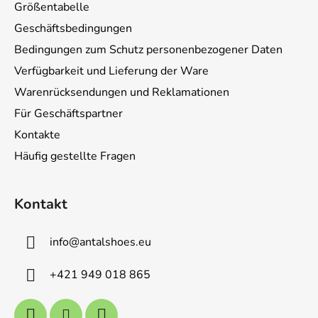
z
Größentabelle
e
Geschäftsbedingungen
i
Bedingungen zum Schutz personenbezogener Daten
l
e
Verfügbarkeit und Lieferung der Ware
Warenrücksendungen und Reklamationen
Für Geschäftspartner
Kontakte
Häufig gestellte Fragen
Kontakt
info
@
antalshoes.eu
+421 949 018 865