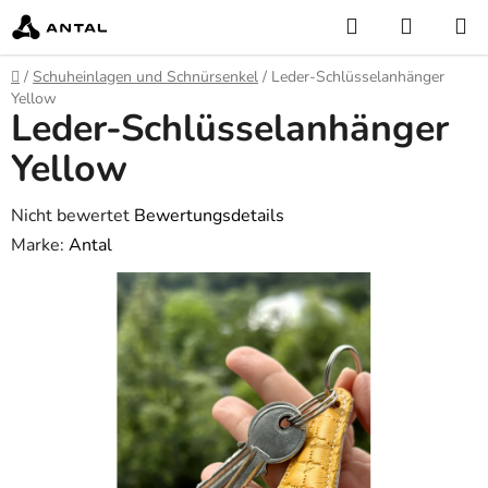
Zum
Suchen
WARE
Inhalt
springen
Startseite
/
Schuheinlagen und Schnürsenkel
/
Leder-Schlüsselanhänger
Yellow
Leder-Schlüsselanhänger
Yellow
Die
Nicht bewertet
Bewertungsdetails
durchschnittliche
Marke:
Antal
Produktbewertung
ist
0,0
von
5
Sternen.