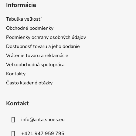
á
Informácie
p
ä
Tabuľka veľkostí
t
Obchodné podmienky
i
Podmienky ochrany osobných údajov
e
Dostupnosť tovaru a jeho dodanie
Vrátenie tovaru a reklamácie
Veľkoobchodná spolupráca
Kontakty
Často kladené otázky
Kontakt
info
@
antalshoes.eu
+421 947 959 795