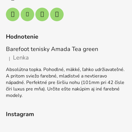
Hodnotenie
Barefoot tenisky Amada Tea green
Lenka
|
Hodnotenie produktu je 5 z 5 hviezdičiek.
Absolútna topka. Pohodlné, mäkké, ľahko udržiavateľné.
A pritom sviežo farebné, mladistvé a nevtieravo
nápadné. Perfektné pre širšiu nohu (101mm pri 42 čísle
číri luxus pre mňa). Určite ešte nakúpim aj iné farebné
modely.
Instagram