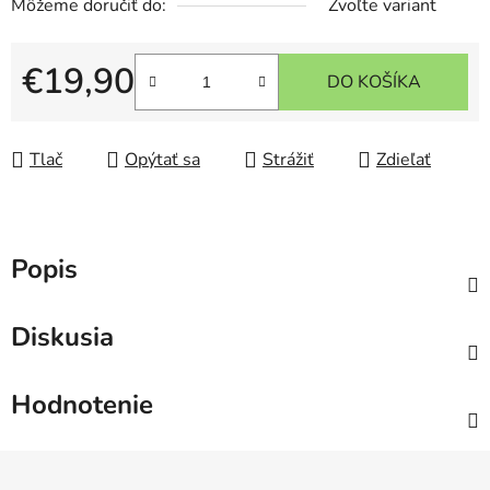
Môžeme doručiť do:
Zvoľte variant
€19,90
DO KOŠÍKA
Jednotková cena:
Tlač
Opýtať sa
Strážiť
Zdieľať
Popis
Diskusia
Hodnotenie
Z