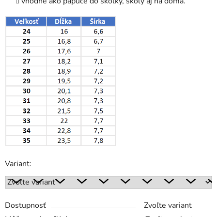
vhodné ako papuče do škôlky, školy aj na doma.
Variant:
Dostupnosť
Zvoľte variant