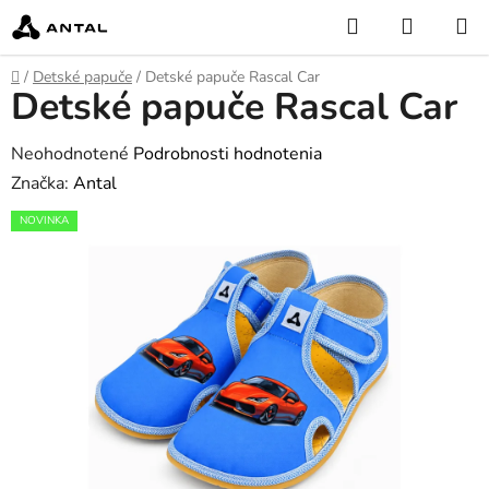
Prejsť
Hľadať
NÁKUP
na
KOŠÍK
obsah
Domov
/
Detské papuče
/
Detské papuče Rascal Car
Detské papuče Rascal Car
Priemerné
Neohodnotené
Podrobnosti hodnotenia
hodnotenie
Značka:
Antal
produktu
NOVINKA
je
0,0
z
5
hviezdičiek.