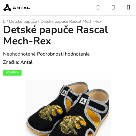
Prejsť
Hľadať
NÁKUP
na
KOŠÍK
obsah
Domov
/
Detské papuče
/
Detské papuče Rascal Mech-Rex
Detské papuče Rascal
Mech-Rex
Priemerné
Neohodnotené
Podrobnosti hodnotenia
hodnotenie
Značka:
Antal
produktu
NOVINKA
je
0,0
z
5
hviezdičiek.