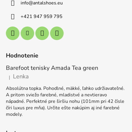
info
@
antalshoes.eu
+421 947 959 795
Hodnotenie
Barefoot tenisky Amada Tea green
Lenka
|
Hodnotenie produktu je 5 z 5 hviezdičiek.
Absolútna topka. Pohodlné, mäkké, ľahko udržiavateľné.
A pritom sviežo farebné, mladistvé a nevtieravo
nápadné. Perfektné pre širšiu nohu (101mm pri 42 čísle
číri luxus pre mňa). Určite ešte nakúpim aj iné farebné
modely.