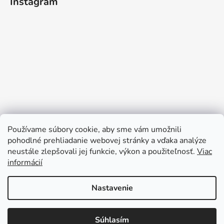
Instagram
Používame súbory cookie, aby sme vám umožnili
pohodlné prehliadanie webovej stránky a vďaka analýze
neustále zlepšovali jej funkcie, výkon a použiteľnosť.
Viac
informácií
Sledovať na Instagrame
Nastavenie
Súhlasím
Vytvoril Shoptet