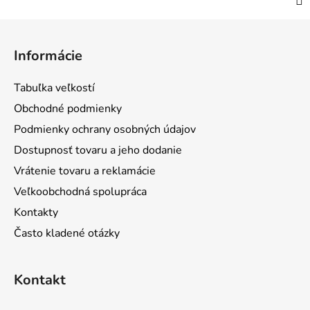
Z
á
Informácie
p
ä
Tabuľka veľkostí
t
Obchodné podmienky
i
Podmienky ochrany osobných údajov
e
Dostupnosť tovaru a jeho dodanie
Vrátenie tovaru a reklamácie
Veľkoobchodná spolupráca
Kontakty
Často kladené otázky
Kontakt