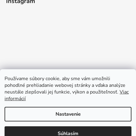
Instagram
Používame súbory cookie, aby sme vám umožnili
pohodlné prehliadanie webovej stránky a vďaka analýze
neustále zlepšovali jej funkcie, výkon a použiteľnosť.
Viac
informácií
Sledovať na Instagrame
Nastavenie
Súhlasím
Vytvoril Shoptet