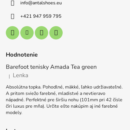
info
@
antalshoes.eu
+421 947 959 795
Hodnotenie
Barefoot tenisky Amada Tea green
Lenka
|
Hodnotenie produktu je 5 z 5 hviezdičiek.
Absolútna topka. Pohodlné, mäkké, ľahko udržiavateľné.
A pritom sviežo farebné, mladistvé a nevtieravo
nápadné. Perfektné pre širšiu nohu (101mm pri 42 čísle
číri luxus pre mňa). Určite ešte nakúpim aj iné farebné
modely.