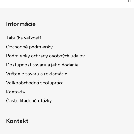
Z
á
Informácie
p
ä
Tabuľka veľkostí
t
Obchodné podmienky
i
Podmienky ochrany osobných údajov
e
Dostupnosť tovaru a jeho dodanie
Vrátenie tovaru a reklamácie
Veľkoobchodná spolupráca
Kontakty
Často kladené otázky
Kontakt