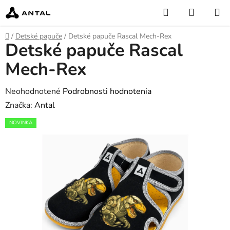
Prejsť
Hľadať
NÁKUP
na
KOŠÍK
obsah
Domov
/
Detské papuče
/
Detské papuče Rascal Mech-Rex
Detské papuče Rascal
Mech-Rex
Priemerné
Neohodnotené
Podrobnosti hodnotenia
hodnotenie
Značka:
Antal
produktu
NOVINKA
je
0,0
z
5
hviezdičiek.