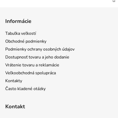
Z
á
Informácie
p
ä
Tabuľka veľkostí
t
Obchodné podmienky
i
Podmienky ochrany osobných údajov
e
Dostupnosť tovaru a jeho dodanie
Vrátenie tovaru a reklamácie
Veľkoobchodná spolupráca
Kontakty
Často kladené otázky
Kontakt