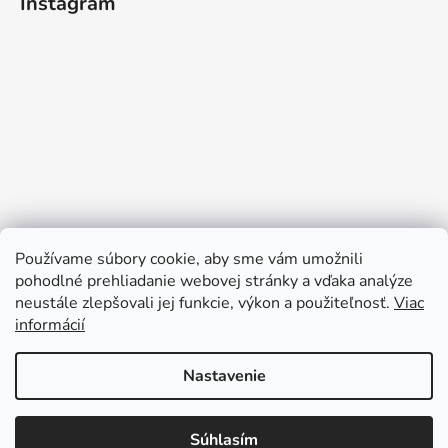
Instagram
Používame súbory cookie, aby sme vám umožnili
pohodlné prehliadanie webovej stránky a vďaka analýze
neustále zlepšovali jej funkcie, výkon a použiteľnosť.
Viac
informácií
Sledovať na Instagrame
Nastavenie
Súhlasím
Vytvoril Shoptet