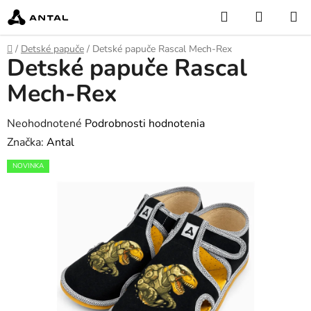
Prejsť
Hľadať
NÁKUP
na
KOŠÍK
obsah
Domov
/
Detské papuče
/
Detské papuče Rascal Mech-Rex
Detské papuče Rascal
Mech-Rex
Priemerné
Neohodnotené
Podrobnosti hodnotenia
hodnotenie
Značka:
Antal
produktu
NOVINKA
je
0,0
z
5
hviezdičiek.