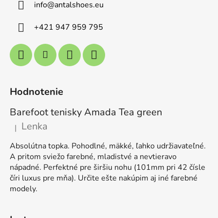
info
@
antalshoes.eu
+421 947 959 795
Hodnotenie
Barefoot tenisky Amada Tea green
Lenka
|
Hodnotenie produktu je 5 z 5 hviezdičiek.
Absolútna topka. Pohodlné, mäkké, ľahko udržiavateľné.
A pritom sviežo farebné, mladistvé a nevtieravo
nápadné. Perfektné pre širšiu nohu (101mm pri 42 čísle
číri luxus pre mňa). Určite ešte nakúpim aj iné farebné
modely.