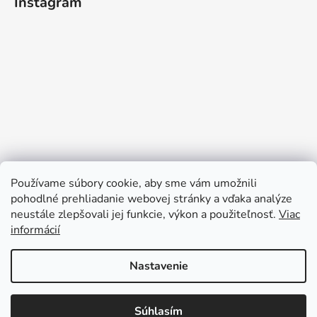
Instagram
Používame súbory cookie, aby sme vám umožnili
pohodlné prehliadanie webovej stránky a vďaka analýze
neustále zlepšovali jej funkcie, výkon a použiteľnosť.
Viac
informácií
Sledovať na Instagrame
Nastavenie
Súhlasím
Vytvoril Shoptet