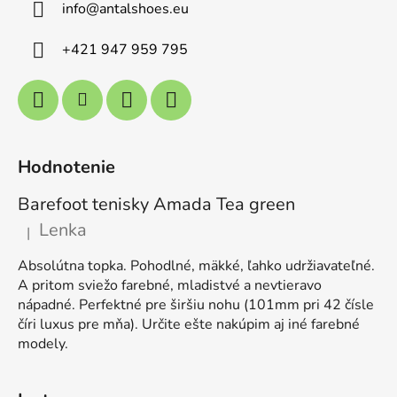
info
@
antalshoes.eu
+421 947 959 795
Hodnotenie
Barefoot tenisky Amada Tea green
Lenka
|
Hodnotenie produktu je 5 z 5 hviezdičiek.
Absolútna topka. Pohodlné, mäkké, ľahko udržiavateľné.
A pritom sviežo farebné, mladistvé a nevtieravo
nápadné. Perfektné pre širšiu nohu (101mm pri 42 čísle
číri luxus pre mňa). Určite ešte nakúpim aj iné farebné
modely.