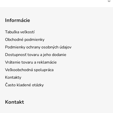
Z
á
Informácie
p
ä
Tabuľka veľkostí
t
Obchodné podmienky
i
Podmienky ochrany osobných údajov
e
Dostupnosť tovaru a jeho dodanie
Vrátenie tovaru a reklamácie
Veľkoobchodná spolupráca
Kontakty
Často kladené otázky
Kontakt