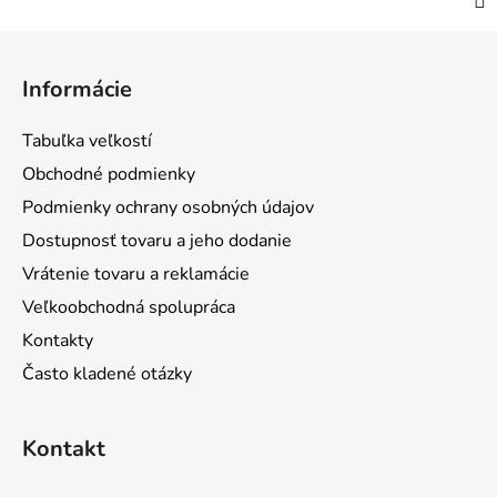
Z
á
Informácie
p
ä
Tabuľka veľkostí
t
Obchodné podmienky
i
Podmienky ochrany osobných údajov
e
Dostupnosť tovaru a jeho dodanie
Vrátenie tovaru a reklamácie
Veľkoobchodná spolupráca
Kontakty
Často kladené otázky
Kontakt