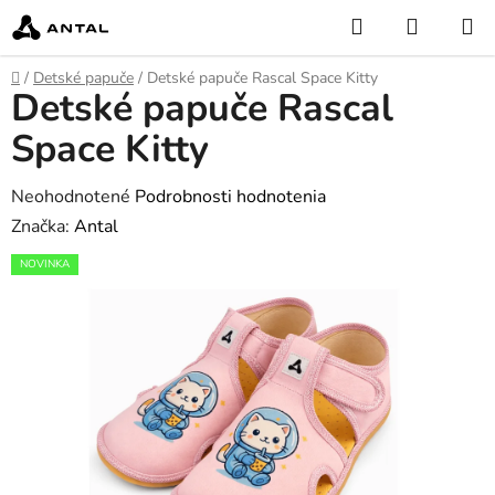
Prejsť
Hľadať
NÁKUP
na
KOŠÍK
obsah
Domov
/
Detské papuče
/
Detské papuče Rascal Space Kitty
Detské papuče Rascal
Space Kitty
Priemerné
Neohodnotené
Podrobnosti hodnotenia
hodnotenie
Značka:
Antal
produktu
NOVINKA
je
0,0
z
5
hviezdičiek.