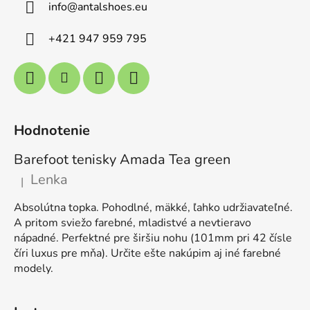
info
@
antalshoes.eu
+421 947 959 795
Hodnotenie
Barefoot tenisky Amada Tea green
Lenka
|
Hodnotenie produktu je 5 z 5 hviezdičiek.
Absolútna topka. Pohodlné, mäkké, ľahko udržiavateľné.
A pritom sviežo farebné, mladistvé a nevtieravo
nápadné. Perfektné pre širšiu nohu (101mm pri 42 čísle
číri luxus pre mňa). Určite ešte nakúpim aj iné farebné
modely.