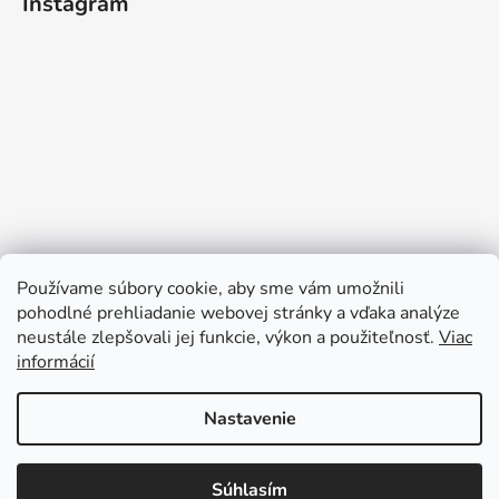
Instagram
Používame súbory cookie, aby sme vám umožnili
pohodlné prehliadanie webovej stránky a vďaka analýze
neustále zlepšovali jej funkcie, výkon a použiteľnosť.
Viac
informácií
Sledovať na Instagrame
Nastavenie
Súhlasím
Vytvoril Shoptet