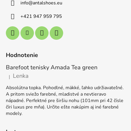
info
@
antalshoes.eu
+421 947 959 795
Hodnotenie
Barefoot tenisky Amada Tea green
Lenka
|
Hodnotenie produktu je 5 z 5 hviezdičiek.
Absolútna topka. Pohodlné, mäkké, ľahko udržiavateľné.
A pritom sviežo farebné, mladistvé a nevtieravo
nápadné. Perfektné pre širšiu nohu (101mm pri 42 čísle
číri luxus pre mňa). Určite ešte nakúpim aj iné farebné
modely.