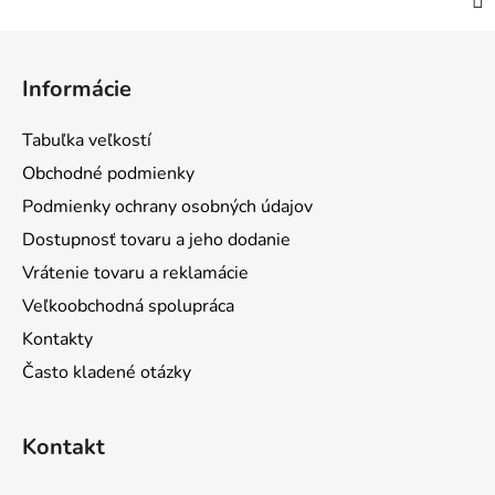
Z
á
Informácie
p
ä
Tabuľka veľkostí
t
Obchodné podmienky
i
Podmienky ochrany osobných údajov
e
Dostupnosť tovaru a jeho dodanie
Vrátenie tovaru a reklamácie
Veľkoobchodná spolupráca
Kontakty
Často kladené otázky
Kontakt