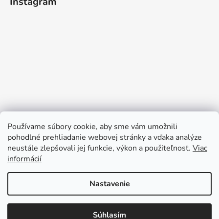
Instagram
Používame súbory cookie, aby sme vám umožnili
pohodlné prehliadanie webovej stránky a vďaka analýze
neustále zlepšovali jej funkcie, výkon a použiteľnosť.
Viac
informácií
Sledovať na Instagrame
Nastavenie
Súhlasím
Vytvoril Shoptet