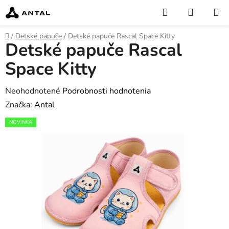
Prejsť
Hľadať
NÁKUP
na
KOŠÍK
obsah
Domov
/
Detské papuče
/
Detské papuče Rascal Space Kitty
Detské papuče Rascal
Space Kitty
Priemerné
Neohodnotené
Podrobnosti hodnotenia
hodnotenie
Značka:
Antal
produktu
NOVINKA
je
0,0
z
5
hviezdičiek.