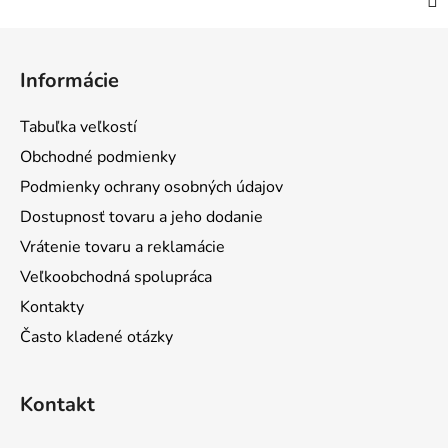
Z
á
Informácie
p
ä
Tabuľka veľkostí
t
Obchodné podmienky
i
Podmienky ochrany osobných údajov
e
Dostupnosť tovaru a jeho dodanie
Vrátenie tovaru a reklamácie
Veľkoobchodná spolupráca
Kontakty
Často kladené otázky
Kontakt