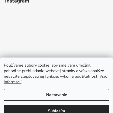
Instagram
Používame súbory cookie, aby sme vám umožnili
pohodlné prehliadanie webovej stránky a vďaka analýze
neustále zlepšovali jej funkcie, výkon a použiteľnosť.
Viac
informácií
Sledovať na Instagrame
Nastavenie
Z dôvodu čerpania dovolenky budú Vaše
objednávky vybavované v týždni od
Súhlasím
Vytvoril Shoptet