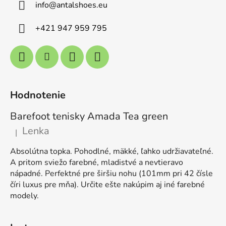
info
@
antalshoes.eu
+421 947 959 795
Hodnotenie
Barefoot tenisky Amada Tea green
Lenka
|
Hodnotenie produktu je 5 z 5 hviezdičiek.
Absolútna topka. Pohodlné, mäkké, ľahko udržiavateľné.
A pritom sviežo farebné, mladistvé a nevtieravo
nápadné. Perfektné pre širšiu nohu (101mm pri 42 čísle
číri luxus pre mňa). Určite ešte nakúpim aj iné farebné
modely.