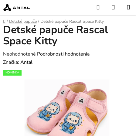
Prejsť
Hľadať
NÁKUP
na
KOŠÍK
obsah
Domov
/
Detské papuče
/
Detské papuče Rascal Space Kitty
Detské papuče Rascal
Space Kitty
Priemerné
Neohodnotené
Podrobnosti hodnotenia
hodnotenie
Značka:
Antal
produktu
NOVINKA
je
0,0
z
5
hviezdičiek.