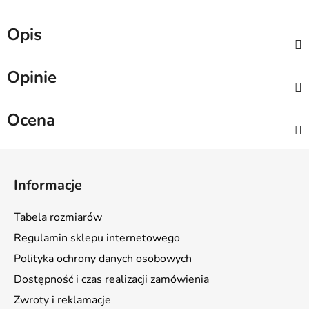
Opis
Opinie
Ocena
S
t
Informacje
o
p
Tabela rozmiarów
k
Regulamin sklepu internetowego
a
Polityka ochrony danych osobowych
Dostępność i czas realizacji zamówienia
Zwroty i reklamacje