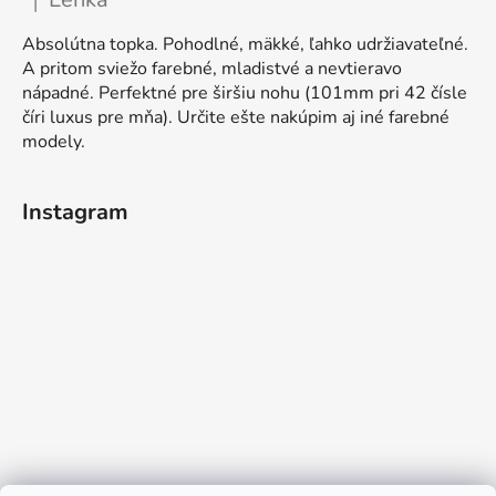
|
Ocena produktu to 5 na 5 gwiazdek.
Absolútna topka. Pohodlné, mäkké, ľahko udržiavateľné.
A pritom sviežo farebné, mladistvé a nevtieravo
nápadné. Perfektné pre širšiu nohu (101mm pri 42 čísle
číri luxus pre mňa). Určite ešte nakúpim aj iné farebné
modely.
Instagram