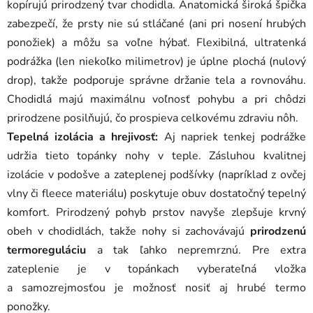
kopírujú prirodzený tvar chodidla. Anatomická široká špička
t
y
zabezpečí, že prsty nie sú stláčané (ani pri nosení hrubých
ponožiek) a môžu sa voľne hýbať. Flexibilná, ultratenká
podrážka (len niekoľko milimetrov) je úplne plochá (nulový
drop), takže podporuje správne držanie tela a rovnováhu.
Chodidlá majú maximálnu voľnosť pohybu a pri chôdzi
prirodzene posilňujú, čo prospieva celkovému zdraviu nôh.
Tepelná izolácia a hrejivosť:
Aj napriek tenkej podrážke
udržia tieto topánky nohy v teple. Zásluhou kvalitnej
izolácie v podošve a zateplenej podšívky (napríklad z ovčej
vlny či fleece materiálu) poskytuje obuv dostatočný tepelný
komfort. Prirodzený pohyb prstov navyše zlepšuje krvný
obeh v chodidlách, takže nohy si zachovávajú
prirodzenú
termoreguláciu
a tak ľahko nepremrznú. Pre extra
zateplenie je v topánkach vyberateľná vložka
a samozrejmosťou je možnosť nosiť aj hrubé termo
ponožky.