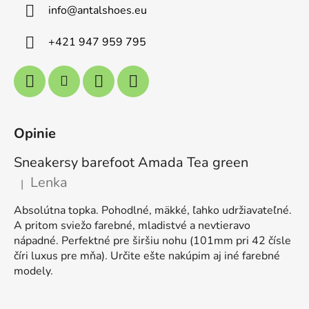
info
@
antalshoes.eu
+421 947 959 795
Opinie
Sneakersy barefoot Amada Tea green
Lenka
|
Ocena produktu to 5 na 5 gwiazdek.
Absolútna topka. Pohodlné, mäkké, ľahko udržiavateľné.
A pritom sviežo farebné, mladistvé a nevtieravo
nápadné. Perfektné pre širšiu nohu (101mm pri 42 čísle
číri luxus pre mňa). Určite ešte nakúpim aj iné farebné
modely.