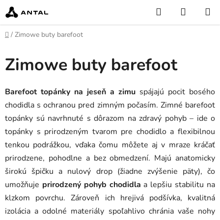
Przejść
Szukaj
KOSZY
do
treści
Home
/
Zimowe buty barefoot
Zimowe buty barefoot
Barefoot topánky na jeseň a zimu
spájajú pocit bosého
chodidla s ochranou pred zimným počasím. Zimné barefoot
topánky sú navrhnuté s dôrazom na zdravý pohyb – ide o
topánky s prirodzeným tvarom pre chodidlo a flexibilnou
tenkou podrážkou, vďaka čomu môžete aj v mraze kráčať
prirodzene, pohodlne a bez obmedzení. Majú anatomicky
širokú špičku a nulový drop (žiadne zvýšenie päty), čo
umožňuje
prirodzený pohyb chodidla
a lepšiu stabilitu na
klzkom povrchu. Zároveň ich hrejivá podšívka, kvalitná
izolácia a odolné materiály spoľahlivo chránia vaše nohy