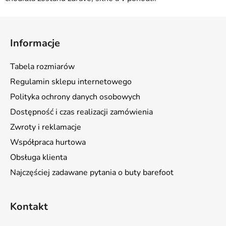
S
t
Informacje
o
p
Tabela rozmiarów
k
Regulamin sklepu internetowego
a
Polityka ochrony danych osobowych
Dostępność i czas realizacji zamówienia
Zwroty i reklamacje
Współpraca hurtowa
Obsługa klienta
Najczęściej zadawane pytania o buty barefoot
Kontakt