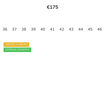
€175
36
37
38
39
40
41
42
43
44
45
46
DARČEK K NÁKUPU
DOPRAVA ZADARMO