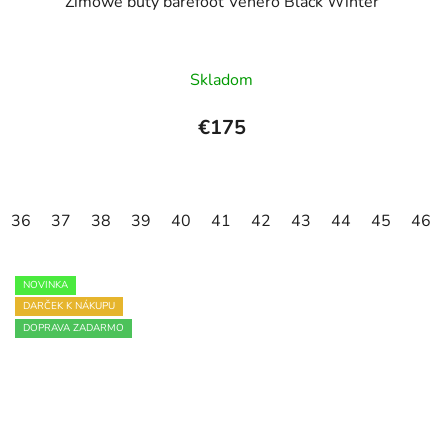
Zimowe buty barefoot Venero Black Winter
Skladom
€175
36
37
38
39
40
41
42
43
44
45
46
NOVINKA
DARČEK K NÁKUPU
DOPRAVA ZADARMO