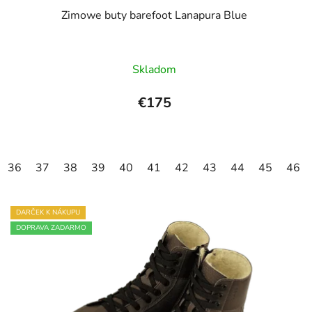
w
t
Zimowe buty barefoot Lanapura Blue
ó
w
Skladom
€175
36
37
38
39
40
41
42
43
44
45
46
DARČEK K NÁKUPU
DOPRAVA ZADARMO