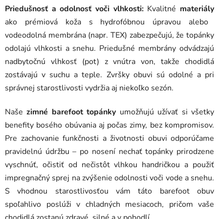
Priedušnosť a odolnosť voči vlhkosti:
Kvalitné
materiály
ako prémiová koža s hydrofóbnou úpravou alebo
vodeodolná membrána (napr. TEX) zabezpečujú, že topánky
odolajú vlhkosti a snehu. Priedušné membrány odvádzajú
nadbytočnú vlhkosť (pot) z vnútra von, takže chodidlá
zostávajú v suchu a teple. Zvršky obuvi sú odolné a pri
správnej starostlivosti vydržia aj niekoľko sezón.
Naše
zimné barefoot topánky
umožňujú užívať si všetky
benefity bosého obúvania aj počas zimy, bez kompromisov.
Pre zachovanie funkčnosti a životnosti obuvi odporúčame
pravidelnú údržbu – po nosení nechať topánky prirodzene
vyschnúť, očistiť od nečistôt vlhkou handričkou a použiť
impregnačný sprej na zvýšenie odolnosti voči vode a snehu.
S vhodnou starostlivosťou vám táto barefoot obuv
spoľahlivo poslúži v chladných mesiacoch, pričom vaše
chodidlá zostanú zdravé, silné a v pohodlí.