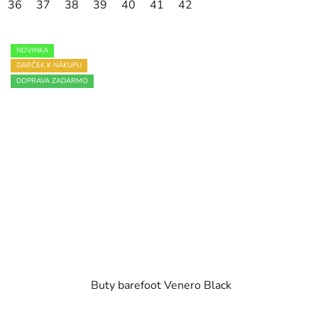
36
37
38
39
40
41
42
NOVINKA
DARČEK K NÁKUPU
DOPRAVA ZADARMO
Buty barefoot Venero Black