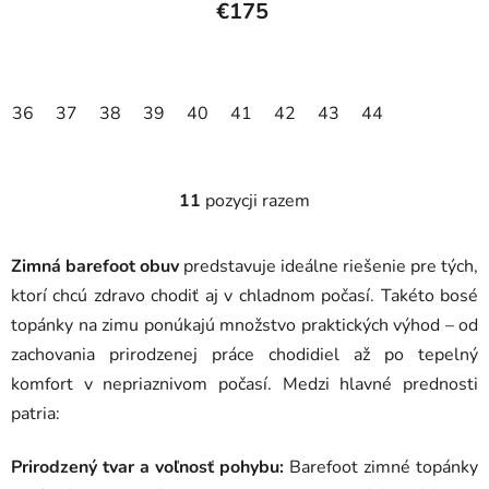
€175
36
37
38
39
40
41
42
43
44
11
pozycji razem
K
o
n
Zimná barefoot obuv
predstavuje ideálne riešenie pre tých,
t
ktorí chcú zdravo chodiť aj v chladnom počasí. Takéto bosé
r
topánky na zimu ponúkajú množstvo praktických výhod – od
o
l
zachovania prirodzenej práce chodidiel až po tepelný
k
komfort v nepriaznivom počasí. Medzi hlavné prednosti
i
patria:
l
i
Prirodzený tvar a voľnosť pohybu:
Barefoot zimné topánky
s