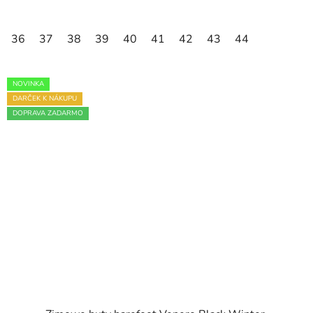
36
37
38
39
40
41
42
43
44
NOVINKA
DARČEK K NÁKUPU
DOPRAVA ZADARMO