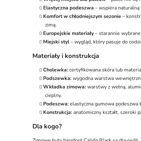
Elastyczna podeszwa
– wspiera naturalną 
Komfort w chłodniejszym sezonie
– konstr
zimą.
Europejskie materiały
– starannie wybrane
Miejski styl
– wygląd, który pasuje do codz
Materiały i konstrukcja
Cholewka:
certyfikowana skóra lub materi
Podszewka:
wygodna warstwa wewnętrzna 
Wkładka zimowa:
warstwy z wełną, alumin
cieplny.
Podeszwa:
elastyczna gumowa podeszwa ba
Konstrukcja:
anatomiczny kształt, szeroki p
Dla kogo?
Zimowe buty barefoot Calida Black są dla osób