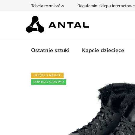
Przejść
Tabela rozmiarów
Regulamin sklepu internetow
do
treści
Ostatnie sztuki
Kapcie dziecięce
DARČEK K NÁKUPU
DOPRAVA ZADARMO