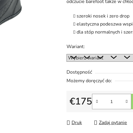
odczucie barefoot także w chłod
5
gwiazdek.
szeroki nosek i zero drop
elastyczna podeszwa wspie
dla stóp normalnych i sze
Wariant:
Dostępność
Możemy doręczyć do:
€175
Cena jednostkowa:
Druk
Zadaj pytanie