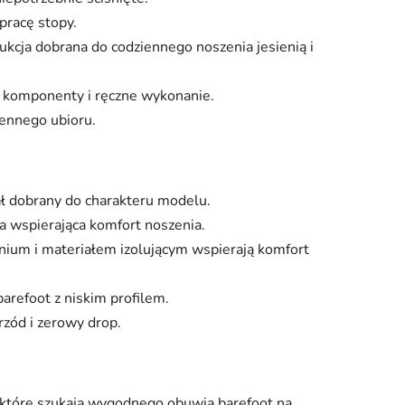
pracę stopy.
ukcja dobrana do codziennego noszenia jesienią i
 komponenty i ręczne wykonanie.
iennego ubioru.
ał dobrany do charakteru modelu.
wspierająca komfort noszenia.
ium i materiałem izolującym wspierają komfort
refoot z niskim profilem.
rzód i zerowy drop.
, które szukają wygodnego obuwia barefoot na