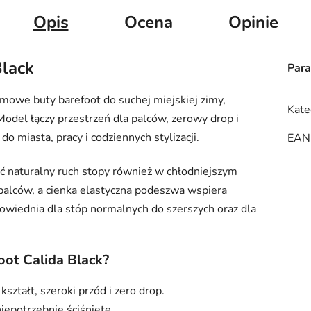
Opis
Ocena
Opinie
Black
Par
imowe buty barefoot do suchej miejskiej zimy,
Kate
 Model łączy przestrzeń dla palców, zerowy drop i
miasta, pracy i codziennych stylizacji.
EAN
ć naturalny ruch stopy również w chłodniejszym
 palców, a cienka elastyczna podeszwa wspiera
powiednia dla stóp normalnych do szerszych oraz dla
ot Calida Black?
ształt, szeroki przód i zero drop.
niepotrzebnie ściśnięte.