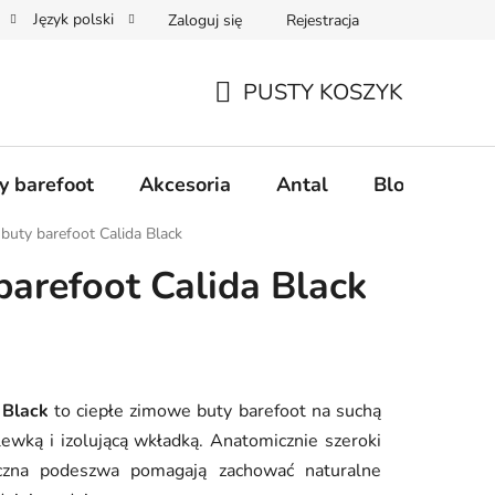
Język polski
Zaloguj się
Rejestracja
realizacji zamówienia
Zwroty i reklamacje
Współpraca hurt
PUSTY KOSZYK
KOSZYK
y barefoot
Akcesoria
Antal
Blog
Naj
uty barefoot Calida Black
arefoot Calida Black
 Black
to ciepłe zimowe buty barefoot na suchą
lewką i izolującą wkładką. Anatomicznie szeroki
yczna podeszwa pomagają zachować naturalne