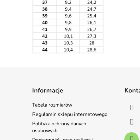
S
t
Informacje
Kont
o
p
Tabela rozmiarów
k
Regulamin sklepu internetowego
a
Polityka ochrony danych
osobowych