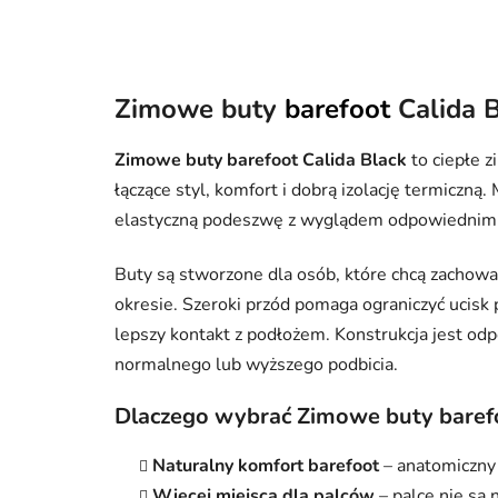
Zimowe buty
barefoot
Calida 
Zimowe buty barefoot Calida Black
to ciepłe z
łączące styl, komfort i dobrą izolację termiczną.
elastyczną podeszwę z wyglądem odpowiednim do 
Buty są stworzone dla osób, które chcą zachowa
okresie. Szeroki przód pomaga ograniczyć ucisk
lepszy kontakt z podłożem. Konstrukcja jest od
normalnego lub wyższego podbicia.
Dlaczego wybrać Zimowe buty barefo
Naturalny komfort barefoot
– anatomiczny k
Więcej miejsca dla palców
– palce nie są 