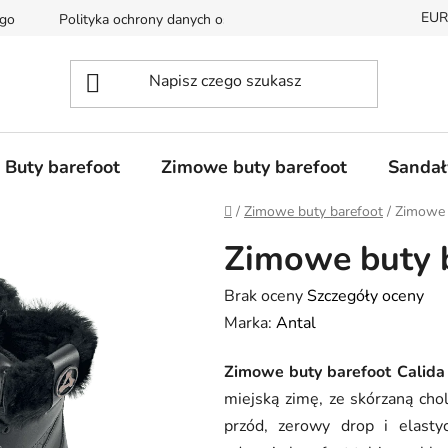
EUR
ego
Polityka ochrony danych osobowych
Dostępność i czas 
Buty barefoot
Zimowe buty barefoot
Sandał
Home
/
Zimowe buty barefoot
/
Zimowe b
Zimowe buty b
Średnia
Brak oceny
Szczegóły oceny
ocena
Marka:
Antal
produktu
Zimowe buty barefoot Calida
wynosi
miejską zimę, ze skórzaną cho
0,0
przód, zerowy drop i elast
na