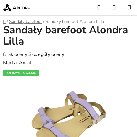
Przejść
Szukaj
KOSZY
do
treści
Home
/
Sandały barefoot
/
Sandały barefoot Alondra Lilla
Sandały barefoot Alondra
Lilla
Średnia
Brak oceny
Szczegóły oceny
ocena
Marka:
Antal
produktu
DOPRAVA ZADARMO
wynosi
0,0
na
5
gwiazdek.