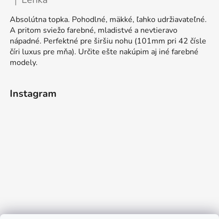
|
Ocena produktu to 5 na 5 gwiazdek.
Absolútna topka. Pohodlné, mäkké, ľahko udržiavateľné.
A pritom sviežo farebné, mladistvé a nevtieravo
nápadné. Perfektné pre širšiu nohu (101mm pri 42 čísle
číri luxus pre mňa). Určite ešte nakúpim aj iné farebné
modely.
Instagram