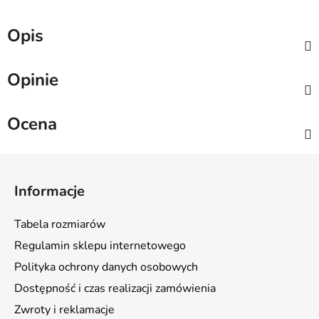
Opis
Opinie
Ocena
S
t
Informacje
o
p
Tabela rozmiarów
k
Regulamin sklepu internetowego
a
Polityka ochrony danych osobowych
Dostępność i czas realizacji zamówienia
Zwroty i reklamacje