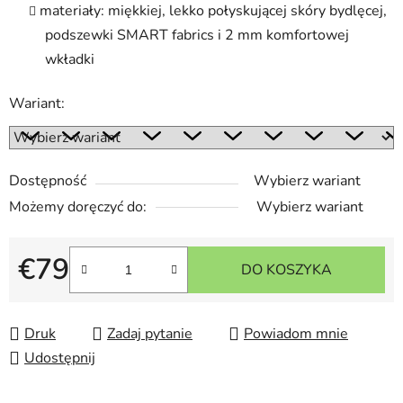
materiały: miękkiej, lekko połyskującej skóry bydlęcej,
podszewki SMART fabrics i 2 mm komfortowej
wkładki
Wariant:
Dostępność
Wybierz wariant
Możemy doręczyć do:
Wybierz wariant
€79
DO KOSZYKA
Cena jednostkowa:
Druk
Zadaj pytanie
Powiadom mnie
Udostępnij