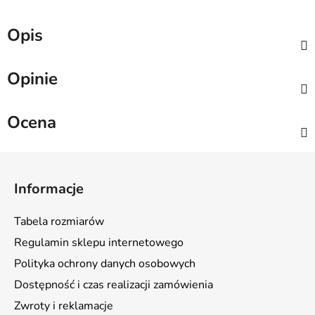
Opis
Opinie
Ocena
S
t
Informacje
o
p
Tabela rozmiarów
k
Regulamin sklepu internetowego
a
Polityka ochrony danych osobowych
Dostępność i czas realizacji zamówienia
Zwroty i reklamacje