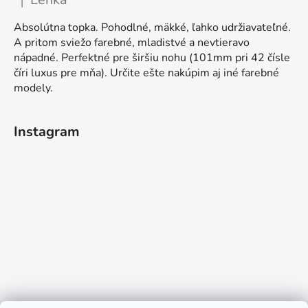
|
Ocena produktu to 5 na 5 gwiazdek.
Absolútna topka. Pohodlné, mäkké, ľahko udržiavateľné.
A pritom sviežo farebné, mladistvé a nevtieravo
nápadné. Perfektné pre širšiu nohu (101mm pri 42 čísle
číri luxus pre mňa). Určite ešte nakúpim aj iné farebné
modely.
Instagram