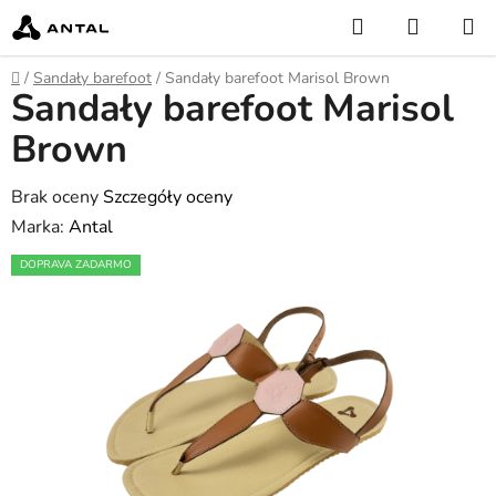
Przejść
Szukaj
KOSZY
do
treści
Home
/
Sandały barefoot
/
Sandały barefoot Marisol Brown
Sandały barefoot Marisol
Brown
Średnia
Brak oceny
Szczegóły oceny
ocena
Marka:
Antal
produktu
DOPRAVA ZADARMO
wynosi
0,0
na
5
gwiazdek.