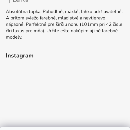
|
Ocena produktu to 5 na 5 gwiazdek.
Absolútna topka. Pohodlné, mäkké, ľahko udržiavateľné.
A pritom sviežo farebné, mladistvé a nevtieravo
nápadné. Perfektné pre širšiu nohu (101mm pri 42 čísle
číri luxus pre mňa). Určite ešte nakúpim aj iné farebné
modely.
Instagram