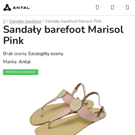
Przejść
Szukaj
KOSZY
do
treści
Home
/
Sandały barefoot
/
Sandały barefoot Marisol Pink
Sandały barefoot Marisol
Pink
Średnia
Brak oceny
Szczegóły oceny
ocena
Marka:
Antal
produktu
DOPRAVA ZADARMO
wynosi
0,0
na
5
gwiazdek.