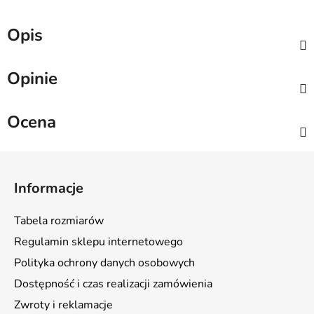
Opis
Opinie
Ocena
S
t
Informacje
o
p
Tabela rozmiarów
k
Regulamin sklepu internetowego
a
Polityka ochrony danych osobowych
Dostępność i czas realizacji zamówienia
Zwroty i reklamacje