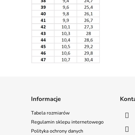
S
t
Informacje
Kont
o
p
Tabela rozmiarów
k
Regulamin sklepu internetowego
a
Polityka ochrony danych