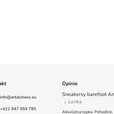
akt
Opinie
info
@
antalshoes.eu
Lenka
|
Ocena produktu to 5 na 5 gw
+421 947 959 795
Absolútna topka. Pohodlné,