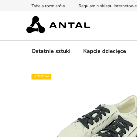
Przejść
Tabela rozmiarów
Regulamin sklepu internetow
do
treści
Ostatnie sztuki
Kapcie dziecięce
VÝPREDAJ