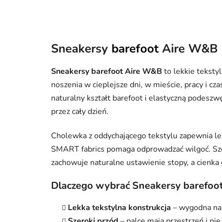
Sneakersy
barefoot
Aire W&B
Sneakersy barefoot Aire W&B
to lekkie teksty
noszenia w cieplejsze dni, w mieście, pracy i c
naturalny kształt barefoot i elastyczną podesz
przez cały dzień.
Cholewka z oddychającego tekstylu zapewnia le
SMART fabrics pomaga odprowadzać wilgoć. Szer
zachowuje naturalne ustawienie stopy, a cienk
Dlaczego wybrać Sneakersy barefoo
Lekka tekstylna konstrukcja
– wygodna na c
Szeroki przód
– palce mają przestrzeń i nie