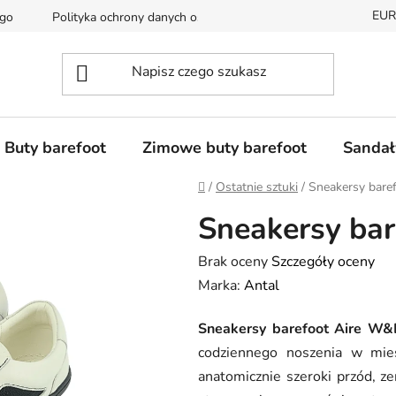
EUR
ego
Polityka ochrony danych osobowych
Dostępność i czas 
Buty barefoot
Zimowe buty barefoot
Sandał
Home
/
Ostatnie sztuki
/
Sneakersy bare
Sneakersy ba
Średnia
Brak oceny
Szczegóły oceny
ocena
Marka:
Antal
produktu
Sneakersy barefoot Aire W&
wynosi
codziennego noszenia w mie
0,0
anatomicznie szeroki przód, z
na