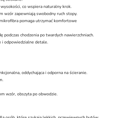
j wysokości, co wspiera naturalny krok.
 wzór zapewniają swobodny ruch stopy.
 mikrofibra pomaga utrzymać komfortowe
ę podczas chodzenia po twardych nawierzchniach.
 i odpowiedzialne detale.
kcjonalna, oddychająca i odporna na ścieranie.
m.
 wzór, obszyta po obwodzie.
a osób, które szukają lekkich, przewiewnych butów