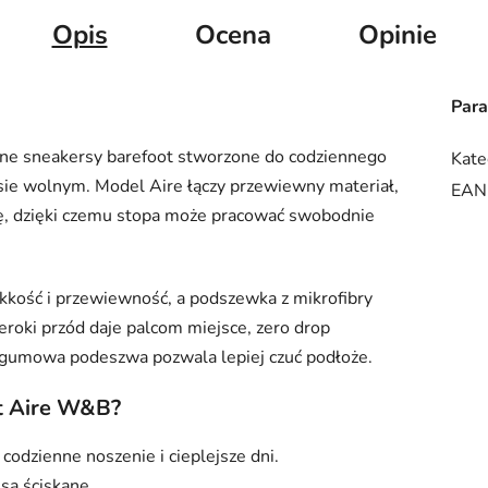
Opis
Ocena
Opinie
Par
lne sneakersy barefoot stworzone do codziennego
Kate
zasie wolnym. Model Aire łączy przewiewny materiał,
EAN
wę, dzięki czemu stopa może pracować swobodnie
kkość i przewiewność, a podszewka z mikrofibry
oki przód daje palcom miejsce, zero drop
a gumowa podeszwa pozwala lepiej czuć podłoże.
t Aire W&B?
odzienne noszenie i cieplejsze dni.
 są ściskane.