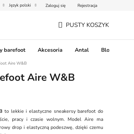
Język polski
Zaloguj się
Rejestracja
realizacji zamówienia
Zwroty i reklamacje
Współpraca hurt
PUSTY KOSZYK
KOSZYK
y barefoot
Akcesoria
Antal
Blog
Naj
foot Aire W&B
refoot Aire W&B
B
to lekkie i elastyczne sneakersy barefoot do
ście, pracy i czasie wolnym. Model Aire ma
erowy drop i elastyczną podeszwę, dzięki czemu