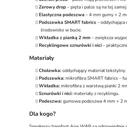
Zerowy drop
– pięta i palce są na tej same
Elastyczna podeszwa
– 4 mm gumy + 2 mm
Podszewka SMART fabrics
– oddychająca
środowisko w bucie.
Wkładka z pianką 2 mm
– zwiększa wygod
Recyklingowe sznurówki i nici
– praktyczne
Materiały
Cholewka:
oddychający materiał tekstylny.
Podszewka:
mikrofibra SMART fabrics – fun
Wkładka:
mikrofibra z warstwą pianki 2 m
Sznurówki i nici:
materiały z recyklingu.
Podeszwa:
gumowa podeszwa 4 mm + 2 mm
Dla kogo?
Sneakersy barefoot Aire W&B są odpowiednie dl