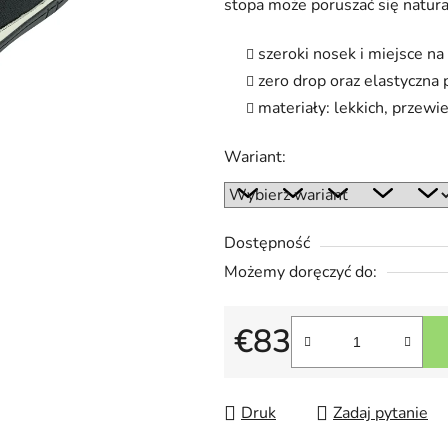
stopa może poruszać się natura
5
gwiazdek.
szeroki nosek i miejsce na
zero drop oraz elastyczn
materiały: lekkich, przew
Wariant:
Dostępność
Możemy doręczyć do:
€83
Cena jednostkowa:
Druk
Zadaj pytanie