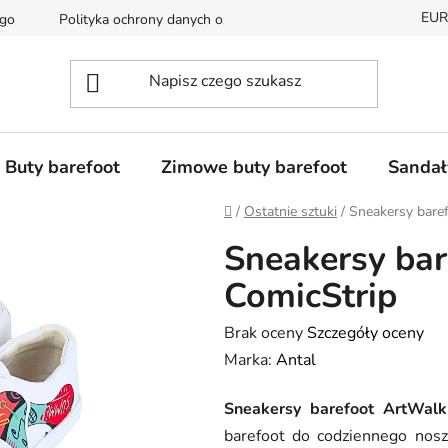
EUR
ego
Polityka ochrony danych osobowych
Dostępność i czas 
Buty barefoot
Zimowe buty barefoot
Sandał
Home
/
Ostatnie sztuki
/
Sneakersy bare
Sneakersy ba
ComicStrip
Średnia
Brak oceny
Szczegóły oceny
ocena
Marka:
Antal
produktu
Sneakersy barefoot ArtWalk
wynosi
barefoot do codziennego nosz
0,0