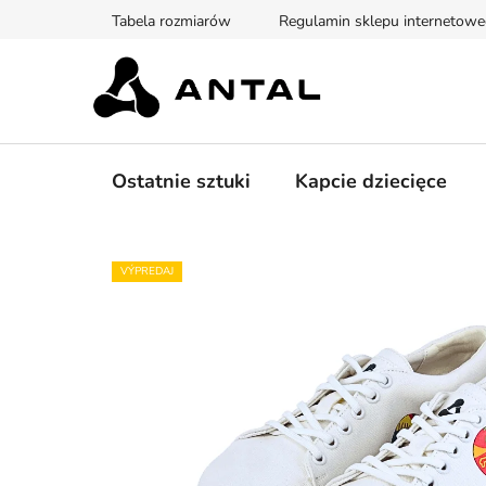
Przejść
Tabela rozmiarów
Regulamin sklepu internetow
do
treści
Ostatnie sztuki
Kapcie dziecięce
VÝPREDAJ