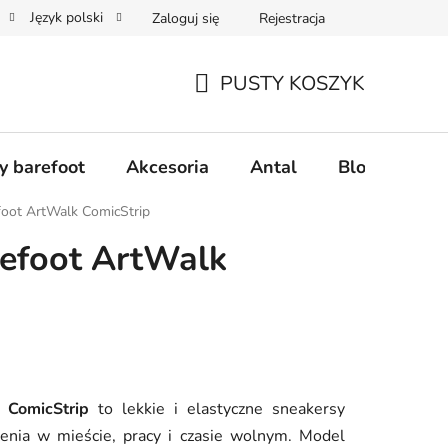
Język polski
Zaloguj się
Rejestracja
realizacji zamówienia
Zwroty i reklamacje
Współpraca hurt
PUSTY KOSZYK
KOSZYK
y barefoot
Akcesoria
Antal
Blog
Naj
foot ArtWalk ComicStrip
refoot ArtWalk
 ComicStrip
to lekkie i elastyczne sneakersy
enia w mieście, pracy i czasie wolnym. Model