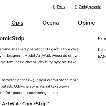
Druk
Zadaj pytanie
Opis
Ocena
Opinie
omicStrip
Par
stylne sneakersy barefoot dla osób, które chcą
Kate
istym designem. Model ArtWalk wnosi do obuwia
EAN
się tam, gdzie chcesz, aby buty były nie tylko
i elastyczną podeszwę, dzięki czemu stopa może
butach. Oddychający materiał tekstylny i
omfort podczas codziennego noszenia.
t ArtWalk ComicStrip?