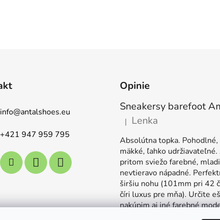
akt
Opinie
info
@
antalshoes.eu
Lenka
|
Ocena produktu to 5 na 5 gw
+421 947 959 795
Absolútna topka. Pohodlné,
mäkké, ľahko udržiavateľné.
pritom sviežo farebné, mladi
nevtieravo nápadné. Perfekt
širšiu nohu (101mm pri 42 č
číri luxus pre mňa). Určite e
nakúpim aj iné farebné mode