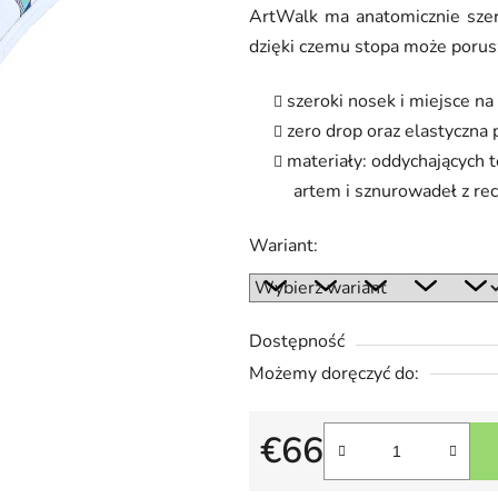
ArtWalk ma anatomicznie szer
na
dzięki czemu stopa może porusz
5
gwiazdek.
szeroki nosek i miejsce na
zero drop oraz elastyczn
materiały: oddychających 
artem i sznurowadeł z re
Wariant:
Dostępność
Możemy doręczyć do:
€66
Cena jednostkowa: