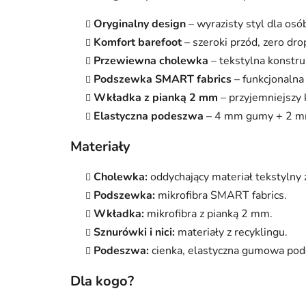
Oryginalny design
– wyrazisty styl dla osó
Komfort barefoot
– szeroki przód, zero drop
Przewiewna cholewka
– tekstylna konstru
Podszewka SMART fabrics
– funkcjonalna
Wkładka z pianką 2 mm
– przyjemniejszy 
Elastyczna podeszwa
– 4 mm gumy + 2 mm
Materiały
Cholewka:
oddychający materiał tekstylny
Podszewka:
mikrofibra SMART fabrics.
Wkładka:
mikrofibra z pianką 2 mm.
Sznurówki i nici:
materiały z recyklingu.
Podeszwa:
cienka, elastyczna gumowa po
Dla kogo?