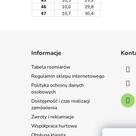
S
t
Informacje
Kont
o
p
Tabela rozmiarów
k
Regulamin sklepu internetowego
a
Polityka ochrony danych
osobowych
Dostępność i czas realizacji
zamówienia
Zwroty i reklamacje
Współpraca hurtowa
Obsługa klienta