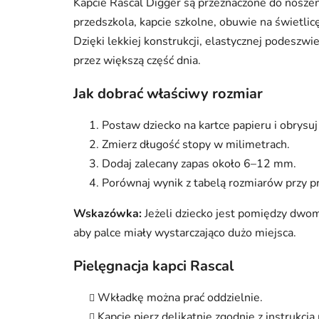
Kapcie Rascal Digger są przeznaczone do noszen
przedszkola, kapcie szkolne, obuwie na świetli
Dzięki lekkiej konstrukcji, elastycznej podeszw
przez większą część dnia.
Jak dobrać właściwy rozmiar
Postaw dziecko na kartce papieru i obrysuj 
Zmierz długość stopy w milimetrach.
Dodaj zalecany zapas około 6–12 mm.
Porównaj wynik z tabelą rozmiarów przy p
Wskazówka:
Jeżeli dziecko jest pomiędzy dwo
aby palce miały wystarczająco dużo miejsca.
Pielęgnacja kapci Rascal
Wkładkę można prać oddzielnie.
Kapcie pierz delikatnie zgodnie z instrukcją 