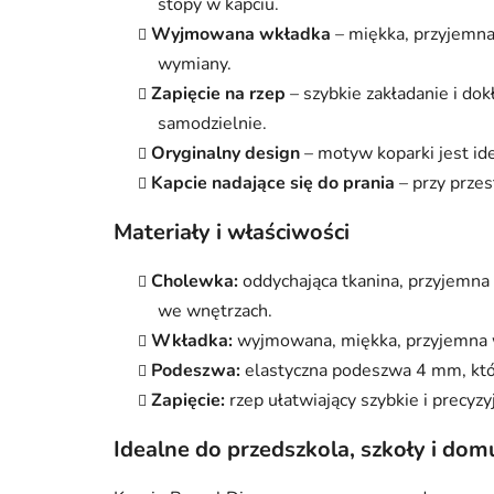
stopy w kapciu.
Wyjmowana wkładka
– miękka, przyjemna 
wymiany.
Zapięcie na rzep
– szybkie zakładanie i d
samodzielnie.
Oryginalny design
– motyw koparki jest ide
Kapcie nadające się do prania
– przy przes
Materiały i właściwości
Cholewka:
oddychająca tkanina, przyjemna
we wnętrzach.
Wkładka:
wyjmowana, miękka, przyjemna w 
Podeszwa:
elastyczna podeszwa 4 mm, któr
Zapięcie:
rzep ułatwiający szybkie i precyz
Idealne do przedszkola, szkoły i dom