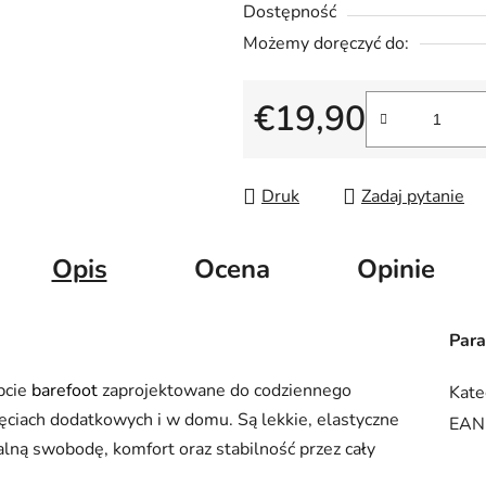
Dostępność
Możemy doręczyć do:
€19,90
Cena jednostkowa:
Druk
Zadaj pytanie
Opis
Ocena
Opinie
Par
pcie
barefoot
zaprojektowane do codziennego
Kate
ajęciach dodatkowych i w domu. Są lekkie, elastyczne
EAN
ralną swobodę, komfort oraz stabilność przez cały