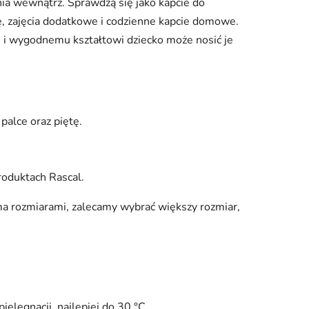
ia wewnątrz. Sprawdzą się jako kapcie do
cę, zajęcia dodatkowe i codzienne kapcie domowe.
ie i wygodnemu kształtowi dziecko może nosić je
palce oraz piętę.
roduktach Rascal.
ma rozmiarami, zalecamy wybrać większy rozmiar,
pielęgnacji, najlepiej do 30 °C.