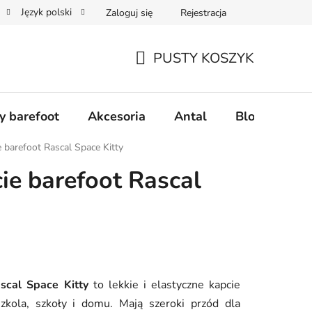
Język polski
Zaloguj się
Rejestracja
realizacji zamówienia
Zwroty i reklamacje
Współpraca hurt
PUSTY KOSZYK
KOSZYK
y barefoot
Akcesoria
Antal
Blog
Naj
e barefoot Rascal Space Kitty
cie barefoot Rascal
scal Space Kitty
to lekkie i elastyczne kapcie
szkola, szkoły i domu. Mają szeroki przód dla