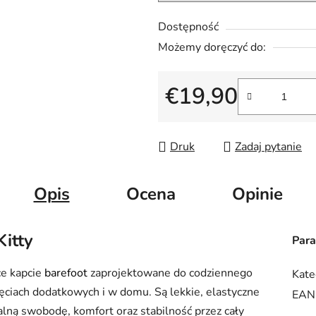
Dostępność
Możemy doręczyć do:
€19,90
Cena jednostkowa:
Druk
Zadaj pytanie
Opis
Ocena
Opinie
Kitty
Par
ce kapcie
barefoot
zaprojektowane do codziennego
Kate
ajęciach dodatkowych i w domu. Są lekkie, elastyczne
EAN
ralną swobodę, komfort oraz stabilność przez cały