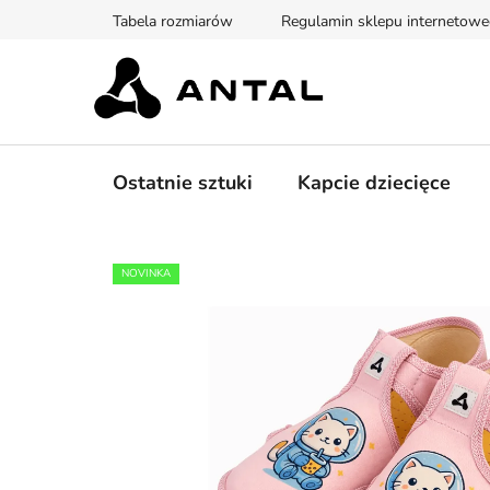
Przejść
Tabela rozmiarów
Regulamin sklepu internetow
do
treści
Ostatnie sztuki
Kapcie dziecięce
NOVINKA