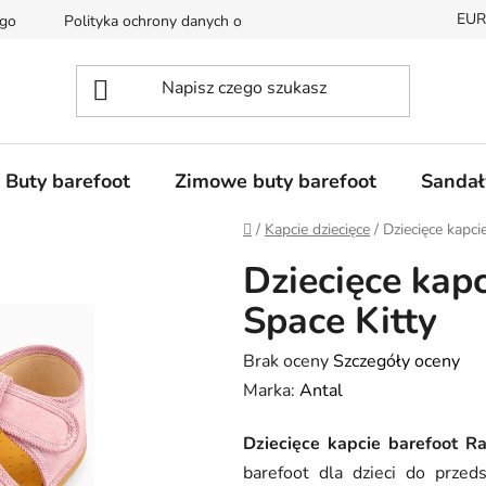
EUR
ego
Polityka ochrony danych osobowych
Dostępność i czas 
Buty barefoot
Zimowe buty barefoot
Sandał
Home
/
Kapcie dziecięce
/
Dziecięce kapci
Dziecięce kap
Space Kitty
Średnia
Brak oceny
Szczegóły oceny
ocena
Marka:
Antal
produktu
Dziecięce kapcie barefoot Ra
wynosi
barefoot dla dzieci do przed
0,0