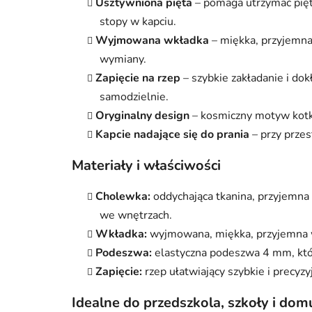
Usztywniona pięta
– pomaga utrzymać piętę
stopy w kapciu.
Wyjmowana wkładka
– miękka, przyjemna 
wymiany.
Zapięcie na rzep
– szybkie zakładanie i d
samodzielnie.
Oryginalny design
– kosmiczny motyw kotk
Kapcie nadające się do prania
– przy przes
Materiały i właściwości
Cholewka:
oddychająca tkanina, przyjemna
we wnętrzach.
Wkładka:
wyjmowana, miękka, przyjemna w 
Podeszwa:
elastyczna podeszwa 4 mm, któr
Zapięcie:
rzep ułatwiający szybkie i precyz
Idealne do przedszkola, szkoły i dom