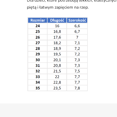
Dla dzieci, które potrzebują lekkich, elastyczn
piętą i łatwym zapięciem na rzep.
S