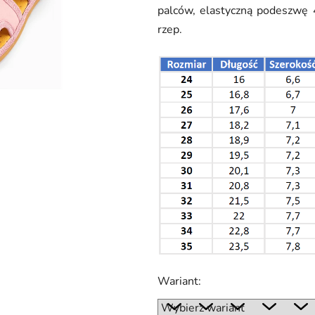
palców, elastyczną podeszwę
na
rzep.
5
gwiazdek.
Wariant: