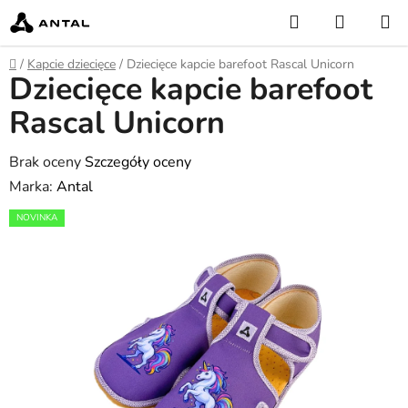
Przejść
Szukaj
KOSZY
do
treści
Home
/
Kapcie dziecięce
/
Dziecięce kapcie barefoot Rascal Unicorn
Dziecięce kapcie barefoot
Rascal Unicorn
Średnia
Brak oceny
Szczegóły oceny
ocena
Marka:
Antal
produktu
NOVINKA
wynosi
0,0
na
5
gwiazdek.