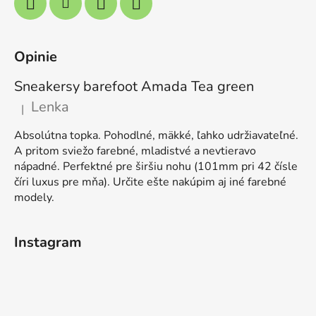
Opinie
Sneakersy barefoot Amada Tea green
Lenka
|
Ocena produktu to 5 na 5 gwiazdek.
Absolútna topka. Pohodlné, mäkké, ľahko udržiavateľné.
A pritom sviežo farebné, mladistvé a nevtieravo
nápadné. Perfektné pre širšiu nohu (101mm pri 42 čísle
číri luxus pre mňa). Určite ešte nakúpim aj iné farebné
modely.
Instagram