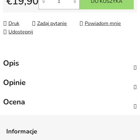
€19,90
DO KOSZYKA
Cena jednostkowa:
Druk
Zadaj pytanie
Powiadom mnie
Udostępnij
Opis
Opinie
Ocena
S
t
Informacje
o