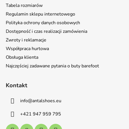
p
Tabela rozmiarów
k
Regulamin sklepu internetowego
a
Polityka ochrony danych osobowych
Dostępność i czas realizacji zamówienia
Zwroty i reklamacje
Współpraca hurtowa
Obsługa klienta
Najczęściej zadawane pytania o buty barefoot
Kontakt
info
@
antalshoes.eu
+421 947 959 795