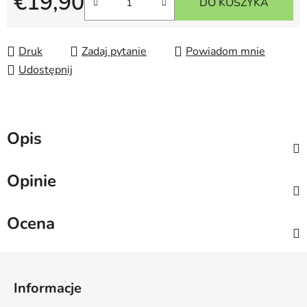
€19,90
DO KOSZYKA
Cena jednostkowa:
Druk
Zadaj pytanie
Powiadom mnie
Udostępnij
Opis
Opinie
Ocena
S
t
Informacje
o