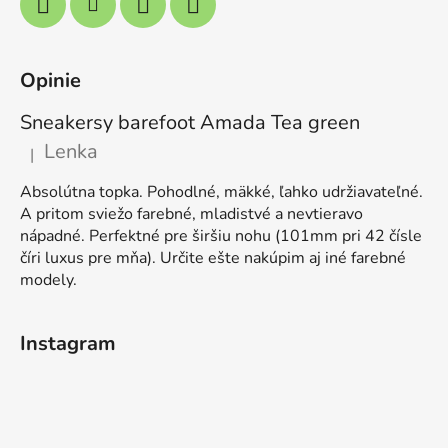
Opinie
Sneakersy barefoot Amada Tea green
Lenka
|
Ocena produktu to 5 na 5 gwiazdek.
Absolútna topka. Pohodlné, mäkké, ľahko udržiavateľné.
A pritom sviežo farebné, mladistvé a nevtieravo
nápadné. Perfektné pre širšiu nohu (101mm pri 42 čísle
číri luxus pre mňa). Určite ešte nakúpim aj iné farebné
modely.
Instagram