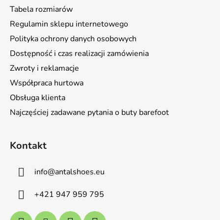
p
Tabela rozmiarów
k
Regulamin sklepu internetowego
a
Polityka ochrony danych osobowych
Dostępność i czas realizacji zamówienia
Zwroty i reklamacje
Współpraca hurtowa
Obsługa klienta
Najczęściej zadawane pytania o buty barefoot
Kontakt
info
@
antalshoes.eu
+421 947 959 795