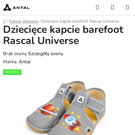
Przejść
Szukaj
KOSZY
do
treści
Home
/
Kapcie dziecięce
/
Dziecięce kapcie barefoot Rascal Universe
Dziecięce kapcie barefoot
Rascal Universe
Średnia
Brak oceny
Szczegóły oceny
ocena
Marka:
Antal
produktu
NOVINKA
wynosi
0,0
na
5
gwiazdek.