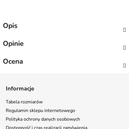
Opis
Opinie
Ocena
S
t
Informacje
o
p
Tabela rozmiarów
k
Regulamin sklepu internetowego
a
Polityka ochrony danych osobowych
Dostępność i czas realizacji zamówienia