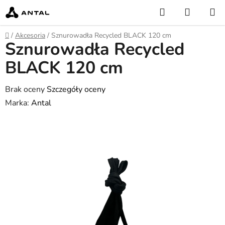
Przejść
Szukaj
KOSZY
do
treści
Home
/
Akcesoria
/
Sznurowadła Recycled BLACK 120 cm
Sznurowadła Recycled
BLACK 120 cm
Średnia
Brak oceny
Szczegóły oceny
ocena
Marka:
Antal
produktu
wynosi
0,0
na
5
gwiazdek.