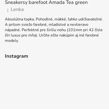
Sneakersy barefoot Amada Tea green
Lenka
|
Ocena produktu to 5 na 5 gwiazdek.
Absolútna topka. Pohodlné, mäkké, ľahko udržiavateľné.
A pritom sviežo farebné, mladistvé a nevtieravo
nápadné. Perfektné pre širšiu nohu (101mm pri 42 čísle
číri luxus pre mňa). Určite ešte nakúpim aj iné farebné
modely.
Instagram