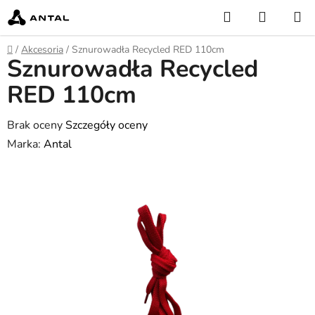
Przejść
Szukaj
KOSZY
do
treści
Home
/
Akcesoria
/
Sznurowadła Recycled RED 110cm
Sznurowadła Recycled
RED 110cm
Średnia
Brak oceny
Szczegóły oceny
ocena
Marka:
Antal
produktu
wynosi
0,0
na
5
gwiazdek.