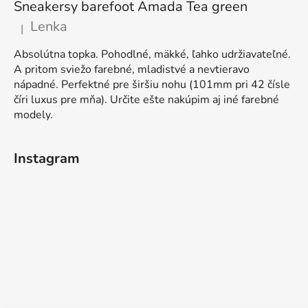
Sneakersy barefoot Amada Tea green
Lenka
|
Ocena produktu to 5 na 5 gwiazdek.
Absolútna topka. Pohodlné, mäkké, ľahko udržiavateľné.
A pritom sviežo farebné, mladistvé a nevtieravo
nápadné. Perfektné pre širšiu nohu (101mm pri 42 čísle
číri luxus pre mňa). Určite ešte nakúpim aj iné farebné
modely.
Instagram