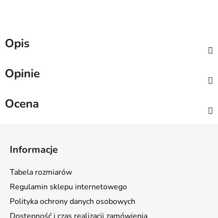
Opis
Opinie
Ocena
S
t
Informacje
o
p
Tabela rozmiarów
k
Regulamin sklepu internetowego
a
Polityka ochrony danych osobowych
Dostępność i czas realizacji zamówienia