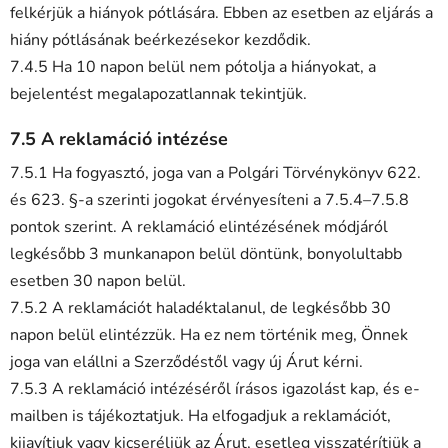
felkérjük a hiányok pótlására. Ebben az esetben az eljárás a
hiány pótlásának beérkezésekor kezdődik.
7.4.5 Ha 10 napon belül nem pótolja a hiányokat, a
bejelentést megalapozatlannak tekintjük.
7.5 A reklamáció intézése
7.5.1 Ha fogyasztó, joga van a Polgári Törvénykönyv 622.
és 623. §-a szerinti jogokat érvényesíteni a 7.5.4–7.5.8
pontok szerint. A reklamáció elintézésének módjáról
legkésőbb 3 munkanapon belül döntünk, bonyolultabb
esetben 30 napon belül.
7.5.2 A reklamációt haladéktalanul, de legkésőbb 30
napon belül elintézzük. Ha ez nem történik meg, Önnek
joga van elállni a Szerződéstől vagy új Árut kérni.
7.5.3 A reklamáció intézéséről írásos igazolást kap, és e-
mailben is tájékoztatjuk. Ha elfogadjuk a reklamációt,
kijavítjuk vagy kicseréljük az Árut, esetleg visszatérítjük a