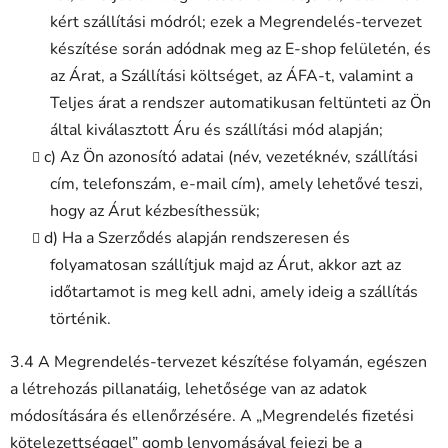
kért szállítási módról; ezek a Megrendelés-tervezet
készítése során adódnak meg az E-shop felületén, és
az Árat, a Szállítási költséget, az ÁFA-t, valamint a
Teljes árat a rendszer automatikusan feltünteti az Ön
által kiválasztott Áru és szállítási mód alapján;
c) Az Ön azonosító adatai (név, vezetéknév, szállítási
cím, telefonszám, e-mail cím), amely lehetővé teszi,
hogy az Árut kézbesíthessük;
d) Ha a Szerződés alapján rendszeresen és
folyamatosan szállítjuk majd az Árut, akkor azt az
időtartamot is meg kell adni, amely ideig a szállítás
történik.
3.4 A Megrendelés-tervezet készítése folyamán, egészen
a létrehozás pillanatáig, lehetősége van az adatok
módosítására és ellenőrzésére. A „Megrendelés fizetési
kötelezettséggel” gomb lenyomásával fejezi be a