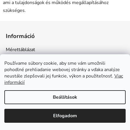
ami a tulajdonságok és működés megállapításához
szükséges.
L
á
Információ
b
l
Mérettáblázat
é
Általános Szerződési Feltételek
c
Používame súbory cookie, aby sme vám umožnili
Adatvédelmi feltételek
pohodlné prehliadanie webovej stránky a vďaka analýze
Az áru elérhetősége és kiszállítása
neustále zlepšovali jej funkcie, výkon a použiteľnosť.
Viac
informácií
Áru visszaküldése és reklamációk
Nagykereskedelmi együttműködés
Beállítások
Kapcsolatok
Szabadság miatt rendeléseiket a 2026.
Gyakran Ismételt Kérdések
augusztus 24-én kezdődő héten dolgozzuk
Elfogadom
fel. Köszönjük megértésüket.