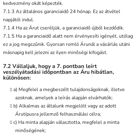
kedvezmény okát képezték.
7.1.3 Az általános garanciaidő 24 hónap. Ez az átvétel
napjától indul.
7.1.4 Ha az Árut cseréljük, a garanciaidő újból kezdődik.
7.1.5 Ha a garanciaidő alatt nem érvényesíti igényét, utólag
ez a jog megszűnik. Gyorsan romló Árunál a vásárlás utáni
másnapig kell jelezni az ilyen minőségi kifogást.
7.2 Vállaljuk, hogy a 7. pontban leírt
veszélyátadási időpontban az Áru hibátlan,
különösen:
a) Megfelel a megbeszélt tulajdonságoknak, illetve
azoknak, amelyek a leírás alapján elvárhatók;
b) Alkalmas az általunk megjelölt vagy az adott
Árutípusra jellemző felhasználási célra;
c) Ha minta alapján választotta, megfelel a minta
minőségének;