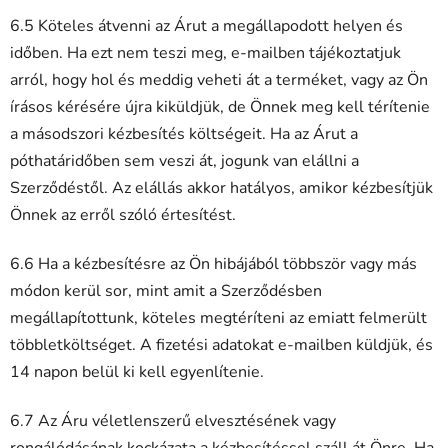
6.5 Köteles átvenni az Árut a megállapodott helyen és
időben. Ha ezt nem teszi meg, e-mailben tájékoztatjuk
arról, hogy hol és meddig veheti át a terméket, vagy az Ön
írásos kérésére újra kiküldjük, de Önnek meg kell térítenie
a másodszori kézbesítés költségeit. Ha az Árut a
póthatáridőben sem veszi át, jogunk van elállni a
Szerződéstől. Az elállás akkor hatályos, amikor kézbesítjük
Önnek az erről szóló értesítést.
6.6 Ha a kézbesítésre az Ön hibájából többször vagy más
módon kerül sor, mint amit a Szerződésben
megállapítottunk, köteles megtéríteni az emiatt felmerült
többletköltséget. A fizetési adatokat e-mailben küldjük, és
14 napon belül ki kell egyenlítenie.
6.7 Az Áru véletlenszerű elvesztésének vagy
rongálódásának kockázata a kézbesítéssel száll át Önre. Ha