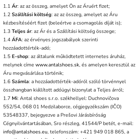
1.1
Ár
: az az összeg, amelyet Ön az Áruért fizet;
1.2
Szállítási költség
: az az összeg, amelyet az Áru
kézbesítéséért fizet (beleértve a csomagolás díját is);
1.3
Teljes ár
: az Ár és a Szállítási költség összege;
1.4
ÁFA
: az érvényes jogszabályok szerinti
hozzáadottérték-adó;
1.5
E-shop
: az általunk működtetett internetes áruház,
melynek címe
www.antalshoes.sk
, és amelyen keresztül az
Áru megvásárlása történik;
1.6
Számla
: a hozzáadottérték-adóról szóló törvénnyel
összhangban kiállított adóügyi bizonylat a Teljes árról;
1.7
Mi
: Antal shoes s.r.o. székhellyel: Duchnovičova
552/54, 068 01 Medzilaborce, cégjegyzékszám (IČO)
53548337, bejegyezve a Prešovi Járásbíróság
Cégnyilvántartásában, Sro részleg, 41544/P betét, e-mail:
info@antalshoes.eu
, telefonszám: +421 949 018 865, a