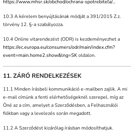
https://www.mhsr.sk/obchod/ochrana-spotrebiteľa/…
10.3 A kérelem benyújtásának módját a 391/2015 Z.z.
törvény 12. §-a szabályozza.
10.4 Online vitarendezést (ODR) is kezdeményezhet a
https://ec.europa.eu/consumers/odr/main/index.cfm?
event=main.home2.show&lng=SK
oldalon.
11. ZÁRÓ RENDELKEZÉSEK
11.1 Minden írásbeli kommunikáció e-mailben zajlik. A mi
e-mail címünk a fenti elérhetőségeknél szerepel, míg az
Öné az a cím, amelyet a Szerződésben, a Felhasználói
fiókban vagy a levelezés során megadott.
11.2 A Szerződést kizárólag írásban módosíthatjuk.