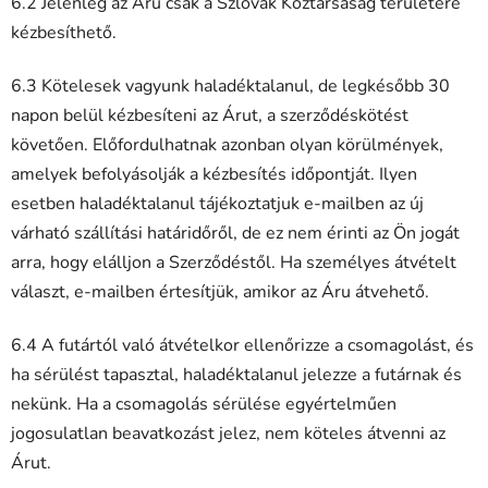
6.2 Jelenleg az Áru csak a Szlovák Köztársaság területére
kézbesíthető.
6.3 Kötelesek vagyunk haladéktalanul, de legkésőbb 30
napon belül kézbesíteni az Árut, a szerződéskötést
követően. Előfordulhatnak azonban olyan körülmények,
amelyek befolyásolják a kézbesítés időpontját. Ilyen
esetben haladéktalanul tájékoztatjuk e-mailben az új
várható szállítási határidőről, de ez nem érinti az Ön jogát
arra, hogy elálljon a Szerződéstől. Ha személyes átvételt
választ, e-mailben értesítjük, amikor az Áru átvehető.
6.4 A futártól való átvételkor ellenőrizze a csomagolást, és
ha sérülést tapasztal, haladéktalanul jelezze a futárnak és
nekünk. Ha a csomagolás sérülése egyértelműen
jogosulatlan beavatkozást jelez, nem köteles átvenni az
Árut.