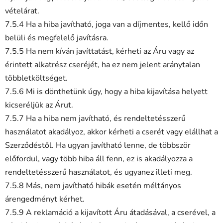
vételárat.
7.5.4 Ha a hiba javítható, joga van a díjmentes, kellő időn
belüli és megfelelő javításra.
7.5.5 Ha nem kíván javíttatást, kérheti az Áru vagy az
érintett alkatrész cseréjét, ha ez nem jelent aránytalan
többletköltséget.
7.5.6 Mi is dönthetünk úgy, hogy a hiba kijavítása helyett
kicseréljük az Árut.
7.5.7 Ha a hiba nem javítható, és rendeltetésszerű
használatot akadályoz, akkor kérheti a cserét vagy elállhat a
Szerződéstől. Ha ugyan javítható lenne, de többször
előfordul, vagy több hiba áll fenn, ez is akadályozza a
rendeltetésszerű használatot, és ugyanez illeti meg.
7.5.8 Más, nem javítható hibák esetén méltányos
árengedményt kérhet.
7.5.9 A reklamáció a kijavított Áru átadásával, a cserével, a