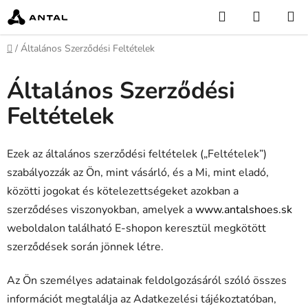
Ugrás
Keresés
KOSÁR
a
fő
Kezdőlap
/
Általános Szerződési Feltételek
tartalomhoz
Általános Szerződési
Feltételek
Ezek az általános szerződési feltételek („Feltételek”)
szabályozzák az Ön, mint vásárló, és a Mi, mint eladó,
közötti jogokat és kötelezettségeket azokban a
szerződéses viszonyokban, amelyek a
www.antalshoes.sk
weboldalon található E-shopon keresztül megkötött
szerződések során jönnek létre.
Az Ön személyes adatainak feldolgozásáról szóló összes
információt megtalálja az Adatkezelési tájékoztatóban,