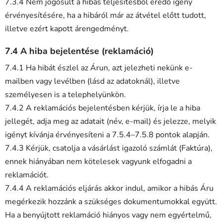
7.3.4 Nem jogosult a hibás teljesítésből eredő igény
érvényesítésére, ha a hibáról már az átvétel előtt tudott,
illetve ezért kapott árengedményt.
7.4 A hiba bejelentése (reklamáció)
7.4.1 Ha hibát észlel az Árun, azt jelezheti nekünk e-
mailben vagy levélben (lásd az adatoknál), illetve
személyesen is a telephelyünkön.
7.4.2 A reklamációs bejelentésben kérjük, írja le a hiba
jellegét, adja meg az adatait (név, e-mail) és jelezze, melyik
igényt kívánja érvényesíteni a 7.5.4–7.5.8 pontok alapján.
7.4.3 Kérjük, csatolja a vásárlást igazoló számlát (Faktúra),
ennek hiányában nem kötelesek vagyunk elfogadni a
reklamációt.
7.4.4 A reklamációs eljárás akkor indul, amikor a hibás Áru
megérkezik hozzánk a szükséges dokumentumokkal együtt.
Ha a benyújtott reklamáció hiányos vagy nem egyértelmű,