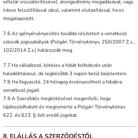
vételár visszatérítésével, árengedmény megadásával, vagy
írásos felszólítással zárul, valamint elutasítással, ha ez
megalapozott.
7.6 Az igényérvényesítés további részleteit a vonatkozó
szlovák jogszabályok (Polgári Törvénykönyv, 250/2007 Z.z.,
102/2014 Z.z.) határozzák meg.
7.7 Ha vállalkozó, köteles a hibát felfedezés után
haladéktalanul, de legkésőbb 3 napon belül bejelenteni.
7.8 Ha fogyasztó, 24 hónapig érvényesítheti a hibákra
vonatkozó jogait.
7.9 A Szerződés megkötésével megerősíti, hogy
tájékozódhatott és megismerte a Polgári Törvénykönyv
622. és 623. §-ból eredő jogokat.
8. ELÁLLÁS A SZERZŐDÉSTŐL