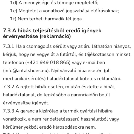
d) A mennyisége és tömege megfelelő;
e) Megfelel a vonatkozó jogszabályi előírásoknak;
f) Nem terheli harmadik fél joga.
7.3 A hibás teljesítésből eredő igények
érvényesítése (reklamáció)
7.3.1 Ha a csomagolás sérült vagy az áru láthatóan hiányos,
kérjük, hogy ne vegye át a futártól, és tájékoztasson minket
telefonon (+421 949 018 865) vagy e-mailben
(
info@antalshoes.eu
). Nyilvánvaló hiba esetén (pl.
mechanikai sérülés) haladéktalanul köteles reklamálni.
7.3.2 A rejtett hibák esetén, miután észlelte a hibát,
haladéktalanul, de legkésőbb a garanciaidőn belül
érvényesítse igényét.
7.3.3 A garancia kizárólag a termék gyártási hibáira
vonatkozik, a nem rendeltetésszerű használatból vagy
körülményekből eredő károsodásokra nem.