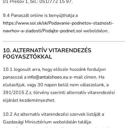
01 Prešov 1, tel.: 051/772 15 97.
9.4 Panaszát online is benyújthatja a
https://www.soi.sk/sk/Podavanie-podnetov-staznosti-
navrhov-a-ziadosti/Podajte-podnet.soi
weboldalon.
10. ALTERNATÍV VITARENDEZÉS
FOGYASZTÓKKAL
10.1 Jogosult arra, hogy először hozzánk forduljon
panasszal a
info@antalshoes.eu
e-mail címen. Ha
elutasítjuk, vagy 30 napon belül nem válaszolunk, a
391/2015 Z.z. törvény szerinti alternatív vitarendezési
eljárást kezdeményezhet.
10.2 Az alternatív vitarendezési szervek listáját a
Gazdasági Minisztérium weboldalán találja: