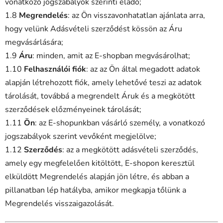
vonatkozó jogszabályok szerinti eladó;
1.8
Megrendelés
: az Ön visszavonhatatlan ajánlata arra,
hogy velünk Adásvételi szerződést kössön az Áru
megvásárlására;
1.9
Áru
: minden, amit az E-shopban megvásárolhat;
1.10
Felhasználói fiók
: az az Ön által megadott adatok
alapján létrehozott fiók, amely lehetővé teszi az adatok
tárolását, továbbá a megrendelt Áruk és a megkötött
szerződések előzményeinek tárolását;
1.11
Ön
: az E-shopunkban vásárló személy, a vonatkozó
jogszabályok szerint vevőként megjelölve;
1.12
Szerződés
: az a megkötött adásvételi szerződés,
amely egy megfelelően kitöltött, E-shopon keresztül
elküldött Megrendelés alapján jön létre, és abban a
pillanatban lép hatályba, amikor megkapja tőlünk a
Megrendelés visszaigazolását.