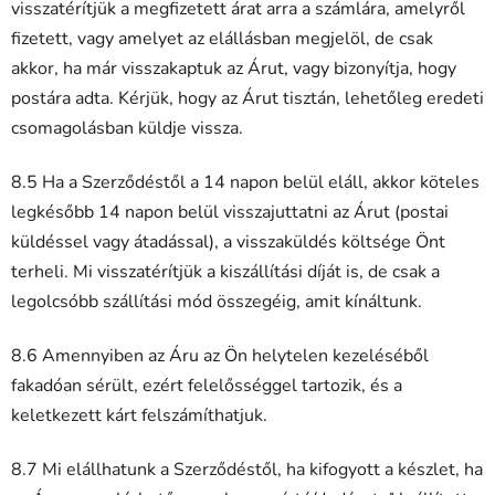
visszatérítjük a megfizetett árat arra a számlára, amelyről
fizetett, vagy amelyet az elállásban megjelöl, de csak
akkor, ha már visszakaptuk az Árut, vagy bizonyítja, hogy
postára adta. Kérjük, hogy az Árut tisztán, lehetőleg eredeti
csomagolásban küldje vissza.
8.5 Ha a Szerződéstől a 14 napon belül eláll, akkor köteles
legkésőbb 14 napon belül visszajuttatni az Árut (postai
küldéssel vagy átadással), a visszaküldés költsége Önt
terheli. Mi visszatérítjük a kiszállítási díját is, de csak a
legolcsóbb szállítási mód összegéig, amit kínáltunk.
8.6 Amennyiben az Áru az Ön helytelen kezeléséből
fakadóan sérült, ezért felelősséggel tartozik, és a
keletkezett kárt felszámíthatjuk.
8.7 Mi elállhatunk a Szerződéstől, ha kifogyott a készlet, ha