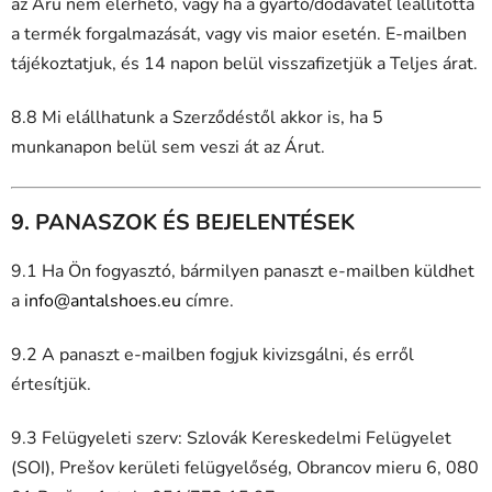
az Áru nem elérhető, vagy ha a gyártó/dodávateľ leállította
a termék forgalmazását, vagy vis maior esetén. E-mailben
tájékoztatjuk, és 14 napon belül visszafizetjük a Teljes árat.
8.8 Mi elállhatunk a Szerződéstől akkor is, ha 5
munkanapon belül sem veszi át az Árut.
9. PANASZOK ÉS BEJELENTÉSEK
9.1 Ha Ön fogyasztó, bármilyen panaszt e-mailben küldhet
a
info@antalshoes.eu
címre.
9.2 A panaszt e-mailben fogjuk kivizsgálni, és erről
értesítjük.
9.3 Felügyeleti szerv: Szlovák Kereskedelmi Felügyelet
(SOI), Prešov kerületi felügyelőség, Obrancov mieru 6, 080