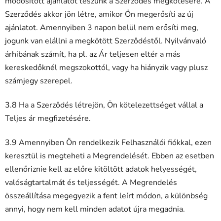
módosított ajánlatot teszünk a Szerződés megkötésére. A
Szerződés akkor jön létre, amikor Ön megerősíti az új
ajánlatot. Amennyiben 3 napon belül nem erősíti meg,
jogunk van elállni a megkötött Szerződéstől. Nyilvánvaló
árhibának számít, ha pl. az Ár teljesen eltér a más
kereskedőknél megszokottól, vagy ha hiányzik vagy plusz
számjegy szerepel.
3.8 Ha a Szerződés létrejön, Ön kötelezettséget vállal a
Teljes ár megfizetésére.
3.9 Amennyiben Ön rendelkezik Felhasználói fiókkal, ezen
keresztül is megteheti a Megrendelését. Ebben az esetben
ellenőriznie kell az előre kitöltött adatok helyességét,
valóságtartalmát és teljességét. A Megrendelés
összeállítása megegyezik a fent leírt módon, a különbség
annyi, hogy nem kell minden adatot újra megadnia.