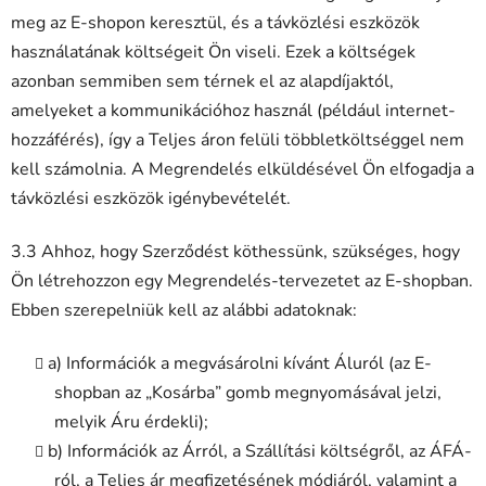
meg az E-shopon keresztül, és a távközlési eszközök
használatának költségeit Ön viseli. Ezek a költségek
azonban semmiben sem térnek el az alapdíjaktól,
amelyeket a kommunikációhoz használ (például internet-
hozzáférés), így a Teljes áron felüli többletköltséggel nem
kell számolnia. A Megrendelés elküldésével Ön elfogadja a
távközlési eszközök igénybevételét.
3.3 Ahhoz, hogy Szerződést köthessünk, szükséges, hogy
Ön létrehozzon egy Megrendelés-tervezetet az E-shopban.
Ebben szerepelniük kell az alábbi adatoknak:
a) Információk a megvásárolni kívánt Áluról (az E-
shopban az „Kosárba” gomb megnyomásával jelzi,
melyik Áru érdekli);
b) Információk az Árról, a Szállítási költségről, az ÁFÁ-
ról, a Teljes ár megfizetésének módjáról, valamint a