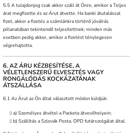
5.5 A tulajdonjog csak akkor száll át Önre, amikor a Teljes
árat megfizette és az Árut átvette. Ha banki átutalással
fizet, akkor a fizetés a számlánkra történő jóváírás
pillanatában tekintendő teljesítettnek; minden más
esetben pedig akkor, amikor a fizetést ténylegesen
végrehajtotta.
6. AZ ÁRU KÉZBESÍTÉSE, A
VÉLETLENSZERŰ ELVESZTÉS VAGY
RONGÁLÓDÁS KOCKÁZATÁNAK
ÁTSZÁLLÁSA
6.1 Az Árut az Ön által választott módon küldjük:
a) Személyes átvétel a Packeta átvevőhelyein;
b) Szállítás a Szlovák Posta, DPD futárszolgálat által.