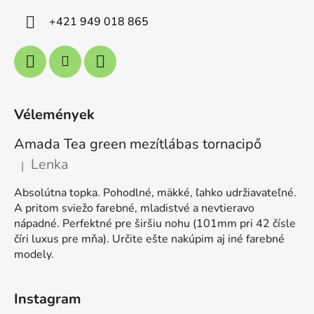
+421 949 018 865
Vélemények
Amada Tea green mezítlábas tornacipő
Lenka
|
A termék értékelése 5-ből 5 csillag.
Absolútna topka. Pohodlné, mäkké, ľahko udržiavateľné.
A pritom sviežo farebné, mladistvé a nevtieravo
nápadné. Perfektné pre širšiu nohu (101mm pri 42 čísle
číri luxus pre mňa). Určite ešte nakúpim aj iné farebné
modely.
Instagram