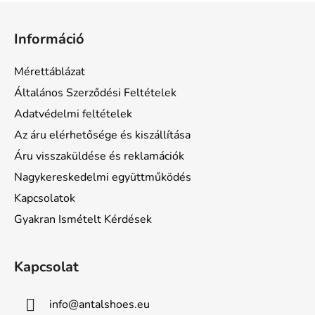
L
á
Információ
b
l
Mérettáblázat
é
Általános Szerződési Feltételek
c
Adatvédelmi feltételek
Az áru elérhetősége és kiszállítása
Áru visszaküldése és reklamációk
Nagykereskedelmi együttműködés
Kapcsolatok
Gyakran Ismételt Kérdések
Kapcsolat
info
@
antalshoes.eu