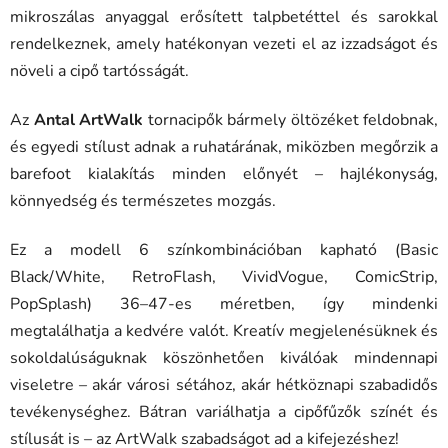
mikroszálas anyaggal erősített talpbetéttel és sarokkal
rendelkeznek, amely hatékonyan vezeti el az izzadságot és
növeli a cipő tartósságát.
Az
Antal ArtWalk
tornacipők bármely öltözéket feldobnak,
és egyedi stílust adnak a ruhatárának, miközben megőrzik a
barefoot kialakítás minden előnyét – hajlékonyság,
könnyedség és természetes mozgás.
Ez a modell 6 színkombinációban kapható (Basic
Black/White, RetroFlash, VividVogue, ComicStrip,
PopSplash) 36–47-es méretben, így mindenki
megtalálhatja a kedvére valót. Kreatív megjelenésüknek és
sokoldalúságuknak köszönhetően kiválóak mindennapi
viseletre – akár városi sétához, akár hétköznapi szabadidős
tevékenységhez. Bátran variálhatja a cipőfűzők színét és
stílusát is – az ArtWalk szabadságot ad a kifejezéshez!