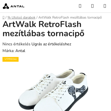
Ugrás
Keresés
KOSÁR
a
fő
Kezdőlap
/
% Utolsó darabok
/
ArtWalk RetroFlash mezítlábas tornacipő
tartalomhoz
ArtWalk RetroFlash
mezítlábas tornacipő
A
Nincs értékelés
Ugrás az értékeléshez
termék
Márka:
Antal
átlagos
VÝPREDAJ
értékelése
5-
ből
0,0
csillag.