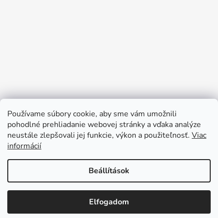
Používame súbory cookie, aby sme vám umožnili
pohodlné prehliadanie webovej stránky a vďaka analýze
neustále zlepšovali jej funkcie, výkon a použiteľnosť.
Viac
informácií
Kövessen minket az Instagramon
Beállítások
Szabadság miatt rendeléseiket a 2026.
augusztus 24-én kezdődő héten dolgozzuk
Elfogadom
Shoptet készítette
fel. Köszönjük megértésüket.
Copyright 2026
Antal shoes
. Minden jog fenntartva.