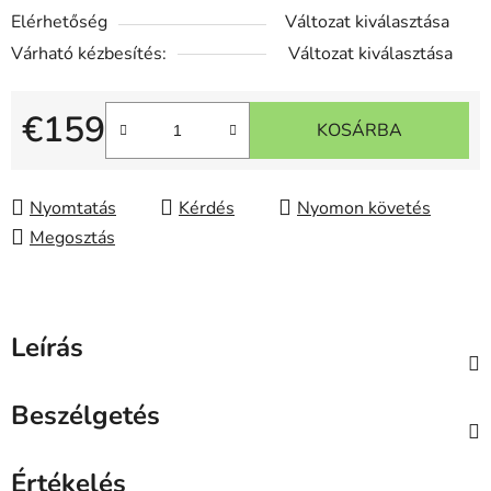
Elérhetőség
Változat kiválasztása
Várható kézbesítés:
Változat kiválasztása
€159
KOSÁRBA
Egységár:
Nyomtatás
Kérdés
Nyomon követés
Megosztás
Leírás
Beszélgetés
Értékelés