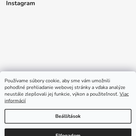
Instagram
Používame súbory cookie, aby sme vám umožnili
pohodlné prehliadanie webovej stránky a vďaka analýze
neustále zlepšovali jej funkcie, výkon a použiteľnosť.
Viac
informácií
Kövessen minket az Instagramon
Beállítások
Szabadság miatt rendeléseiket a 2026.
augusztus 24-én kezdődő héten dolgozzuk
Elfogadom