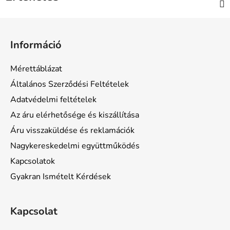
L
á
Információ
b
l
Mérettáblázat
é
Általános Szerződési Feltételek
c
Adatvédelmi feltételek
Az áru elérhetősége és kiszállítása
Áru visszaküldése és reklamációk
Nagykereskedelmi együttműködés
Kapcsolatok
Gyakran Ismételt Kérdések
Kapcsolat