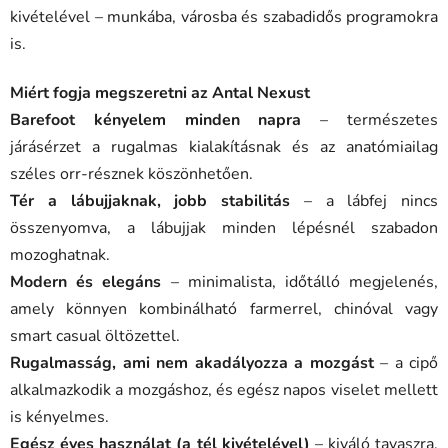
kivételével – munkába, városba és szabadidős programokra
is.
Miért fogja megszeretni az Antal Nexust
Barefoot kényelem minden napra
– természetes
járásérzet a rugalmas kialakításnak és az anatómiailag
széles orr-résznek köszönhetően.
Tér a lábujjaknak, jobb stabilitás
– a lábfej nincs
összenyomva, a lábujjak minden lépésnél szabadon
mozoghatnak.
Modern és elegáns
– minimalista, időtálló megjelenés,
amely könnyen kombinálható farmerrel, chinóval vagy
smart casual öltözettel.
Rugalmasság, ami nem akadályozza a mozgást
– a cipő
alkalmazkodik a mozgáshoz, és egész napos viselet mellett
is kényelmes.
Egész éves használat (a tél kivételével)
– kiváló tavaszra,