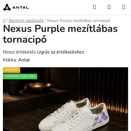
Ugrás
Keresés
KOSÁR
a
fő
Kezdőlap
/
Barefoot edzőcipők
/
Nexus Purple mezítlábas tornacipő
tartalomhoz
Nexus Purple mezítlábas
tornacipő
A
Nincs értékelés
Ugrás az értékeléshez
termék
Márka:
Antal
átlagos
AJÁNDÉK
értékelése
INGYENES SZÁLLÍTÁS
5-
ből
0,0
csillag.