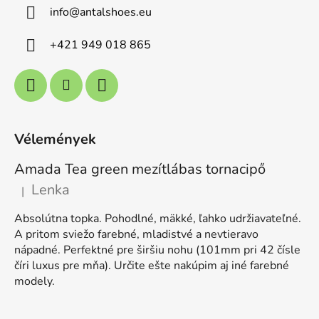
info
@
antalshoes.eu
+421 949 018 865
Vélemények
Amada Tea green mezítlábas tornacipő
Lenka
|
A termék értékelése 5-ből 5 csillag.
Absolútna topka. Pohodlné, mäkké, ľahko udržiavateľné.
A pritom sviežo farebné, mladistvé a nevtieravo
nápadné. Perfektné pre širšiu nohu (101mm pri 42 čísle
číri luxus pre mňa). Určite ešte nakúpim aj iné farebné
modely.