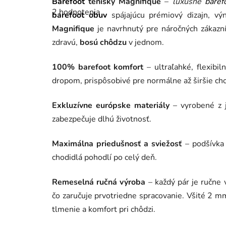
Barefoot
tenisky Magnifique
–
luxusné
baref
hodnotenie
2 hodnotenia
produktu
barefoot obuv
spájajúcu prémiový dizajn, vý
je
Magnifique
je navrhnutý pre náročných zákazní
5,0
z
zdravú,
bosú chôdzu
v jednom.
5
hviezdičiek.
100% barefoot komfort
– ultraľahké, flexibi
dropom, prispôsobivé pre normálne až širšie ch
Exkluzívne európske materiály
– vyrobené z j
zabezpečuje dlhú životnosť.
Maximálna priedušnosť a sviežosť
– podšívka 
chodidlá pohodlí po celý deň.
Remeselná ručná výroba
– každý pár je ručne
čo zaručuje prvotriedne spracovanie. Všité 2 
tlmenie a komfort pri chôdzi.