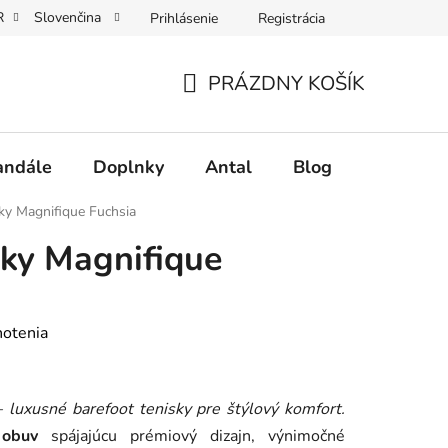
R
Slovenčina
Prihlásenie
Registrácia
nie
Vrátenie tovaru a reklamácie
Veľkoobchodná spoluprác
PRÁZDNY KOŠÍK
NÁKUPNÝ
KOŠÍK
andále
Doplnky
Antal
Blog
Často kl
sky Magnifique Fuchsia
sky Magnifique
notenia
–
luxusné barefoot tenisky pre štýlový komfort.
 obuv
spájajúcu prémiový dizajn, výnimočné