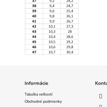
Z
á
Informácie
Kont
p
ä
Tabuľka veľkostí
t
Obchodné podmienky
i