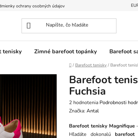
EU
mienky ochrany osobných údajov
Dostupnosť tovaru a jeho doda
t tenisky
Zimné barefoot topánky
Barefoot s
Domov
/
Barefoot tenisky
/
Barefoot teni
Barefoot teni
Fuchsia
Priemerné
2 hodnotenia
Podrobnosti hod
hodnotenie
Značka:
Antal
produktu
Barefoot tenisky Magnifique
je
Hľadáte dokonalú
barefoot
5,0