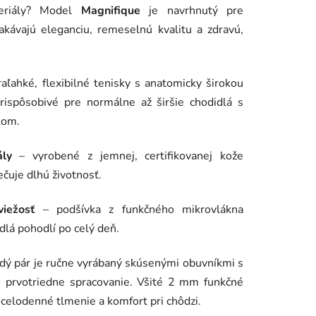
teriály? Model
Magnifique
je navrhnutý pre
čakávajú eleganciu, remeselnú kvalitu a zdravú,
raľahké, flexibilné tenisky s anatomicky širokou
ispôsobivé pre normálne až širšie chodidlá s
kom.
ly
– vyrobené z jemnej, certifikovanej kože
ečuje dlhú životnosť.
iežosť
– podšívka z funkčného mikrovlákna
dlá pohodlí po celý deň.
dý pár je ručne vyrábaný skúsenými obuvníkmi s
e prvotriedne spracovanie. Všité 2 mm funkčné
celodenné tlmenie a komfort pri chôdzi.