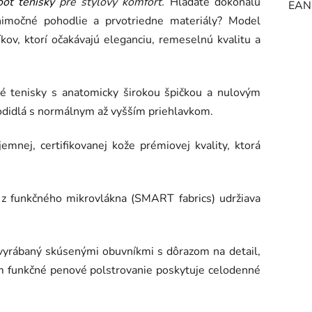
oot tenisky
pre štýlový komfort.
Hľadáte dokonalú
EAN
nimočné pohodlie a prvotriedne materiály? Model
kov, ktorí očakávajú eleganciu, remeselnú kvalitu a
lné tenisky s anatomicky širokou špičkou a nulovým
odidlá s normálnym až vyšším priehlavkom.
emnej, certifikovanej kože prémiovej kvality, ktorá
z funkčného mikrovlákna (SMART fabrics) udržiava
 vyrábaný skúsenými obuvníkmi s dôrazom na detail,
mm funkčné penové polstrovanie poskytuje celodenné