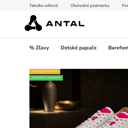
Prejsť
Tabuľka veľkostí
Obchodné podmienky
Pod
na
obsah
% Zľavy
Detské papuče
Barefoo
DARČEK K NÁKUPU
DOPRAVA ZADARMO