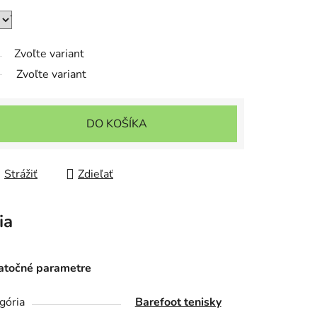
Zvoľte variant
Zvoľte variant
DO KOŠÍKA
Strážiť
Zdieľať
ia
točné parametre
gória
Barefoot tenisky