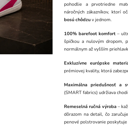
pohodlie a prvotriedne ma
z
náročných zákazníkov, ktorí o
5
bosú chôdzu
v jednom.
hviezdičiek.
100% barefoot komfort
– ult
špičkou a nulovým dropom, pr
normálnym až vyšším priehlav
Exkluzívne európske materiá
prémiovej kvality, ktorá zabezp
Maximálna priedušnosť a sv
(SMART fabrics) udržiava chodi
Remeselná ručná výroba
– kaž
dôrazom na detail, čo zaručuj
penové polstrovanie poskytuje 