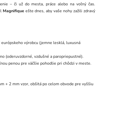
nie – či už do mesta, práce alebo na voľný čas.
el
Magnifique
ešte dnes, aby vaše nohy zažili zdravý
d európskeho výrobcu (jemne lesklá, luxusná
no (oderuvzdorné, vzdušné a paropriepustné).
ou penou pre väčšie pohodlie pri chôdzi v meste.
m + 2 mm vzor, obšitá po celom obvode pre vyššiu