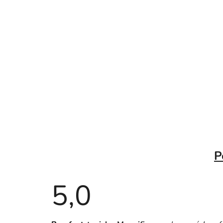
P
5,0
Priemerné