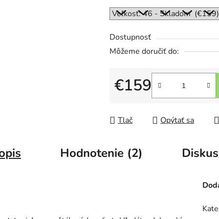
Dostupnosť
Môžeme doručiť do:
€159
Jednotková cena:
Tlač
Opýtať sa
opis
Hodnotenie (2)
Diskus
Doda
Kate