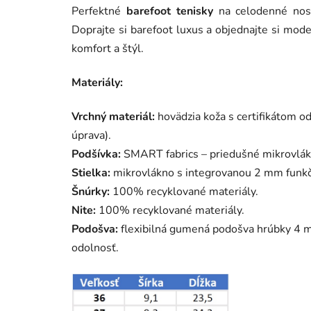
Perfektné
barefoot tenisky
na celodenné nose
Doprajte si barefoot luxus a objednajte si mod
komfort a štýl.
Materiály:
Vrchný materiál:
hovädzia koža s certifikátom o
úprava).
Podšívka:
SMART fabrics – priedušné mikrovlák
Stielka:
mikrovlákno s integrovanou 2 mm funkčn
Šnúrky:
100% recyklované materiály.
Nite:
100% recyklované materiály.
Podošva:
flexibilná gumená podošva hrúbky 4 m
odolnosť.