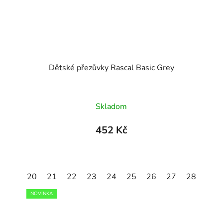
Dětské přezůvky Rascal Basic Grey
Skladom
452 Kč
29
20
30
21
31
22
32
23
33
24
34
25
35
26
27
28
29
NOVINKA