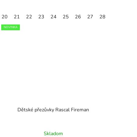
20
30
21
31
22
32
23
33
24
34
25
35
26
27
28
29
30
NOVINKA
Dětské přezůvky Rascal Fireman
Skladom