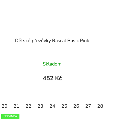
Dětské přezůvky Rascal Basic Pink
Skladom
452 Kč
20
30
21
31
22
32
23
33
24
34
25
35
26
27
28
29
30
NOVINKA