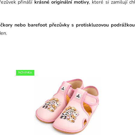
řezůvek přináší
krásné originální motivy
, které si zamilují c
ačkory nebo barefoot přezůvky s protiskluzovou podrážkou
den.
NOVINKA