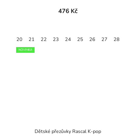
476 Kč
29
20
30
21
31
22
32
23
33
24
34
25
35
26
27
28
29
NOVINKA
Dětské přezůvky Rascal K-pop