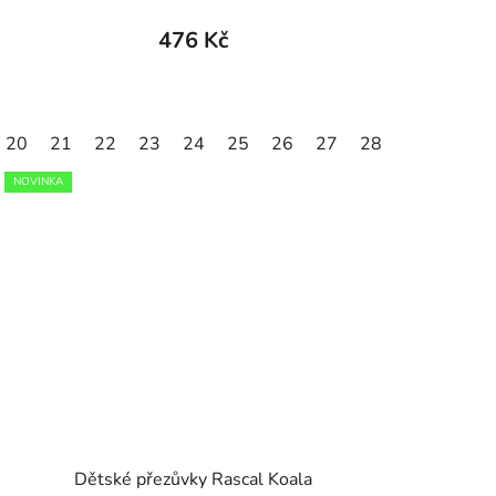
476 Kč
20
30
21
31
22
32
23
33
24
34
25
35
26
27
28
29
30
NOVINKA
Dětské přezůvky Rascal Koala