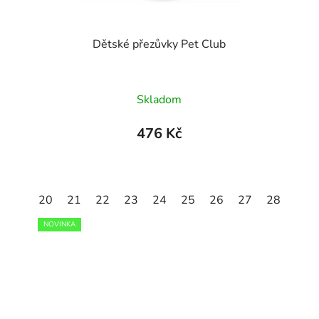
Dětské přezůvky Pet Club
Skladom
476 Kč
29
20
30
21
31
22
32
23
33
24
34
25
35
26
27
28
29
NOVINKA