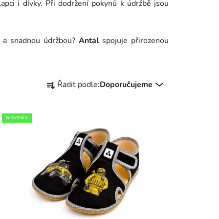
hlapci i dívky. Při dodržení pokynů k údržbě jsou
a snadnou údržbou?
Antal
spojuje přirozenou
Ř
Řadit podle:
Doporučujeme
a
z
e
NOVINKA
n
í
p
r
o
d
u
k