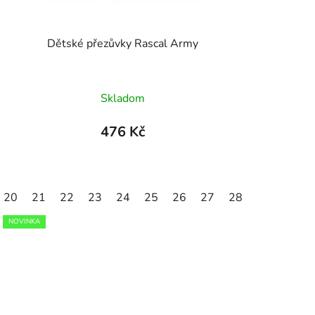
t
ů
Dětské přezůvky Rascal Army
Skladom
476 Kč
20
30
21
31
22
32
23
33
24
34
25
35
26
27
28
29
30
NOVINKA