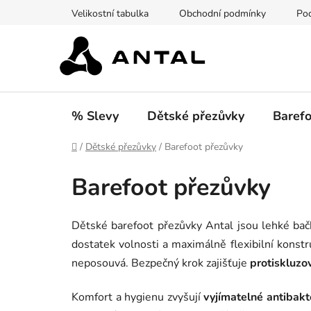
Přejít
Velikostní tabulka
Obchodní podmínky
Pod
na
obsah
% Slevy
Dětské přezůvky
Barefo
Domů
/
Dětské přezůvky
/
Barefoot přezůvky
Barefoot přezůvky
Dětské barefoot přezůvky Antal jsou lehké bač
dostatek volnosti a maximálně flexibilní konst
neposouvá. Bezpečný krok zajišťuje
protiskluzo
Komfort a hygienu zvyšují
vyjímatelné antibakte