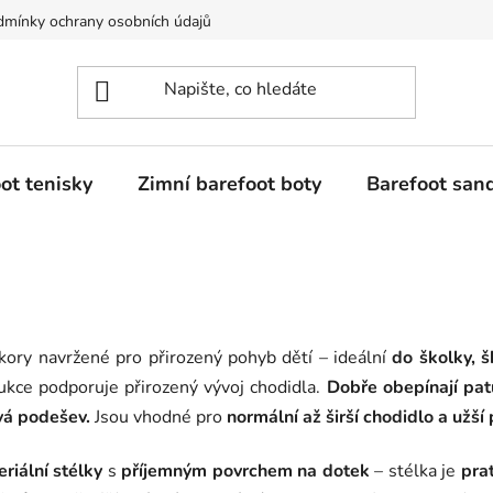
mínky ochrany osobních údajů
Dostupnost tovaru a jeho dodání
ot tenisky
Zimní barefoot boty
Barefoot san
kory navržené pro přirozený pohyb dětí – ideální
do školky, š
rukce podporuje přirozený vývoj chodidla.
Dobře obepínají pat
vá podešev.
Jsou vhodné pro
normální až širší chodidlo a užší
riální stélky
s
příjemným povrchem na dotek
– stélka je
pra