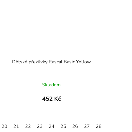
Dětské přezůvky Rascal Basic Yellow
Skladom
452 Kč
20
30
21
31
22
32
23
33
24
34
25
35
26
27
28
29
30