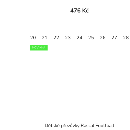
476 Kč
20
21
22
23
24
25
26
27
28
NOVINKA
Dětské přezůvky Rascal Footlball