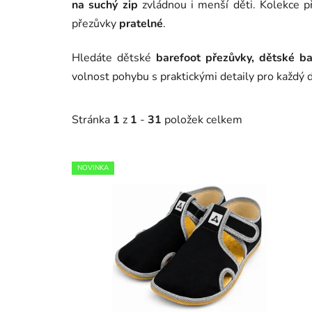
na suchý zip
zvládnou i menší děti. Kolekce p
přezůvky
pratelné
.
Hledáte dětské
barefoot přezůvky, dětské b
volnost pohybu s praktickými detaily pro každý 
Stránka
1
z
1
-
31
položek celkem
V
NOVINKA
ý
p
i
s
p
r
o
d