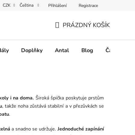
CZK
Čeština
Přihlášení
Registrace
Vrácení tovaru a reklamace
Velkoobchodní spolupráce
PRÁZDNÝ KOŠÍK
NÁKUPNÍ
KOŠÍK
dály
Doplňky
Antal
Blog
Často klad
koly i na doma.
Široká špička poskytuje prstům
u
, takže noha zůstává stabilní a v přezůvkách se
 patu
.
telná
a snadno se udržuje.
Jednoduché zapínání