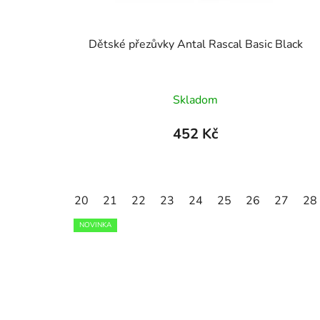
u
k
Dětské přezůvky Antal Rascal Basic Black
t
ů
Skladom
452 Kč
20
21
22
23
24
25
26
27
28
NOVINKA