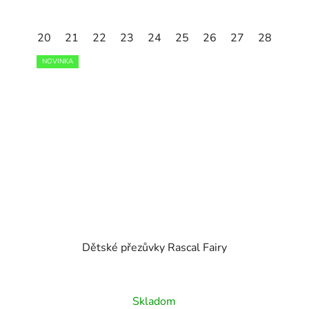
29
20
30
21
31
22
32
23
33
24
34
25
35
26
27
28
29
NOVINKA
Dětské přezůvky Rascal Fairy
Skladom