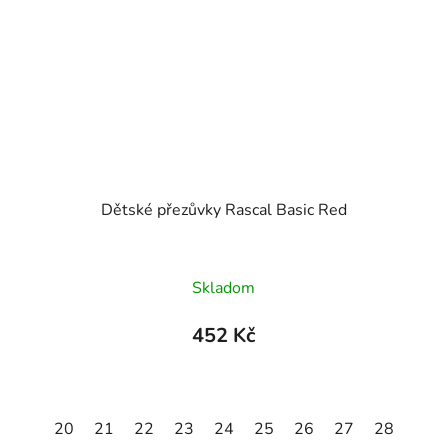
Dětské přezůvky Rascal Basic Red
Skladom
452 Kč
29
20
30
21
31
22
32
23
33
24
34
25
35
26
27
28
29