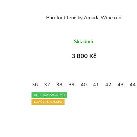
Barefoot tenisky Amada Wine red
Průměrné
Skladom
hodnocení
produktu
3 800 Kč
je
4,6
z
36
37
38
39
40
41
42
43
44
5
hvězdiček.
DOPRAVA ZADARMO
DARČEK K NÁKUPU