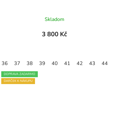
Průměrné
Skladom
hodnocení
produktu
3 800 Kč
je
5,0
z
36
46
37
47
38
39
40
41
42
43
44
45
46
5
hvězdiček.
DOPRAVA ZADARMO
DARČEK K NÁKUPU