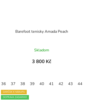
Barefoot tenisky Amada Peach
Průměrné
Skladom
hodnocení
produktu
3 800 Kč
je
5,0
z
36
46
37
47
38
39
40
41
42
43
44
5
hvězdiček.
DARČEK K NÁKUPU
DOPRAVA ZADARMO