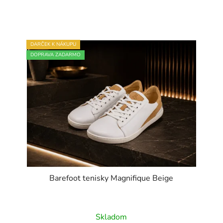
DARČEK K NÁKUPU
DOPRAVA ZADARMO
Barefoot tenisky Magnifique Beige
Průměrné
Skladom
hodnocení