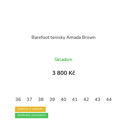
Barefoot tenisky Amada Brown
Skladom
3 800 Kč
45
36
46
37
47
38
39
40
41
42
43
44
45
DARČEK K NÁKUPU
DOPRAVA ZADARMO