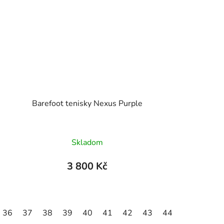
Barefoot tenisky Nexus Purple
Skladom
3 800 Kč
36
46
37
47
38
39
40
41
42
43
44
45
46