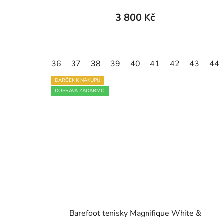
produktu
3 800 Kč
je
5,0
z
36
37
38
39
40
41
42
43
44
5
hvězdiček.
DARČEK K NÁKUPU
DOPRAVA ZADARMO
Barefoot tenisky Magnifique White &