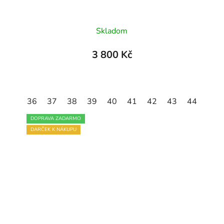
Průměrné
Skladom
hodnocení
produktu
3 800 Kč
je
5,0
z
45
36
46
37
47
38
39
40
41
42
43
44
45
5
hvězdiček.
DOPRAVA ZADARMO
DARČEK K NÁKUPU