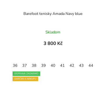
Barefoot tenisky Amada Navy blue
Průměrné
Skladom
hodnocení
produktu
3 800 Kč
je
4,6
z
45
36
46
37
47
38
39
40
41
42
43
44
45
5
hvězdiček.
DOPRAVA ZADARMO
DARČEK K NÁKUPU