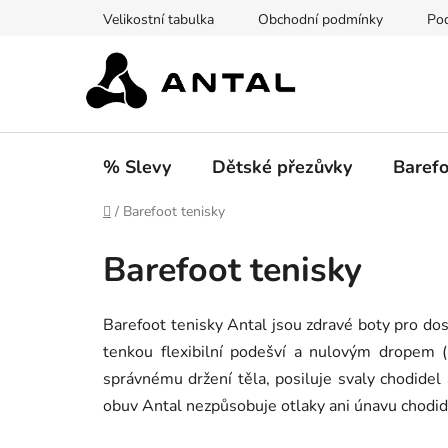
Přejít
Velikostní tabulka
Obchodní podmínky
Pod
na
obsah
% Slevy
Dětské přezůvky
Barefo
Domů
/
Barefoot tenisky
Barefoot tenisky
Barefoot tenisky Antal jsou zdravé boty pro do
tenkou flexibilní podešví a nulovým dropem 
správnému držení těla, posiluje svaly chodide
obuv Antal nezpůsobuje otlaky ani únavu chodide