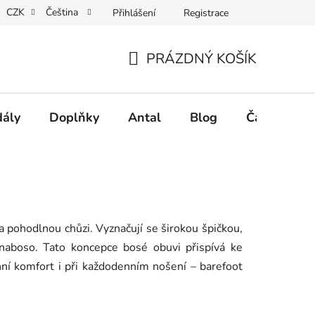
CZK
Čeština
Přihlášení
Registrace
Vrácení tovaru a reklamace
Velkoobchodní spolupráce
PRÁZDNÝ KOŠÍK
NÁKUPNÍ
KOŠÍK
dály
Doplňky
Antal
Blog
Často klad
 pohodlnou chůzi. Vyznačují se širokou špičkou,
naboso. Tato koncepce bosé obuvi přispívá ke
ní komfort i při každodenním nošení – barefoot