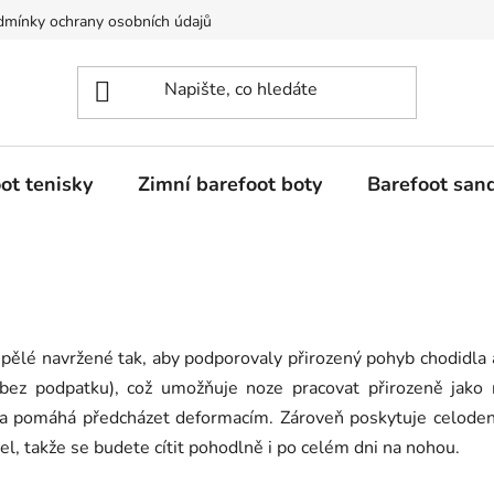
mínky ochrany osobních údajů
Dostupnost tovaru a jeho dodání
ot tenisky
Zimní barefoot boty
Barefoot san
spělé navržené tak, aby podporovaly přirozený pohyb chodidla a
(bez podpatku), což umožňuje noze pracovat přirozeně jako 
l a pomáhá předcházet deformacím. Zároveň poskytuje celoden
l, takže se budete cítit pohodlně i po celém dni na nohou.