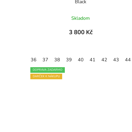
Black
Skladom
3 800 Kč
36
37
38
39
40
41
42
43
44
DOPRAVA ZADARMO
DARČEK K NÁKUPU