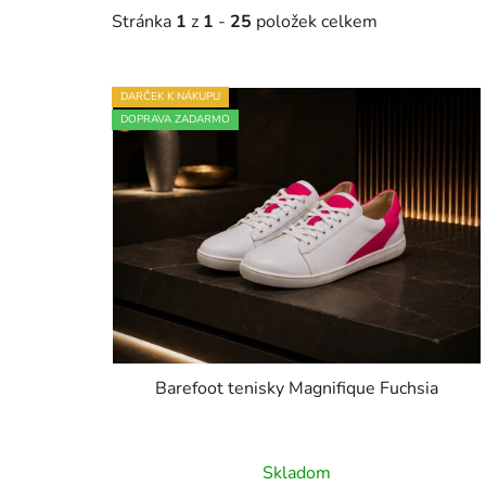
Stránka
1
z
1
-
25
položek celkem
V
DARČEK K NÁKUPU
ý
DOPRAVA ZADARMO
p
i
s
p
r
o
d
u
k
Barefoot tenisky Magnifique Fuchsia
t
ů
Průměrné
Skladom
hodnocení