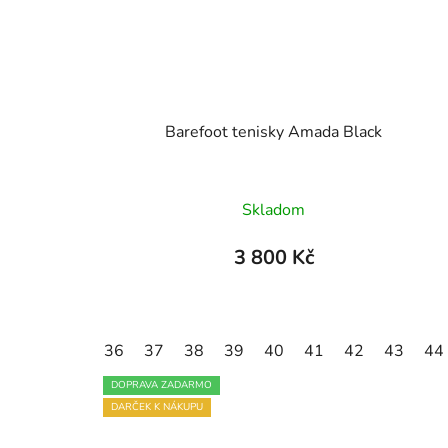
Barefoot tenisky Amada Black
Průměrné
Skladom
hodnocení
produktu
3 800 Kč
je
4,8
z
36
37
38
39
40
41
42
43
44
5
hvězdiček.
DOPRAVA ZADARMO
DARČEK K NÁKUPU