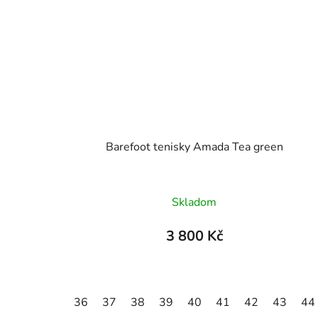
Barefoot tenisky Amada Tea green
Průměrné
Skladom
hodnocení
produktu
3 800 Kč
je
5,0
z
36
37
38
39
40
41
42
43
44
5