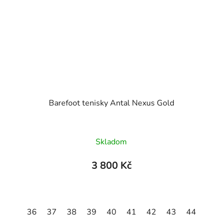
Barefoot tenisky Antal Nexus Gold
Skladom
3 800 Kč
45
36
46
37
47
38
39
40
41
42
43
44
45