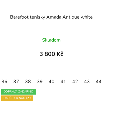
Barefoot tenisky Amada Antique white
Průměrné
Skladom
hodnocení
produktu
3 800 Kč
je
4,5
z
36
46
37
47
38
39
40
41
42
43
44
5
hvězdiček.
DOPRAVA ZADARMO
DARČEK K NÁKUPU