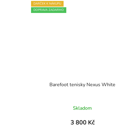
hvězdiček.
DARČEK K NÁKUPU
DOPRAVA ZADARMO
Barefoot tenisky Nexus White
Skladom
3 800 Kč