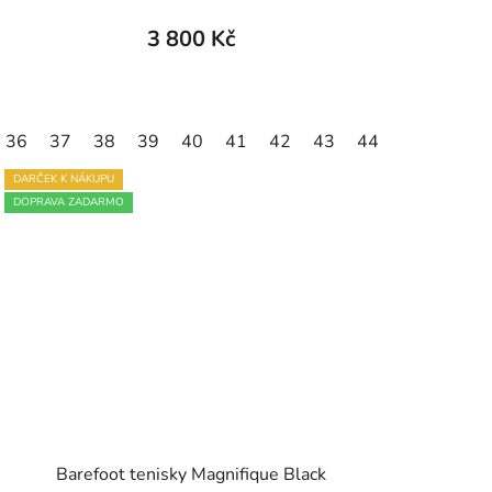
3 800 Kč
36
46
37
47
38
39
40
41
42
43
44
45
46
DARČEK K NÁKUPU
DOPRAVA ZADARMO
Barefoot tenisky Magnifique Black