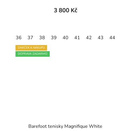
produktu
3 800 Kč
je
5,0
z
45
36
46
37
47
38
39
40
41
42
43
44
45
5
hvězdiček.
DARČEK K NÁKUPU
DOPRAVA ZADARMO
Barefoot tenisky Magnifique White