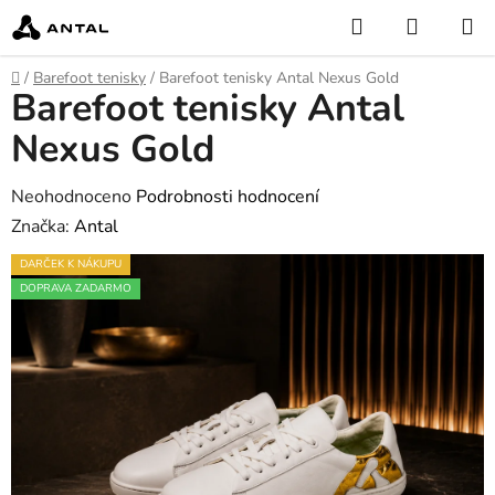
Přejít
Hledat
NÁKUP
na
KOŠÍK
obsah
Domů
/
Barefoot tenisky
/
Barefoot tenisky Antal Nexus Gold
Barefoot tenisky Antal
Nexus Gold
Průměrné
Neohodnoceno
Podrobnosti hodnocení
hodnocení
Značka:
Antal
produktu
DARČEK K NÁKUPU
je
DOPRAVA ZADARMO
0,0
z
5
hvězdiček.