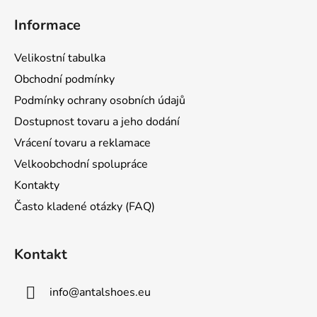
á
Informace
p
a
Velikostní tabulka
t
Obchodní podmínky
í
Podmínky ochrany osobních údajů
Dostupnost tovaru a jeho dodání
Vrácení tovaru a reklamace
Velkoobchodní spolupráce
Kontakty
Často kladené otázky (FAQ)
Kontakt
info
@
antalshoes.eu