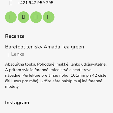
+421 947 959 795
Recenze
Barefoot tenisky Amada Tea green
Lenka
|
Hodnocení produktu je 5 z 5 hvězdiček.
Absolútna topka. Pohodlné, mäkké, ľahko udržiavateľné.
A pritom sviežo farebné, mladistvé a nevtieravo
nápadné. Perfektné pre širšiu nohu (101mm pri 42 čísle
číri luxus pre mňa). Určite ešte nakúpim aj iné farebné
modely.
Instagram