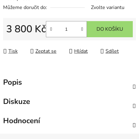
Můžeme doručit do:
Zvolte variantu
3 800 Kč
DO KOŠÍKU
Měrná cena:
Tisk
Zeptat se
Hlídat
Sdílet
Popis
Diskuze
Hodnocení
Z