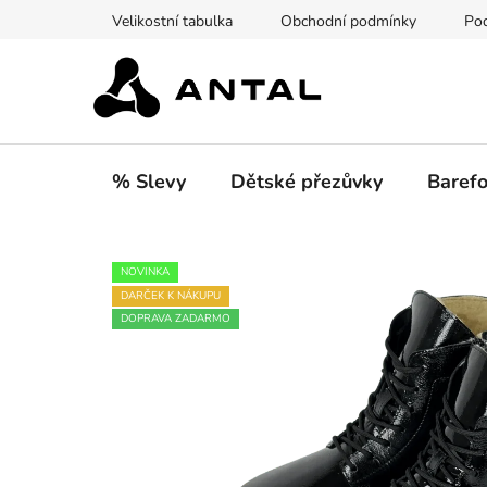
Přejít
Velikostní tabulka
Obchodní podmínky
Pod
na
obsah
% Slevy
Dětské přezůvky
Barefo
NOVINKA
DARČEK K NÁKUPU
DOPRAVA ZADARMO