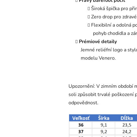
Pravý barefoot pocit
Široká špička pro při
Zero drop pro zdravé
Flexibilní a odolná 
pohyb chodidla a zá
Prémiové detaily
Jemné reliéfní logo a styl
modelu Venero.
Upozornění: V zimním období 
soli způsobit trvalé poškození
odpovědnost.