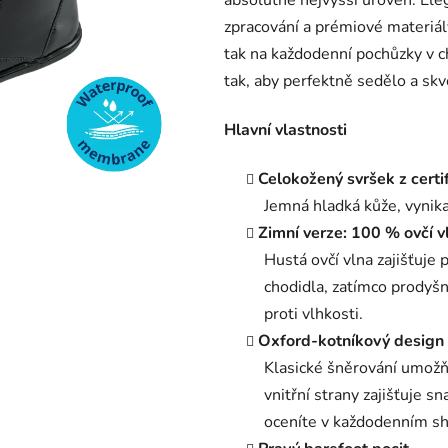
absolutně nejvyšší úroveň. Eleg
5
zpracování a prémiové materiály
hvězdiček.
tak na každodenní pochůzky v c
tak, aby perfektně sedělo a skv
Hlavní vlastnosti
Celokožený svršek z certi
Jemná hladká kůže, vynika
Zimní verze: 100 % ovčí 
Hustá ovčí vlna zajišťuje
chodidla, zatímco prodyš
proti vlhkosti.
Oxford-kotníkový design
Klasické šněrování umožň
vnitřní strany zajišťuje s
oceníte v každodenním s