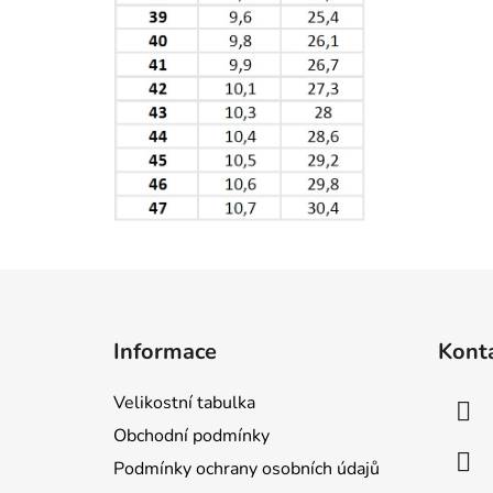
Z
á
Informace
Kont
p
a
Velikostní tabulka
t
Obchodní podmínky
í
Podmínky ochrany osobních údajů