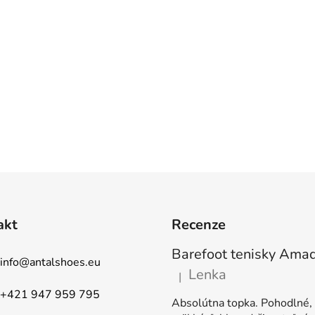
akt
Recenze
info
@
antalshoes.eu
Lenka
|
Hodnocení produktu je 5 z 5
+421 947 959 795
Absolútna topka. Pohodlné,