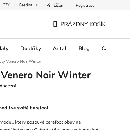
CZK
Čeština
Přihlášení
Registrace
Vrácení tovaru a reklamace
Velkoobchodní spolupráce
PRÁZDNÝ KOŠÍK
NÁKUPNÍ
KOŠÍK
dály
Doplňky
Antal
Blog
Často klad
oty Venero Noir Winter
 Venero Noir Winter
dnocení
hodlí ve světě barefoot
 model, který posouvá barefoot obuv na