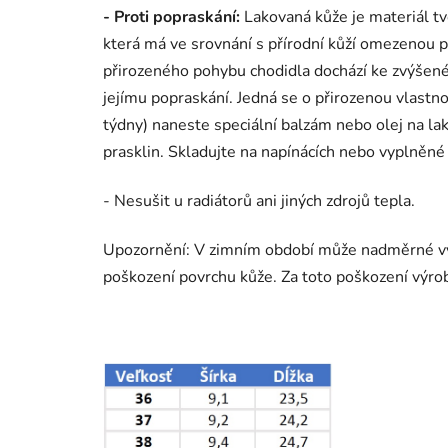
- Proti popraskání:
Lakovaná kůže je materiál tv
která má ve srovnání s přírodní kůží omezenou 
přirozeného pohybu chodidla dochází ke zvýšen
jejímu popraskání. Jedná se o přirozenou vlastn
týdny) naneste speciální balzám nebo olej na la
prasklin. Skladujte na napínácích nebo vyplněné 
- Nesušit u radiátorů ani jiných zdrojů tepla.
Upozornění: V zimním období může nadměrné vys
poškození povrchu kůže. Za toto poškození výr