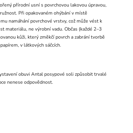
ořený přírodní usní s povrchovou lakovou úpravou,
pružnost. Při opakovaném ohýbání v místě
ému namáhání povrchové vrstvy, což může vést k
ost materiálu, ne výrobní vadu. Občas (každé 2–3
kovanou kůži, který změkčí povrch a zabrání tvorbě
papírem, v látkových sáčcích.
tavení obuvi Antal posypové soli způsobit trvalé
obce nenese odpovědnost.