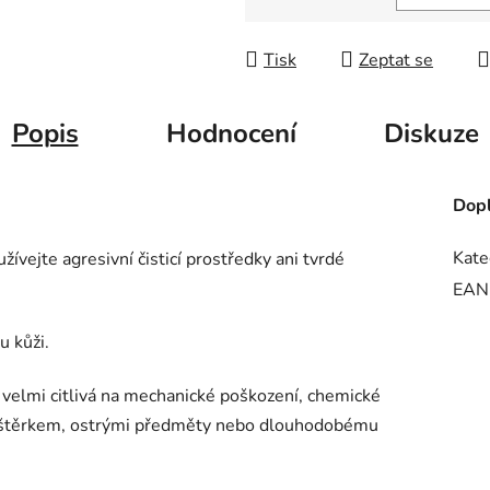
Měrná cena:
Tisk
Zeptat se
Popis
Hodnocení
Diskuze
Dopl
Kate
vejte agresivní čisticí prostředky ani tvrdé
EAN
u kůži.
velmi citlivá na mechanické poškození, chemické
se štěrkem, ostrými předměty nebo dlouhodobému