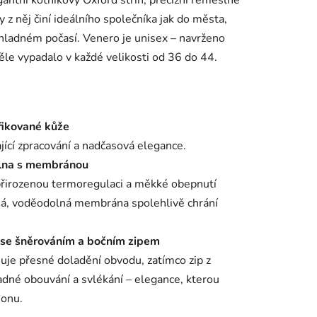
antní kotníkový Oxford střih, precizní řemeslné
 z něj činí ideálního společníka jak do města,
hladném počasí. Venero je unisex – navrženo
ěle vypadalo v každé velikosti od 36 do 44.
fikované kůže
jící zpracování a nadčasová elegance.
vlna s membránou
 přirozenou termoregulaci a měkké obepnutí
ná, voděodolná membrána spolehlivě chrání
 se šněrováním a bočním zipem
uje přesné doladění obvodu, zatímco zip z
nadné obouvání a svlékání – elegance, kterou
honu.