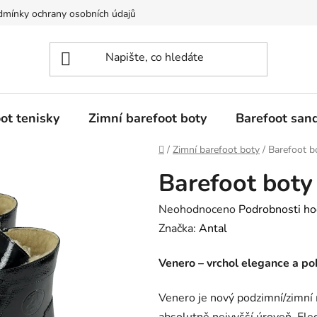
mínky ochrany osobních údajů
Dostupnost tovaru a jeho dodání
ot tenisky
Zimní barefoot boty
Barefoot san
Domů
/
Zimní barefoot boty
/
Barefoot b
Barefoot boty
Průměrné
Neohodnoceno
Podrobnosti ho
hodnocení
Značka:
Antal
produktu
Venero – vrchol elegance a po
je
0,0
Venero je nový podzimní/zimní
z