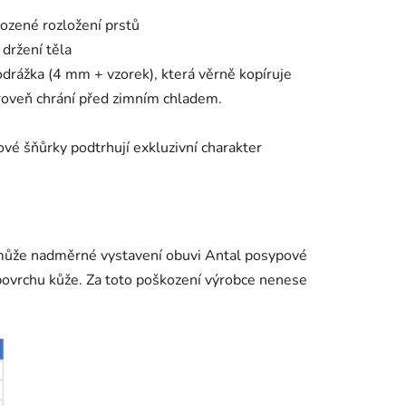
rozené rozložení prstů
 držení těla
podrážka (4 mm + vzorek), která věrně kopíruje
roveň chrání před zimním chladem.
ové šňůrky podtrhují exkluzivní charakter
může nadměrné vystavení obuvi Antal posypové
 povrchu kůže. Za toto poškození výrobce nenese