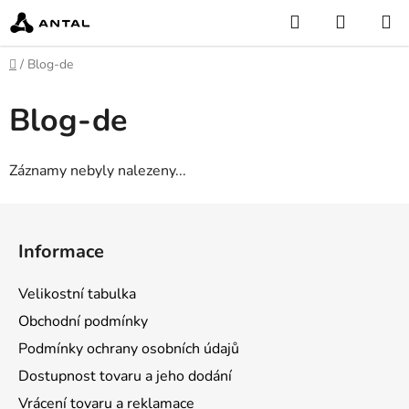
Přejít
Hledat
NÁKUP
na
KOŠÍK
obsah
Domů
/
Blog-de
Blog-de
Záznamy nebyly nalezeny...
Z
á
Informace
p
a
Velikostní tabulka
t
Obchodní podmínky
í
Podmínky ochrany osobních údajů
Dostupnost tovaru a jeho dodání
Vrácení tovaru a reklamace