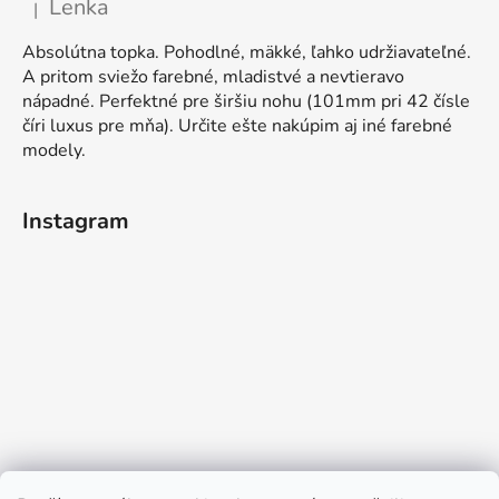
Lenka
|
Hodnocení produktu je 5 z 5 hvězdiček.
Absolútna topka. Pohodlné, mäkké, ľahko udržiavateľné.
A pritom sviežo farebné, mladistvé a nevtieravo
nápadné. Perfektné pre širšiu nohu (101mm pri 42 čísle
číri luxus pre mňa). Určite ešte nakúpim aj iné farebné
modely.
Instagram