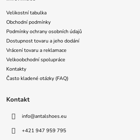
p
a
Velikostní tabulka
t
Obchodní podmínky
í
Podmínky ochrany osobních údajů
Dostupnost tovaru a jeho dodání
Vrácení tovaru a reklamace
Velkoobchodní spolupráce
Kontakty
Často kladené otázky (FAQ)
Kontakt
info
@
antalshoes.eu
+421 947 959 795