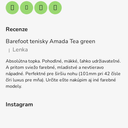
Recenze
Barefoot tenisky Amada Tea green
Lenka
|
Hodnocení produktu je 5 z 5 hvězdiček.
Absolútna topka. Pohodlné, mäkké, ľahko udržiavateľné.
A pritom sviežo farebné, mladistvé a nevtieravo
nápadné. Perfektné pre širšiu nohu (101mm pri 42 čísle
číri luxus pre mňa). Určite ešte nakúpim aj iné farebné
modely.
Instagram