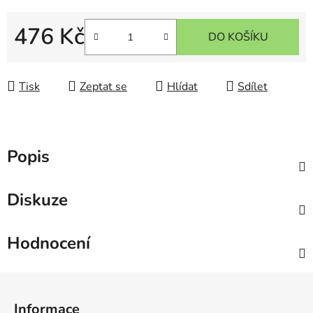
476 Kč
DO KOŠÍKU
Měrná cena:
Tisk
Zeptat se
Hlídat
Sdílet
Popis
Diskuze
Hodnocení
Z
á
Informace