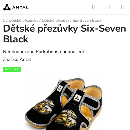
Přejít
Hledat
NÁKUP
na
KOŠÍK
obsah
Domů
/
Dětské přezůvky
/
Dětské přezůvky Six-Seven Black
Dětské přezůvky Six-Seven
Black
Průměrné
Neohodnoceno
Podrobnosti hodnocení
hodnocení
Značka:
Antal
produktu
NOVINKA
je
0,0
z
5
hvězdiček.