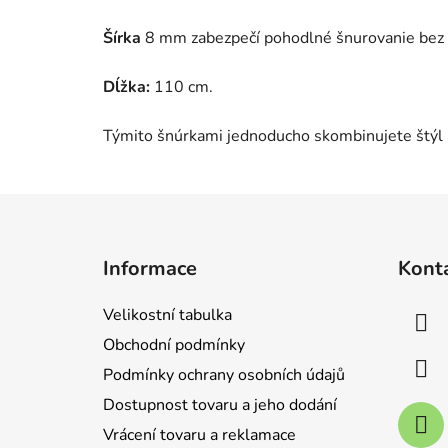
Šírka
8 mm zabezpečí pohodlné šnurovanie bez 
Dĺžka:
110 cm.
Týmito šnúrkami jednoducho skombinujete štýl a
Z
á
Informace
Kont
p
a
Velikostní tabulka
t
Obchodní podmínky
í
Podmínky ochrany osobních údajů
Dostupnost tovaru a jeho dodání
Vrácení tovaru a reklamace