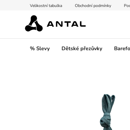
Přejít
Velikostní tabulka
Obchodní podmínky
Pod
na
obsah
% Slevy
Dětské přezůvky
Barefo