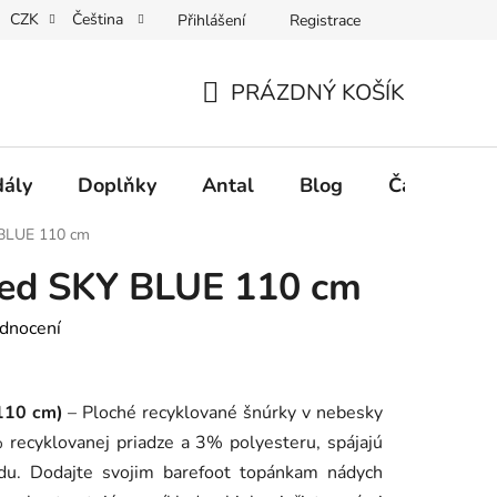
CZK
Čeština
Přihlášení
Registrace
Vrácení tovaru a reklamace
Velkoobchodní spolupráce
PRÁZDNÝ KOŠÍK
NÁKUPNÍ
KOŠÍK
dály
Doplňky
Antal
Blog
Často klad
 BLUE 110 cm
led SKY BLUE 110 cm
dnocení
110 cm)
– Ploché recyklované šnúrky v nebesky
recyklovanej priadze a 3% polyesteru, spájajú
odu. Dodajte svojim barefoot topánkam nádych