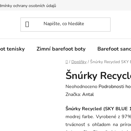
mínky ochrany osobních údajů
Dostupnost tovaru a jeho dodání
ot tenisky
Zimní barefoot boty
Barefoot san
Domů
/
Doplňky
/
Šnúrky Recycled SKY
Šnúrky Recyc
Průměrné
Neohodnoceno
Podrobnosti ho
hodnocení
Značka:
Antal
produktu
Šnúrky Recycled (SKY BLUE 
je
modrej farbe. Vyrobené z 97% 
0,0
trvácnosť s ohľadom na prír
z