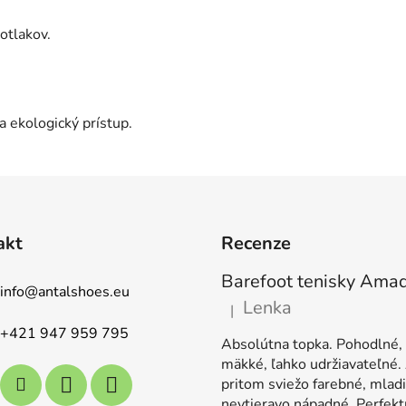
otlakov.
 ekologický prístup.
akt
Recenze
info
@
antalshoes.eu
Lenka
|
Hodnocení produktu je 5 z 5
+421 947 959 795
Absolútna topka. Pohodlné,
mäkké, ľahko udržiavateľné.
pritom sviežo farebné, mladi
nevtieravo nápadné. Perfekt