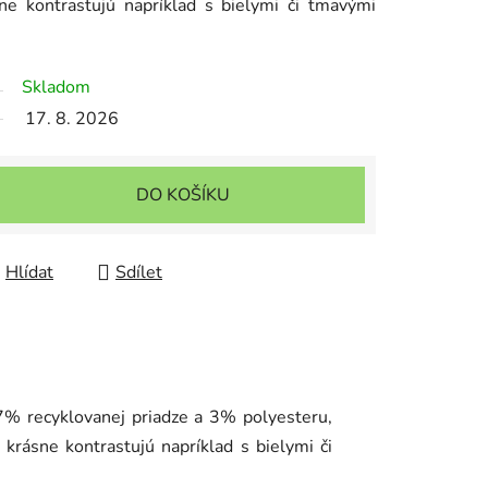
e kontrastujú napríklad s bielymi či tmavými
Skladom
17. 8. 2026
DO KOŠÍKU
Hlídat
Sdílet
7% recyklovanej priadze a 3% polyesteru,
krásne kontrastujú napríklad s bielymi či