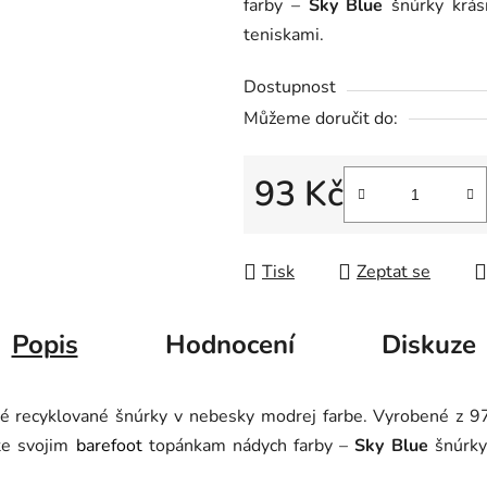
farby –
Sky Blue
šnúrky krásn
5
teniskami.
hvězdiček.
Dostupnost
Můžeme doručit do:
93 Kč
Měrná cena:
Tisk
Zeptat se
Popis
Hodnocení
Diskuze
é recyklované šnúrky v nebesky modrej farbe. Vyrobené z 9
jte svojim
barefoot
topánkam nádych farby –
Sky Blue
šnúrky 