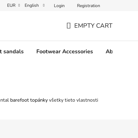
EUR
English
Login
Registration
Wholesale partner program
Contact us
Frequently Asked 
EMPTY CART
SHOPPING
CART
t sandals
Footwear Accessories
About us
Antal
barefoot topánky
všetky tieto vlastnosti