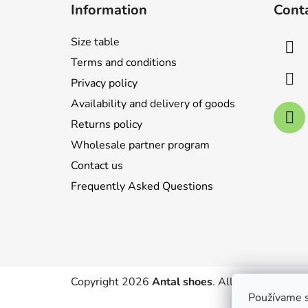
Information
Cont
o
t
Size table
e
Terms and conditions
r
Privacy policy
Availability and delivery of goods
Returns policy
Wholesale partner program
Contact us
Frequently Asked Questions
Copyright 2026
Antal shoes
. All rights reserve
Používame s