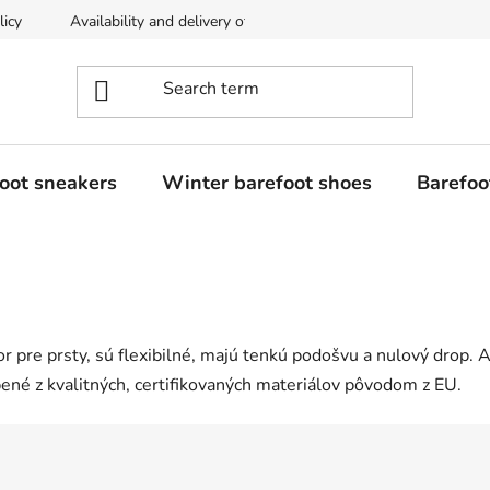
licy
Availability and delivery of goods
Returns policy
oot sneakers
Winter barefoot shoes
Barefoo
or pre prsty, sú flexibilné, majú tenkú podošvu a nulový drop. 
bené z kvalitných, certifikovaných materiálov pôvodom z EU.