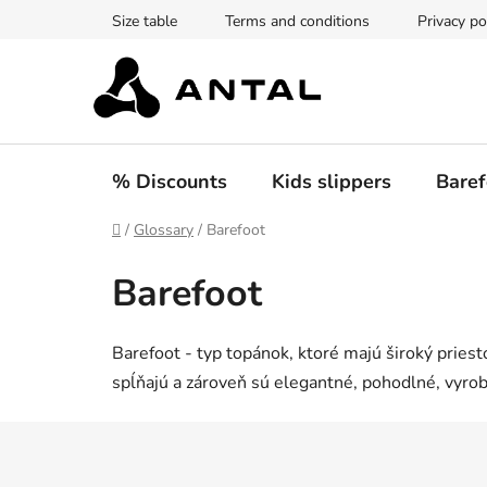
Skip
Size table
Terms and conditions
Privacy po
to
content
% Discounts
Kids slippers
Baref
Home
/
Glossary
/
Barefoot
Barefoot
Barefoot - typ topánok, ktoré majú široký priest
spĺňajú a zároveň sú elegantné, pohodlné, vyro
F
o