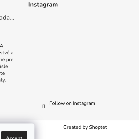
Instagram
Barefoot sneakers Amada Tea green
f 5 stars.
 A
stvé a
né pre
ísle
šte
ly.
Follow on Instagram
Created by Shoptet
Accept