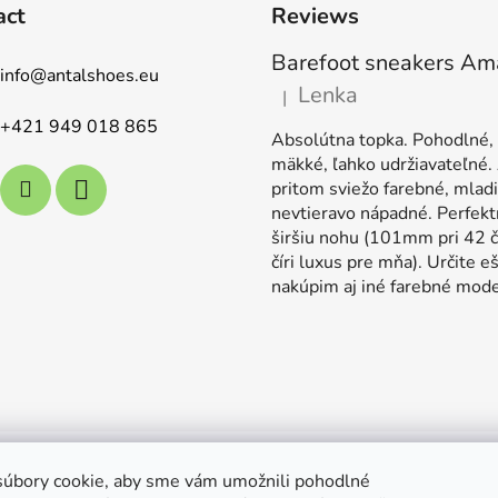
act
Reviews
info
@
antalshoes.eu
Lenka
|
The product rating is 5 out o
+421 949 018 865
Absolútna topka. Pohodlné,
mäkké, ľahko udržiavateľné.
pritom sviežo farebné, mladi
nevtieravo nápadné. Perfekt
širšiu nohu (101mm pri 42 č
číri luxus pre mňa). Určite e
nakúpim aj iné farebné mode
d.
úbory cookie, aby sme vám umožnili pohodlné